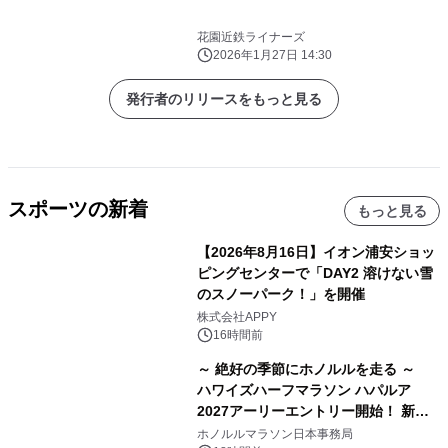
花園近鉄ライナーズ
2026年1月27日 14:30
発行者のリリースをもっと見る
スポーツの新着
もっと見る
【2026年8月16日】イオン浦安ショッ
ピングセンターで「DAY2 溶けない雪
のスノーパーク！」を開催
株式会社APPY
16時間前
～ 絶好の季節にホノルルを走る ～
ハワイズハーフマラソン ハパルア
2027アーリーエントリー開始！ 新カ
テゴリー「ハパルアIKI(イキ)」(約
ホノルルマラソン日本事務局