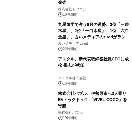
発売
3
株式会社トプコン
16時間前
九星気学で占う8月の運勢、3位「三碧
木星」、2位「一白水星」、1位「六白
金星」。占いメディアのziredがランキ
4
ングを発表
占いメディア zired
22時間前
アスクル、新代表取締役社長CEOに成
松 岳志が就任
5
アスクル株式会社
16時間前
株式会社バブル、伊勢原市へ3人乗り
EVトゥクトゥク 「VIVEL COCO」を
寄贈
6
株式会社バブル
19時間前