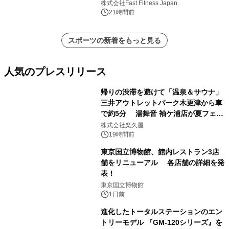
中無休のフィットネスジム＞
株式会社Fast Fitness Japan
21時間前
スポーツの新着をもっと見る
人気のプレスリリース
帰りの渋滞を避けて「温泉＆サウナ」
三井アウトレットパーク木更津から車
で約5分 湯舞音 袖ケ浦店が夏フェア
1
メニューを提供
株式会社楽久屋
19時間前
東京国立博物館、館内レストラン3店
舗をリニューアル 各店舗の詳細を発
表！
2
東京国立博物館
1日前
進化したトータルステーションのエン
トリーモデル 『GM-120シリーズ』を