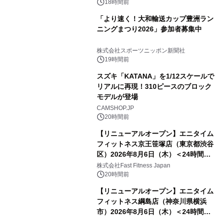
13.4km)が登場
18時間前
「より速く！大和輸送カップ豊洲ラン
ニングまつり2026」参加者募集中
株式会社スポーツニッポン新聞社
19時間前
スズキ「KATANA」を1/12スケールで
リアルに再現！310ピースのブロック
モデルが登場
CAMSHOP.JP
20時間前
【リニューアルオープン】エニタイム
フィットネス京王笹塚店（東京都渋谷
区）2026年8月6日（木）＜24時間年
中無休のフィットネスジム＞
株式会社Fast Fitness Japan
20時間前
【リニューアルオープン】エニタイム
フィットネス綱島店（神奈川県横浜
市）2026年8月6日（木）＜24時間年