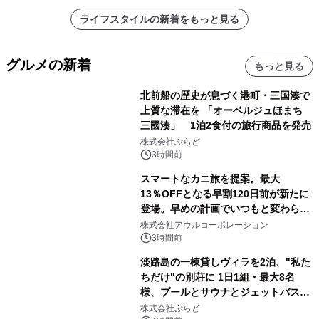
ライフスタイルの新着をもっと見る
グルメの新着
もっと見る
北前船の歴史が息づく港町・三国湊で
上質な滞在を 「オーベルジュほまち
三國湊」 1泊2食付の旅行商品を発売
株式会社ぷらど
3時間前
スマートなカニ旅を提案。最大
13％OFFとなる早割120日前が新たに
登場。早めの計画でいつもと変わらぬ
大人の冬旅を。ー夕日ヶ浦温泉「佳松
株式会社アウルコーポレーション
苑 別邸ふうか」ー
3時間前
淡路島の一棟貸しヴィラを2泊、"私た
ちだけ"の別荘に 1日1組・最大8名
様、プールとサウナとジェットバス付
きで Villa Mon Temps AWAJIの連泊
株式会社ぷらど