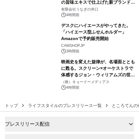
の旨味エキスで仕上げた新ブランド
4
「井口の誉」誕生
有限会社うなぎの井口
4時間前
デスクにハイエースがやってきた。
「ハイエース型ふせんホルダー」
Amazonで予約販売開始
5
CAMSHOP.JP
3時間前
映画史を変えた旋律が、名場面ととも
に甦る。スクリーン×オーケストラで
体感するジョン・ウィリアムズの世
6
界。ジョン・ウィリアムズ：シネマ・
（株）キョードーメディアス
スペクタキュラー・コンサート 開催決
4時間前
定！
トップ
ライフスタイルのプレスリリース一覧
ところてんの
プレスリリース配信