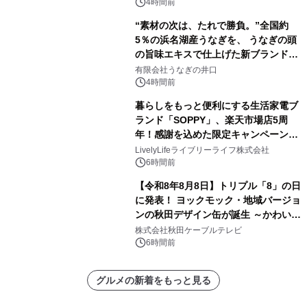
素泊りプラン
4時間前
“素材の次は、たれで勝負。”全国約
5％の浜名湖産うなぎを、 うなぎの頭
の旨味エキスで仕上げた新ブランド
「井口の誉」誕生
有限会社うなぎの井口
4時間前
暮らしをもっと便利にする生活家電ブ
ランド「SOPPY」、楽天市場店5周
年！感謝を込めた限定キャンペーンを
8月10日より開催
LivelyLifeライブリーライフ株式会社
6時間前
【令和8年8月8日】トリプル「8」の日
に発表！ ヨックモック・地域バージョ
ンの秋田デザイン缶が誕生 ～かわいい
秋田犬の子犬と秋田の四季と名所を巡
株式会社秋田ケーブルテレビ
るパッケージ～ 9月1日(火)秋田県内で
6時間前
販売開始
グルメの新着をもっと見る