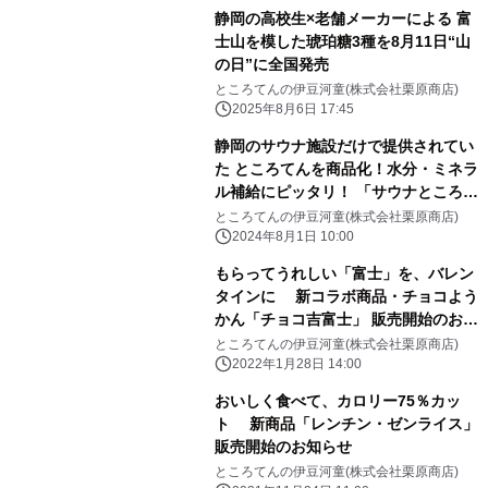
静岡の高校生×老舗メーカーによる 富
士山を模した琥珀糖3種を8月11日“山
の日”に全国発売
ところてんの伊豆河童(株式会社栗原商店)
2025年8月6日 17:45
静岡のサウナ施設だけで提供されてい
た ところてんを商品化！水分・ミネラ
ル補給にピッタリ！ 「サウナところて
ん」販売開始のお知らせ
ところてんの伊豆河童(株式会社栗原商店)
2024年8月1日 10:00
もらってうれしい「富士」を、バレン
タインに 新コラボ商品・チョコよう
かん「チョコ吉富士」 販売開始のお知
らせ
ところてんの伊豆河童(株式会社栗原商店)
2022年1月28日 14:00
おいしく食べて、カロリー75％カッ
ト 新商品「レンチン・ゼンライス」
販売開始のお知らせ
ところてんの伊豆河童(株式会社栗原商店)