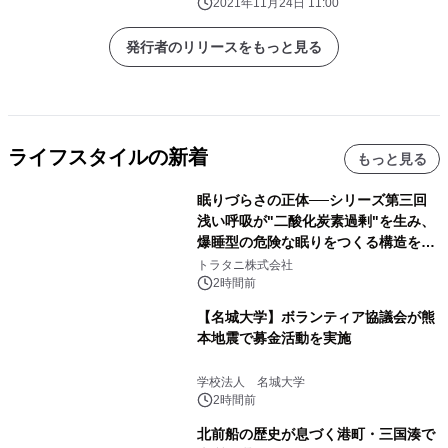
2021年11月24日 11:00
発行者のリリースをもっと見る
ライフスタイルの新着
もっと見る
眠りづらさの正体──シリーズ第三回
浅い呼吸が"二酸化炭素過剰"を生み、
爆睡型の危険な眠りをつくる構造を解
説
トラタニ株式会社
2時間前
【名城大学】ボランティア協議会が熊
本地震で募金活動を実施
学校法人 名城大学
2時間前
北前船の歴史が息づく港町・三国湊で