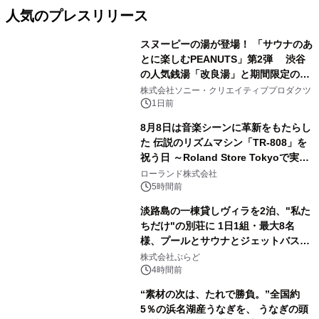
人気のプレスリリース
スヌーピーの湯が登場！ 「サウナのあ
とに楽しむPEANUTS」第2弾 渋谷
の人気銭湯「改良湯」と期間限定のコ
1
ラボレーション サウナイキタイコラ
株式会社ソニー・クリエイティブプロダクツ
ボグッズも発売決定！
1日前
8月8日は音楽シーンに革新をもたらし
た 伝説のリズムマシン「TR-808」を
祝う日 ～Roland Store Tokyoで実機
2
を展示しての 記念キャンペーンを開
ローランド株式会社
催 英国ラジオ「NTS」の 特別プログ
5時間前
ラムや、「TR-808」を愛する伝説的
淡路島の一棟貸しヴィラを2泊、"私た
アーティストを フィーチャーしたアニ
ちだけ"の別荘に 1日1組・最大8名
メーションを公開～
様、プールとサウナとジェットバス付
3
きで Villa Mon Temps AWAJIの連泊
株式会社ぷらど
素泊りプラン
4時間前
“素材の次は、たれで勝負。”全国約
5％の浜名湖産うなぎを、 うなぎの頭