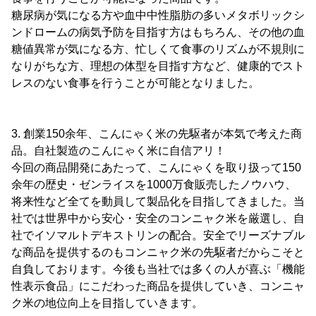
糖尿病が気になる方や血中中性脂肪の多いメタボリックシ
ンドロームの病気予防を目指す方はもちろん、その他の血
糖値異常が気になる方、忙しくて食事のリズムが不規則に
なりがちな方、理想の体型を目指す方など、健康的でスト
レスのない食事を行うことが可能となりました。
3. 創業150余年、こんにゃく米の先駆者が本気で考えた商
品。自社製造のこんにゃく米に自信アリ！
今回の商品開発にあたって、こんにゃくを取り扱って150
余年の歴史・ゼンライスを1000万食販売したノウハウ、
将来性など全てを動員して製品化を目指してきました。当
社では世界中から安心・安全のコンニャク米を厳選し、自
社でイソマルトデキストリンの配合。安全でリーズナブル
な商品を提供するのもコンニャク米の先駆者だからこそと
自負しております。今後も当社では多くの人が喜ぶ「機能
性表示食品」にこだわった商品を提供していき、コンニャ
ク米の地位向上を目指していきます。