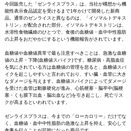
今回販売した「ゼンライスプラス」は、当社が構想から機
能性表示食品認定を受けるまで1年かけて開発した新商
品。通常のゼンライスと異なるのは、「イソマルトデキス
トリン」が配合された部分。イソマルトデキストリンは、
水溶性食物繊維のひとつで、食後の血糖値・血中中性脂肪
の上昇をおだやかにするという機能報告がされています。
血糖値や血糖値異常で最も注意すべきことは、急激な血糖
値の上昇・下降(血糖値スパイク)です。糖尿病・高脂血症
を気にされている方は血糖値の管理を怠ると、血糖値スパ
イクを起こしやすいと言われており、すい臓・血管に大き
なダメージを与えます。血糖値スパイクによってダメージ
を受けた血管は動脈硬化が進み、心筋梗塞・脳卒中(脳梗
塞・くも膜下出血・脳出血など)を引き起こし、死亡リス
クが高まるといわれています。
ゼンライスプラスは、今までの「ローカロリー」だけでな
く、血糖値・血中中性脂肪の急激な上昇を抑え、安心して
食事を行うことが可能になった商品です。