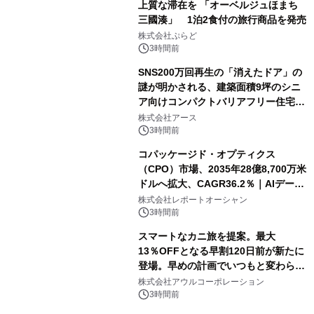
上質な滞在を 「オーベルジュほまち
三國湊」 1泊2食付の旅行商品を発売
株式会社ぷらど
3時間前
SNS200万回再生の「消えたドア」の
謎が明かされる、建築面積9坪のシニ
ア向けコンパクトバリアフリー住宅が
誕生
株式会社アース
3時間前
コパッケージド・オプティクス
（CPO）市場、2035年28億8,700万米
ドルへ拡大、CAGR36.2％｜AIデータ
センター・高速光通信需要が成長を加
株式会社レポートオーシャン
速
3時間前
スマートなカニ旅を提案。最大
13％OFFとなる早割120日前が新たに
登場。早めの計画でいつもと変わらぬ
大人の冬旅を。ー夕日ヶ浦温泉「佳松
株式会社アウルコーポレーション
苑 別邸ふうか」ー
3時間前