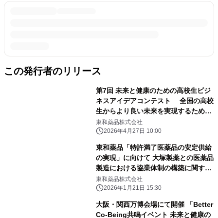
この発行者のリリース
第7回 未来と健康のための高校生ビジ
ネスアイデアコンテスト 全国の高校
生からより良い未来を実現するための
アイデアを募集
東和薬品株式会社
2026年4月27日 10:00
東和薬品「特許満了医薬品の安定供給
の実現」に向けて 大塚製薬との医薬品
製造における協業体制の構築に関する
基本合意を締結
東和薬品株式会社
2026年1月21日 15:30
大阪・関西万博会場にて開催 「Better
Co-Being共鳴イベント 未来と健康の