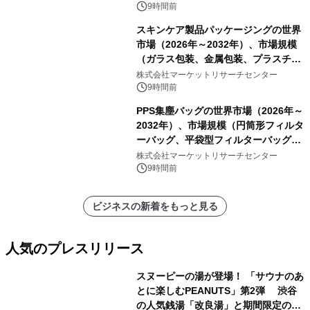
9時間前
スキンケア製品パッケージングの世界
市場（2026年～2032年）、市場規模
（ガラス包装、金属包装、プラスチッ
ク包装、その他）・分析レポートを発
株式会社マーケットリサーチセンター
表
9時間前
PPS集塵バッグの世界市場（2026年～
2032年）、市場規模（円筒形フィルタ
ーバッグ、平袋型フィルターバッグ、
プリーツフィルターバッグ、その
株式会社マーケットリサーチセンター
他）・分析レポートを発表
9時間前
ビジネスの新着をもっと見る
人気のプレスリリース
スヌーピーの湯が登場！ 「サウナのあ
とに楽しむPEANUTS」第2弾 渋谷
の人気銭湯「改良湯」と期間限定のコ