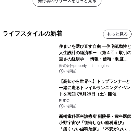
発行者のリリースをもっと見る
ライフスタイルの新着
もっと見る
住まいを選び直す自由 ー住宅流動性と
人生設計の経済学ー （第４回：取引の
重さの経済学──情報・信頼・制度を
PropTechはどう組み替えるか）｜
株式会社property technologies
PropTech-Lab
7時間前
【高知から世界へ】トップランナーと
一緒に走るトレイルランニングイベン
トを高知で8月29日（土）開催
BUDO
7時間前
新橋歯科医科診療所 副院長・歯科医師
小野宇宙が「後悔しない歯科選び」
「痛くない歯科治療」「不安がない治