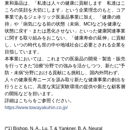
東和薬品は、「私達は人々の健康に貢献します 私達はこ
ころの笑顔を大切にします」という企業理念のもと、コア
事業であるジェネリック医薬品事業に加え、「健康の維
持」や「病気になる前の状態（未病、MCIなど)を健康な
状態に戻す・または悪化させない」といった健康関連事業
に関する取り組みをおこない、「健康寿命の延伸」に貢献
し、いつの時代も世の中や地域社会に必要とされる企業を
目指しています。
本事業においては、これまでの医薬品の開発・製造・販売
を行ってきた“治療”分野での強みを活かしつつ、新たに“予
防・未病”分野における貢献にも挑戦し、国内外問わず、
人々の健康長寿ニーズを汲み取り新たな健康事業の創出を
行うとともに、高度な実証実験環境の提供や新たな顧客層
の開拓などを担います。
詳細はこちらをご参照ください。
https://www.towayakuhin.co.jp/
(*1) Bishop, N. A., Lu, T. & Yankner, B. A. Neural