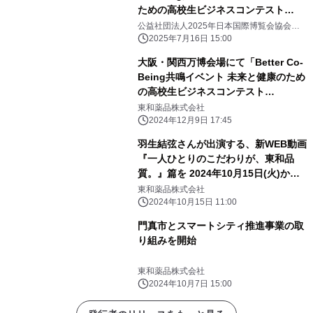
ための高校生ビジネスコンテスト
supported by 東和薬品」ファイナル
公益社団法人2025年日本国際博覧会協会、
東和薬品株式会社
審査会のプログラムが決定
2025年7月16日 15:00
大阪・関西万博会場にて「Better Co-
Being共鳴イベント 未来と健康のため
の高校生ビジネスコンテスト
supported by 東和薬品」開催のお知
東和薬品株式会社
らせ
2024年12月9日 17:45
羽生結弦さんが出演する、新WEB動画
『一人ひとりのこだわりが、東和品
質。』篇を 2024年10月15日(火)から
特設サイトにて公開
東和薬品株式会社
2024年10月15日 11:00
門真市とスマートシティ推進事業の取
り組みを開始
東和薬品株式会社
2024年10月7日 15:00