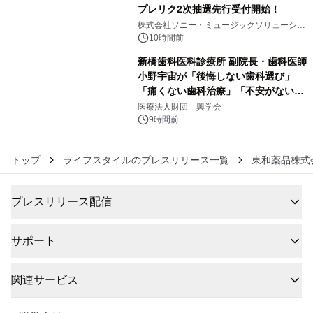
プレリク2次抽選先行受付開始！
5
株式会社ソニー・ミュージックソリューショ
ンズ
10時間前
新橋歯科医科診療所 副院長・歯科医師
小野宇宙が「後悔しない歯科選び」
「痛くない歯科治療」「不安がない治
6
療計画」をテーマに専門監修
医療法人財団 興学会
9時間前
トップ
ライフスタイルのプレスリリース一覧
東和薬品株式
プレスリリース配信
サポート
関連サービス