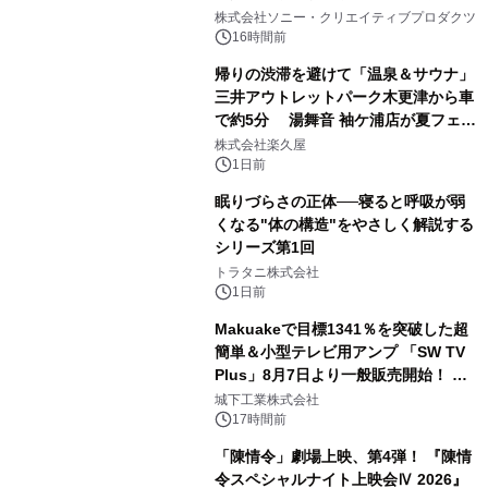
1
ラボレーション サウナイキタイコラ
株式会社ソニー・クリエイティブプロダクツ
ボグッズも発売決定！
16時間前
帰りの渋滞を避けて「温泉＆サウナ」
三井アウトレットパーク木更津から車
で約5分 湯舞音 袖ケ浦店が夏フェア
2
メニューを提供
株式会社楽久屋
1日前
眠りづらさの正体──寝ると呼吸が弱
くなる"体の構造"をやさしく解説する
シリーズ第1回
3
トラタニ株式会社
1日前
Makuakeで目標1341％を突破した超
簡単＆小型テレビ用アンプ 「SW TV
Plus」8月7日より一般販売開始！ ケ
4
ーブル1本つなぐだけ、テレビの音が
城下工業株式会社
ぐっと豊かに
17時間前
「陳情令」劇場上映、第4弾！ 『陳情
令スペシャルナイト上映会Ⅳ 2026』