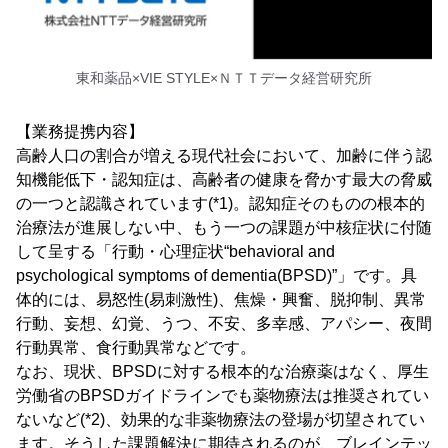
東和薬品×VIE STYLE×ＮＴＴデータ経営研究所
【業務提携内容】
高齢人口の割合が増える現代社会において、加齢に伴う認
知機能低下・認知症は、高齢者の健康を脅かす最大の脅威
の一つと認識されています(*1)。認知症そのものの根本的
治療法が進展しない中、もう一つの課題が中核症状に付随
して呈する「行動・心理症状“behavioral and
psychological symptoms of dementia(BPSD)”」です。具
体的には、易怒性(易刺激性)、焦燥・興奮、脱抑制、異常
行動、妄想、幻覚、うつ、不安、多幸感、アパシー、夜間
行動異常、食行動異常などです。
なお、現状、BPSDに対する根本的な治療薬はなく、厚生
労働省のBPSDガイドラインでも薬物療法は推奨されてい
ないなど(*2)、効果的な非薬物療法の登場が切望されてい
ます。そうした課題解決に期待されるのが、ブレインテッ