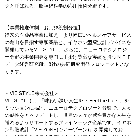
クと呼ばれる、脳神経科学の応用技術分野です。
【事業推進体制、および役割分担】
従来の医薬品事業に加え、より幅広いヘルスケアサービス
の創出を目指す東和薬品と、イヤホン型脳波計デバイスを
開発しているVIE STYLE、さらに、ニューロテクノロジ
ー分野の事業開発を専門に手掛け豊富な実績を持つＮＴＴ
データ経営研究所、3社の共同研究開発プロジェクトとな
ります。
＜VIE STYLE株式会社＞
VIE STYLEは、「味わい深い人生を ～Feel the life～」を
ミッションに掲げ、ニューロテクノロジーと音楽で、人々
の感性をアップデートし、世界の人々が感性豊かな人生を
送れるようサポートするブレインテック企業です。イヤホ
ン型脳波計「VIE ZONE(ヴィーゾーン)」を開発してお