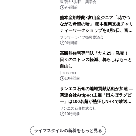
療計画」をテーマに専門監修
医療法人財団 興学会
9時間前
熊本産胡蝶蘭×富山産ジニア「花でつ
ながる希望の輪」 熊本復興支援チャリ
ティーワークショップを8月9日、富
山・射水で開催
フラワーライフ振興協議会
9時間前
高断熱住宅専門誌「だん25」発売！
日々のストレス軽減、暮らしはもっと
自由に
jimosumu
10時間前
サンエス石膏の地域貢献活動が加速 ―
関連会社Attipect主催「田んぼラグビ
ー」は100名超が熱狂しNHKで放送さ
れました。
サンエス石膏株式会社
10時間前
ライフスタイルの新着をもっと見る