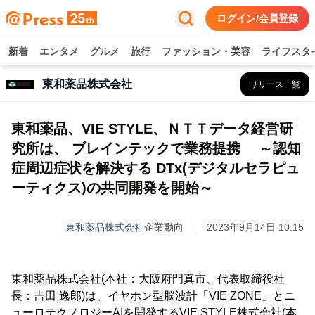
ログイン/会員登録
新着
エンタメ
グルメ
旅行
ファッション・美容
ライフスタ
東和薬品株式会社
リリース一覧
東和薬品、VIE STYLE、ＮＴＴデータ経営研
究所は、 ブレインテックで業務提携 ～認知
症周辺症状を解決する DTx(デジタルセラピュ
ーティクス)の共同開発を開始～
東和薬品株式会社
企業動向
2023年9月14日 10:15
東和薬品株式会社(本社：大阪府門真市、代表取締役社
長：吉田 逸郎)は、イヤホン型脳波計「VIE ZONE」とニ
ューロテクノロジーAIを開発するVIE STYLE株式会社(本