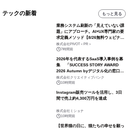
テックの新着
もっと見る
業務システム刷新の「見えていない課
題」にアプローチ。AI×UX専門家の要
求定義メソッド【8/26無料ウェビナ
ー】株式会社PIVOT
株式会社PIVOT＜PR＞
7時間前
2026年を代表するSaaS導入事例を募
集 「SUCCESS STORY AWARD
2026 Autumn byデジタル化の窓口」
開催
株式会社クリエイティブバンク
10時間前
Instagram販売ツールを活用し、3日
間で売上約4,300万円を達成
株式会社ミショナ
10時間前
【世界猫の日に、猫たちの幸せを願っ