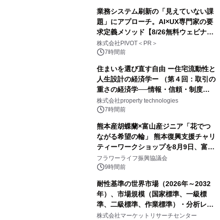
業務システム刷新の「見えていない課
題」にアプローチ。AI×UX専門家の要
求定義メソッド【8/26無料ウェビナ
ー】株式会社PIVOT
株式会社PIVOT＜PR＞
7時間前
住まいを選び直す自由 ー住宅流動性と
人生設計の経済学ー （第４回：取引の
重さの経済学──情報・信頼・制度を
PropTechはどう組み替えるか）｜
株式会社property technologies
PropTech-Lab
7時間前
熊本産胡蝶蘭×富山産ジニア「花でつ
ながる希望の輪」 熊本復興支援チャリ
ティーワークショップを8月9日、富
山・射水で開催
フラワーライフ振興協議会
9時間前
耐性基準の世界市場（2026年～2032
年）、市場規模（国家標準、一級標
準、二級標準、作業標準）・分析レポ
ートを発表
株式会社マーケットリサーチセンター