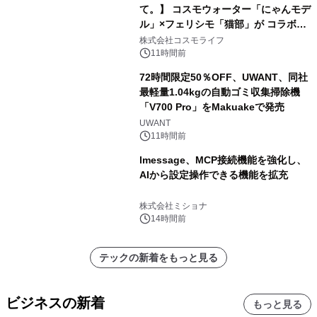
て。】 コスモウォーター「にゃんモデ
ル」×フェリシモ「猫部」が コラボキ
ャンペーンを実施
株式会社コスモライフ
11時間前
72時間限定50％OFF、UWANT、同社
最軽量1.04kgの自動ゴミ収集掃除機
「V700 Pro」をMakuakeで発売
UWANT
11時間前
lmessage、MCP接続機能を強化し、
AIから設定操作できる機能を拡充
株式会社ミショナ
14時間前
テックの新着をもっと見る
ビジネスの新着
もっと見る