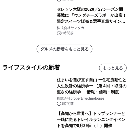
セレッソ大阪の2026／27シーズン開
幕戦に 「ウメダチーズラボ」が出店！
限定スイーツ販売＆選手直筆サイング
ッズが当たる抽選会を 8月8日に開催
株式会社ヤマタカ
8時間前
グルメの新着をもっと見る
ライフスタイルの新着
もっと見る
住まいを選び直す自由 ー住宅流動性と
人生設計の経済学ー （第４回：取引の
重さの経済学──情報・信頼・制度を
PropTechはどう組み替えるか）｜
株式会社property technologies
PropTech-Lab
1時間前
【高知から世界へ】トップランナーと
一緒に走るトレイルランニングイベン
トを高知で8月29日（土）開催