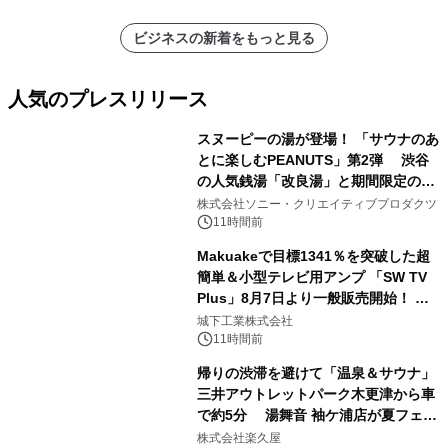
ビジネスの新着をもっと見る
人気のプレスリリース
スヌーピーの湯が登場！ 「サウナのあ
とに楽しむPEANUTS」第2弾 渋谷
の人気銭湯「改良湯」と期間限定のコ
1
ラボレーション サウナイキタイコラ
株式会社ソニー・クリエイティブプロダクツ
ボグッズも発売決定！
11時間前
Makuakeで目標1341％を突破した超
簡単＆小型テレビ用アンプ 「SW TV
Plus」8月7日より一般販売開始！ ケ
2
ーブル1本つなぐだけ、テレビの音が
城下工業株式会社
ぐっと豊かに
11時間前
帰りの渋滞を避けて「温泉＆サウナ」
三井アウトレットパーク木更津から車
で約5分 湯舞音 袖ケ浦店が夏フェア
3
メニューを提供
株式会社楽久屋