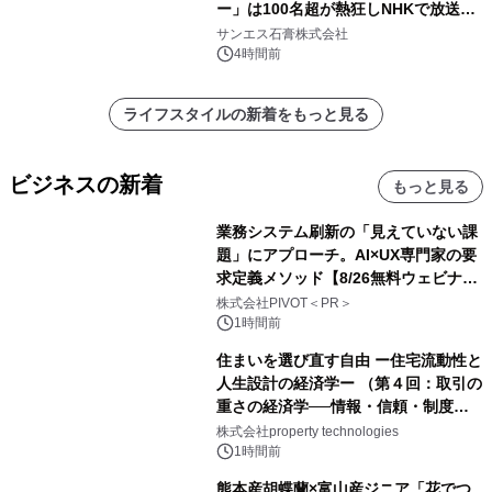
ー」は100名超が熱狂しNHKで放送さ
れました。
サンエス石膏株式会社
4時間前
ライフスタイルの新着をもっと見る
ビジネスの新着
もっと見る
業務システム刷新の「見えていない課
題」にアプローチ。AI×UX専門家の要
求定義メソッド【8/26無料ウェビナ
ー】株式会社PIVOT
株式会社PIVOT＜PR＞
1時間前
住まいを選び直す自由 ー住宅流動性と
人生設計の経済学ー （第４回：取引の
重さの経済学──情報・信頼・制度を
PropTechはどう組み替えるか）｜
株式会社property technologies
PropTech-Lab
1時間前
熊本産胡蝶蘭×富山産ジニア「花でつ