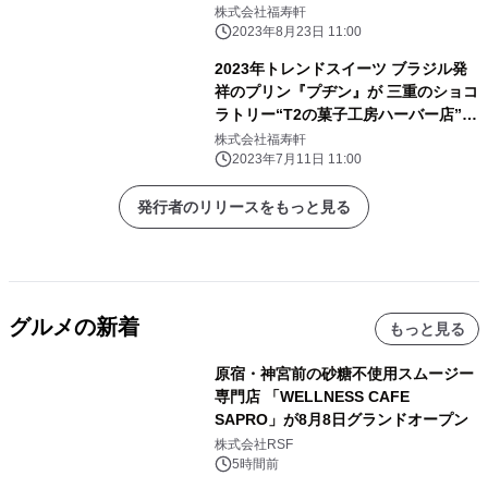
場
株式会社福寿軒
2023年8月23日 11:00
2023年トレンドスイーツ ブラジル発
祥のプリン『プヂン』が 三重のショコ
ラトリー“T2の菓子工房ハーバー店”に
て 7月11日より新登場！
株式会社福寿軒
2023年7月11日 11:00
発行者のリリースをもっと見る
グルメの新着
もっと見る
原宿・神宮前の砂糖不使用スムージー
専門店 「WELLNESS CAFE
SAPRO」が8月8日グランドオープン
株式会社RSF
5時間前