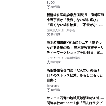
BUDO
2時間前
新橋歯科医科診療所 副院長・歯科医師
小野宇宙が「後悔しない歯科選び」
「痛くない歯科治療」「不安がない治
療計画」をテーマに専門監修
医療法人財団 興学会
3時間前
熊本産胡蝶蘭×富山産ジニア「花でつ
ながる希望の輪」 熊本復興支援チャリ
ティーワークショップを8月9日、富
山・射水で開催
フラワーライフ振興協議会
3時間前
高断熱住宅専門誌「だん25」発売！
日々のストレス軽減、暮らしはもっと
自由に
jimosumu
4時間前
サンエス石膏の地域貢献活動が加速 ―
関連会社Attipect主催「田んぼラグビ