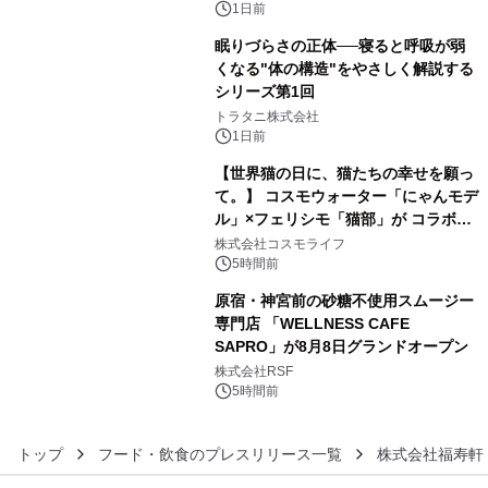
1日前
眠りづらさの正体──寝ると呼吸が弱
くなる"体の構造"をやさしく解説する
シリーズ第1回
4
トラタニ株式会社
1日前
【世界猫の日に、猫たちの幸せを願っ
て。】 コスモウォーター「にゃんモデ
ル」×フェリシモ「猫部」が コラボキ
5
ャンペーンを実施
株式会社コスモライフ
5時間前
原宿・神宮前の砂糖不使用スムージー
専門店 「WELLNESS CAFE
SAPRO」が8月8日グランドオープン
6
株式会社RSF
5時間前
トップ
フード・飲食のプレスリリース一覧
株式会社福寿軒