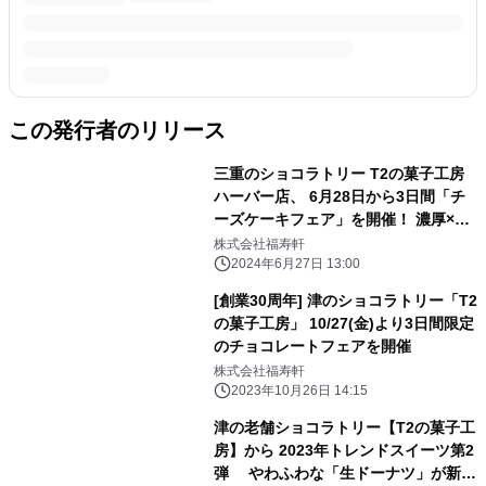
この発行者のリリース
三重のショコラトリー T2の菓子工房
ハーバー店、 6月28日から3日間「チ
ーズケーキフェア」を開催！ 濃厚×爽
やかさを追求したベイクドチーズケー
株式会社福寿軒
キ
2024年6月27日 13:00
[創業30周年] 津のショコラトリー「T2
の菓子工房」 10/27(金)より3日間限定
のチョコレートフェアを開催
株式会社福寿軒
2023年10月26日 14:15
津の老舗ショコラトリー【T2の菓子工
房】から 2023年トレンドスイーツ第2
弾 やわふわな「生ドーナツ」が新登