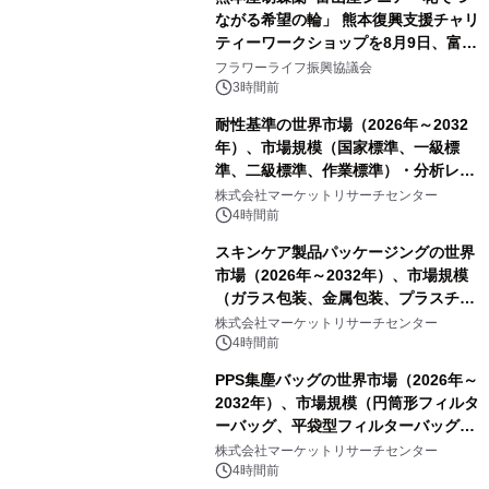
ながる希望の輪」 熊本復興支援チャリ
ティーワークショップを8月9日、富
山・射水で開催
フラワーライフ振興協議会
3時間前
耐性基準の世界市場（2026年～2032
年）、市場規模（国家標準、一級標
準、二級標準、作業標準）・分析レポ
ートを発表
株式会社マーケットリサーチセンター
4時間前
スキンケア製品パッケージングの世界
市場（2026年～2032年）、市場規模
（ガラス包装、金属包装、プラスチッ
ク包装、その他）・分析レポートを発
株式会社マーケットリサーチセンター
表
4時間前
PPS集塵バッグの世界市場（2026年～
2032年）、市場規模（円筒形フィルタ
ーバッグ、平袋型フィルターバッグ、
プリーツフィルターバッグ、その
株式会社マーケットリサーチセンター
他）・分析レポートを発表
4時間前