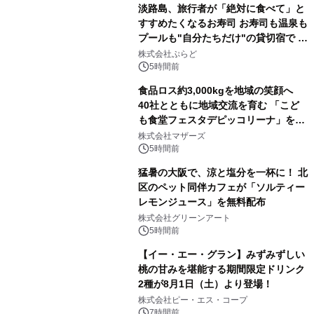
淡路島、旅行者が「絶対に食べて」と
すすめたくなるお寿司 お寿司も温泉も
プールも"自分たちだけ"の貸切宿で 1
日1組限定「岩屋温泉 絵島別庭 海と
株式会社ぷらど
森」の握り寿司プラン
5時間前
食品ロス約3,000kgを地域の笑顔へ
40社とともに地域交流を育む 「こど
も食堂フェスタデピッコリーナ」を9
月5日(土)開催
株式会社マザーズ
5時間前
猛暑の大阪で、涼と塩分を一杯に！ 北
区のペット同伴カフェが「ソルティー
レモンジュース」を無料配布
株式会社グリーンアート
5時間前
【イー・エー・グラン】みずみずしい
桃の甘みを堪能する期間限定ドリンク
2種が8月1日（土）より登場！
株式会社ピー・エス・コープ
7時間前