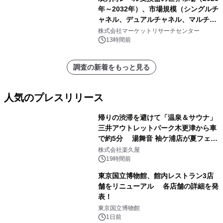
年～2032年）、市場規模（シングルチ
ャネル、デュアルチャネル、マルチチ
ャネル）・分析レポートを発表
株式会社マーケットリサーチセンター
13時間前
調査の新着をもっと見る
人気のプレスリリース
帰りの渋滞を避けて「温泉＆サウナ」
三井アウトレットパーク木更津から車
で約5分 湯舞音 袖ケ浦店が夏フェア
1
メニューを提供
株式会社楽久屋
19時間前
東京国立博物館、館内レストラン3店
舗をリニューアル 各店舗の詳細を発
表！
2
東京国立博物館
1日前