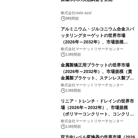
株式会社cielo azul
9時間前
アルミニウム・ジルコニウム合金スパ
ッタリングターゲットの世界市場
（2026年～2032年）、市場規模
（0.995、0.999、その他）・分析レポ
株式会社マーケットリサーチセンター
ートを発表
13時間前
金属製矯正用ブラケットの世界市場
（2026年～2032年）、市場規模（貴
金属製ブラケット、ステンレス製ブラ
ケット、純チタン製ブラケット）・分
株式会社マーケットリサーチセンター
析レポートを発表
13時間前
リニア・トレンチ・ドレインの世界市
場（2026年～2032年）、市場規模
（ポリマーコンクリート、コンクリー
ト、プラスチック、金属）・分析レポ
株式会社マーケットリサーチセンター
ートを発表
13時間前
双方向レベル変換器の世界市場（2026