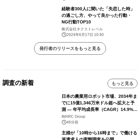
経験者300人に聞いた「失恋した時」
の過ごし方、やって良かった行動・
NG行動TOP10
株式会社ネクストレベル
2024年6月17日 10:40
発行者のリリースをもっと見る
調査の新着
もっと見る
日本の農業用ロボット市場、2034年ま
でに15億1,346万米ドル超へ拡大と予
測 ― 年平均成長率（CAGR）14.9%を
記録
IMARC Group
46分前
主婦が「10時から16時まで」で働ける
派遣求人の実態調査を公開