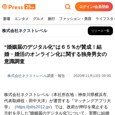
ログイン/会員登録
新着
エンタメ
グルメ
旅行
ファッション・美容
ライフスタ
株式会社ネクストレベル
リリース一覧
“婚姻届のデジタル化”は６５％が賛成！結
婚・婚活のオンライン化に関する独身男女の
意識調査
株式会社ネクストレベル
調査・報告
2020年11月13日 09:00
株式会社ネクストレベル（本社所在地：神奈川県横浜市、
代表取締役：田中大洋）が運営する『マッチングアプリ大
学』（
https://jsbs2012.jp/
）では、政府が押印を廃止する
方針を示した”婚姻届のデジタル化”について、実際に結婚