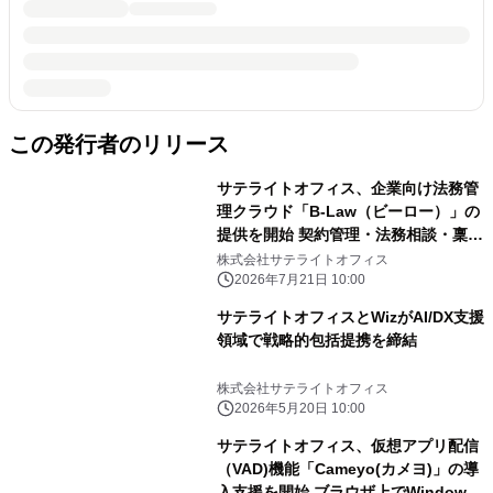
この発行者のリリース
サテライトオフィス、企業向け法務管
理クラウド「B-Law（ビーロー）」の
提供を開始 契約管理・法務相談・稟
議・社内ナレッジを一元化
株式会社サテライトオフィス
2026年7月21日 10:00
サテライトオフィスとWizがAI/DX支援
領域で戦略的包括提携を締結
株式会社サテライトオフィス
2026年5月20日 10:00
サテライトオフィス、仮想アプリ配信
（VAD)機能「Cameyo(カメヨ)」の導
入支援を開始 ブラウザ上でWindows