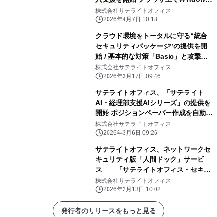
アプリが動作可能！
株式会社サテライトオフィス
2026年4月7日 10:18
クラウド環境をトータルに守る“統合
セキュリティパッケージ”の提供を開
始 / 基本的な対策「Basic」と攻撃対
策や訓練まで備えた「Pro」を提供 /
株式会社サテライトオフィス
サービス名：サテライトオフィス/ネク
2026年3月17日 09:46
ストセット セキュリティスイート
サテライトオフィス、「サテライト
AI・経理部支援AIシリーズ」の提供を
開始 ポジションペーパー作成を自動化
し決算品質向上 会計AIが決算力を加
株式会社サテライトオフィス
速・向上、監査対応の効率化とコスト
2026年3月6日 09:26
削減を同時に実現
サテライトオフィス、ネットワークセ
キュリティ版「人間ドック」サービ
ス 「サテライトオフィス・セキュ
ア・レントゲン」の提供を開始 ～フ
株式会社サテライトオフィス
ルパケットキャプチャとAI分析によ
2026年2月13日 10:02
り、既存防御では見逃されがちな「内
部脅威」や「未知の脅威」を可視化～
発行者のリリースをもっと見る