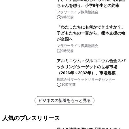
ちゃんを想う、小学6年生との約束
フラワーライフ振興協議会
9時間前
「わたしたちにも何かできますか？」
子どもたちの一言から、熊本支援の輪
が全国へ
フラワーライフ振興協議会
9時間前
アルミニウム・ジルコニウム合金スパ
ッタリングターゲットの世界市場
（2026年～2032年）、市場規模
（0.995、0.999、その他）・分析レポ
株式会社マーケットリサーチセンター
ートを発表
10時間前
ビジネスの新着をもっと見る
人気のプレスリリース