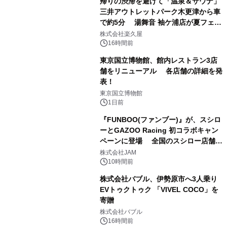
帰りの渋滞を避けて「温泉＆サウナ」
三井アウトレットパーク木更津から車
で約5分 湯舞音 袖ケ浦店が夏フェア
1
メニューを提供
株式会社楽久屋
16時間前
東京国立博物館、館内レストラン3店
舗をリニューアル 各店舗の詳細を発
表！
2
東京国立博物館
1日前
『FUNBOO(ファンブー)』が、スシロ
ーとGAZOO Racing 初コラボキャン
ペーンに登場 全国のスシロー店舗で
3
GR 4車種の FUNBOO(ミニカー)付き
株式会社JAM
メニューが展開されます
10時間前
株式会社バブル、伊勢原市へ3人乗り
EVトゥクトゥク 「VIVEL COCO」を
寄贈
4
株式会社バブル
16時間前