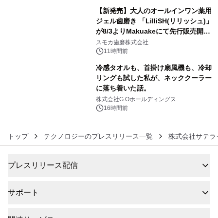
【新発売】大人のオールインワン薬用
ジェル歯磨き 「LilliSH(リリッシュ)」
が8/3よりMakuakeにて先行販売開
5
始！
スモカ歯磨株式会社
11時間前
冷感タオルも、首掛け扇風機も、冷却
リングも試した私が、ネッククーラー
に落ち着いた話。
6
株式会社G.Oホールディングス
16時間前
トップ
テクノロジーのプレスリリース一覧
株式会社サテラ
プレスリリース配信
サポート