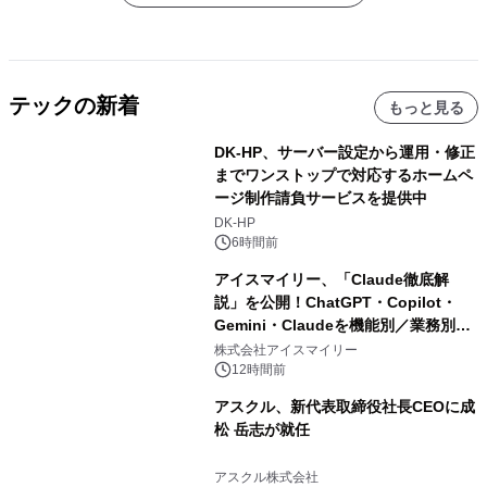
テックの新着
もっと見る
DK-HP、サーバー設定から運用・修正
までワンストップで対応するホームペ
ージ制作請負サービスを提供中
DK-HP
6時間前
アイスマイリー、「Claude徹底解
説」を公開！ChatGPT・Copilot・
Gemini・Claudeを機能別／業務別に
比較―自社に合う生成AIの選び方がわ
株式会社アイスマイリー
かる実践ガイド
12時間前
アスクル、新代表取締役社長CEOに成
松 岳志が就任
アスクル株式会社