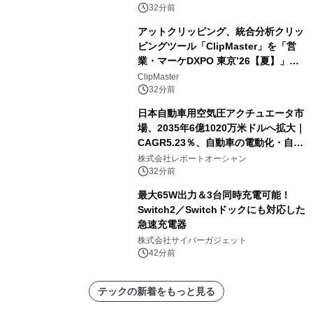
32分前
アットクリッピング、統合分析クリッ
ピングツール「ClipMaster」を「営
業・マーケDXPO 東京’26【夏】」に
出展
ClipMaster
32分前
日本自動車用空気圧アクチュエータ市
場、2035年6億1020万米ドルへ拡大｜
CAGR5.23％、自動車の電動化・自動
化・省エネ需要が成長を牽引
株式会社レポートオーシャン
32分前
最大65W出力＆3台同時充電可能！
Switch2／Switchドックにも対応した
急速充電器
株式会社サイバーガジェット
42分前
テックの新着をもっと見る