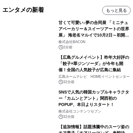
エンタメの新着
もっと見る
甘くて可愛い♪夢の合同展 「ミニチュ
アベーカリー＆スイーツアートの世界
展」 海老名マルイで10月2日～初開
催！
株式会社BACON
2分前
【広島グルメイベント】昨年大好評の
「餃子×翠ジンソーダ」が今年も開
催！全国の人気餃子が広島に集結
広島ホームテレビ HOMEイベントセンター
32分前
SNSで人気の韓国カップルキャラクタ
ー「カムンとアント」関西初の
POPUP、本日よりスタート！
株式会社コンテンツセブン
32分前
【追加情報】話題沸騰中のスーツ姿の