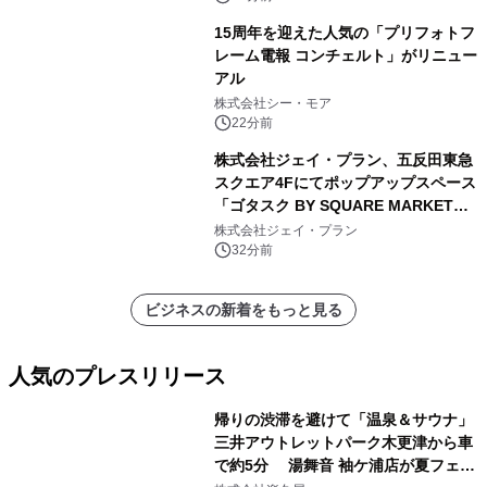
15周年を迎えた人気の「プリフォトフ
レーム電報 コンチェルト」がリニュー
アル
株式会社シー・モア
22分前
株式会社ジェイ・プラン、五反田東急
スクエア4Fにてポップアップスペース
「ゴタスク BY SQUARE MARKET」
の運営を開始
株式会社ジェイ・プラン
32分前
ビジネスの新着をもっと見る
人気のプレスリリース
帰りの渋滞を避けて「温泉＆サウナ」
三井アウトレットパーク木更津から車
で約5分 湯舞音 袖ケ浦店が夏フェア
1