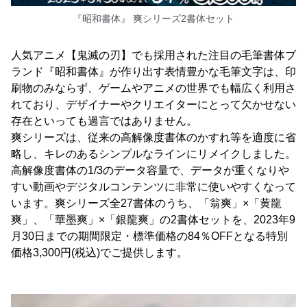
『昭和書体』 爽シリーズ2書体セット
人気アニメ【鬼滅の刃】でも採用された注目の毛筆書体ブ
ランド『昭和書体』が作り出す表情豊かな毛筆文字は、印
刷物のみならず、ゲームやアニメの世界でも幅広く利用さ
れており、デザイナーやクリエイターにとって欠かせない
存在といっても過言ではありません。
爽シリーズは、従来の高解像度書体のかすれ等を適度に省
略し、キレのあるシンプルなラインにリメイクしました。
高解像度書体の1/3のデータ容量で、データが重くなりや
すい動画やデジタルコンテンツに非常に使いやすくなって
います。爽シリーズ全27書体のうち、「翁爽」×「黄龍
爽」、「華墨爽」×「銀龍爽」の2書体セットを、2023年9
月30日までの期間限定・標準価格の84％OFFとなる特別
価格3,300円(税込)でご提供します。