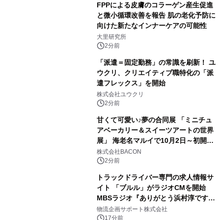
FPPによる皮膚のコラーゲン産生促進
と微小循環改善を報告 肌の老化予防に
向けた新たなインナーケアの可能性
大里研究所
2分前
「派遣＝固定勤務」の常識を刷新！ ユ
ウクリ、クリエイティブ職特化の「派
遣フレックス」を開始
株式会社ユウクリ
2分前
甘くて可愛い♪夢の合同展 「ミニチュ
アベーカリー＆スイーツアートの世界
展」 海老名マルイで10月2日～初開
催！
株式会社BACON
2分前
トラックドライバー専門の求人情報サ
イト 「ブルル」がラジオCMを開始
MBSラジオ『ありがとう浜村淳です』
にて8月1日(土)より
物流企画サポート株式会社
17分前