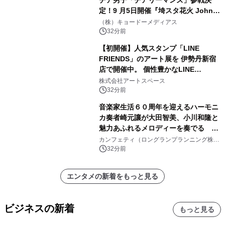
チア男子「チアリーマンズ」参戦決
定！9 月5日開催『埼スタ花火 John
Williams Fireworks 2026』を大迫力
（株）キョードーメディアス
のパフォーマンスで熱く盛り上げる！
32分前
【初開催】人気スタンプ「LINE
FRIENDS」のアート展を 伊勢丹新宿
店で開催中。 個性豊かなLINE
FRIENDSの仲間たちが インテリアア
株式会社アートスペース
ートとして新たな魅力を発信。
32分前
音楽家生活６０周年を迎えるハーモニ
カ奏者崎元讓が大田智美、小川和隆と
魅力あふれるメロディーを奏でる
『ファンタスティック・トリオⅢ』チ
カンフェティ（ロングランプランニング株式
会社）
ケット8月24日(月)～発売開始！
32分前
エンタメの新着をもっと見る
ビジネスの新着
もっと見る