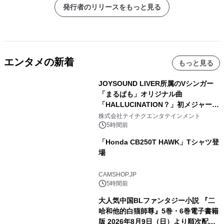
発行者のリリースをもっと見る
エンタメの新着
もっと見る
JOYSOUND LIVER所属のVシンガー
「まるぱも」オリジナル曲
「HALLUCINATION？」初メジャー配
信リリース決定！
株式会社テイチクエンタテインメント
5時間前
「Honda CB250T HAWK」Tシャツ登
場
CAMSHOP.JP
5時間前
大人気中国BLファンタジー小説 『二
哈和他的白猫師尊』5巻・6巻電子書籍
版 2026年8月9日（日）より順次配信