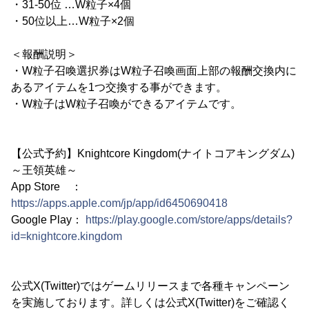
・31-50位 …W粒子×4個
・50位以上…W粒子×2個
＜報酬説明＞
・W粒子召喚選択券はW粒子召喚画面上部の報酬交換内に
あるアイテムを1つ交換する事ができます。
・W粒子はW粒子召喚ができるアイテムです。
【公式予約】Knightcore Kingdom(ナイトコアキングダム)
～王領英雄～
App Store ：
https://apps.apple.com/jp/app/id6450690418
Google Play：
https://play.google.com/store/apps/details?
id=knightcore.kingdom
公式X(Twitter)ではゲームリリースまで各種キャンペーン
を実施しております。詳しくは公式X(Twitter)をご確認く