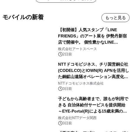
モバイルの新着
もっと見る
【初開催】人気スタンプ「LINE
FRIENDS」のアート展を 伊勢丹新宿
店で開催中。 個性豊かなLINE
FRIENDSの仲間たちが インテリアア
株式会社アートスペース
ートとして新たな魅力を発信。
2日前
NTTドコモビジネス、チリ国営銅公社
(CODELCO)とIOWN(R) APNを活用し
た銅鉱山遠隔オペレーション高度化に
向けた調査・実証を開始
NTTドコモビジネス株式会社
3日前
子どもから高齢者まで、誰もが利用で
きる 自治体給付サービスを提供開始
～EYE-Portal(R)による15歳未満の本
人認証と デジタルデバイド対策で実現
株式会社NTTデータ関西
～
3日前