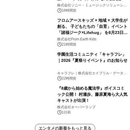
開始
株式会社ソニー・ミュージックソリューショ
ンズ
16時間前
フロムアースキッズ × 地域 × 大学生が
創る、 子どもたちの「自育」イベント
「諸福ジーク×Lifehug」 を8月23日
(日)開催
株式会社From Earth Kids
21時間前
学園生活コミュニティ「キャラフレ」
｜2026『夏祭りイベント』のお知らせ
キャラフレ｜株式会社エイプリル・データ・
デザインズ
22時間前
『8歳から始める魔法学』ボイスコミ
ック公開！ 村瀬歩、藤原夏海ら大人気
キャストが出演！
株式会社オーバーラップ
1日前
エンタメの新着をもっと見る