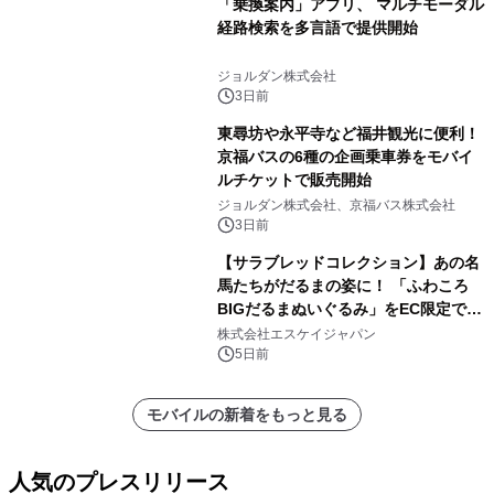
「乗換案内」アプリ、 マルチモーダル
経路検索を多言語で提供開始
ジョルダン株式会社
3日前
東尋坊や永平寺など福井観光に便利！
京福バスの6種の企画乗車券をモバイ
ルチケットで販売開始
ジョルダン株式会社、京福バス株式会社
3日前
【サラブレッドコレクション】あの名
馬たちがだるまの姿に！ 「ふわころ
BIGだるまぬいぐるみ」をEC限定で受
注販売開始
株式会社エスケイジャパン
5日前
モバイルの新着をもっと見る
人気のプレスリリース