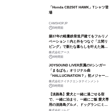
「Honda CB250T HAWK」Tシャツ登
場
1
CAMSHOP.JP
5時間前
築37年の軽量鉄骨造戸建てをフルリノ
ベーション！内と外をつなぐ「土間リ
ビング」で新たな暮らしを叶えた施工
2
事例を株式会社アースが公開
株式会社アース
4時間前
JOYSOUND LIVER所属のVシンガー
「まるぱも」オリジナル曲
「HALLUCINATION？」初メジャー配
3
信リリース決定！
株式会社テイチクエンタテインメント
5時間前
【淡路島】愛犬と一緒に過ごせる宿
で、一緒に泊まり、一緒にご飯 愛犬専
用の淡路島グルメ、ドッグランにミニ
4
プール グランピングとトレーラーハウ
株式会社ぷらど