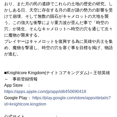
おり、また月の民の遺跡でこれらの土地の歴史の研究。し
かしある日、天空に存在する月の星が謎の勢力の影響を受
けて崩壊、そして無数の隕石がキャメロットの大地を襲
う。この強大な衝撃により重力波が歪んだ事で「時空の
穴」が発生、そんなキャメロットへ時空の穴を通じて次々
に魔物が襲来する。
プレイヤーはキャメロットを復興する為に英雄や兵士を集
め、魔物を撃退し、時空の穴を塞ぐ事を目標を掲げ、物語
が進む。
■Knightcore Kingdom(ナイトコアキングダム)～王領英雄
～ 事前登録情報
App Store ：
https://apps.apple.com/jp/app/id6450690418
Google Play：
https://play.google.com/store/apps/details?
id=knightcore.kingdom
公式サイト ：