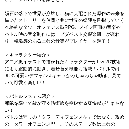
隕石の落下で世界が崩壊し、猫に支配された原作の未来を
描いたストーリーを仲間と共に世界の復興を目指していく
本格的なタワーオフェンス型RPG。メイン画面の音楽や
バトル時の音楽制作には「ブダペスト交響楽団」が関わ
り、臨場感のある圧巻の音楽がプレイヤーを魅了！
＜キャラクター紹介＞
アニメ風イラストで描かれたキャラクターがLive2D技術
により躍動的に動き、着せ替え機能も搭載！バトルでは
3Dの可愛いデフォルメキャラがわちゃわちゃ動き、見て
いて可愛く楽しい！
＜バトルシステム紹介＞
部隊を率いて敵が守る防衛線を突破する爽快感がたまらな
い！
バトルは守りの「タワーディフェンス型」ではなく、攻め
の「タワーオフェンス型」。そのステージ数は圧巻の