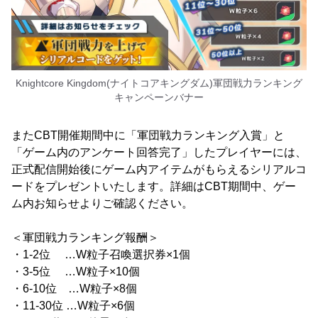
Knightcore Kingdom(ナイトコアキングダム)軍団戦力ランキング
キャンペーンバナー
またCBT開催期間中に「軍団戦力ランキング入賞」と
「ゲーム内のアンケート回答完了」したプレイヤーには、
正式配信開始後にゲーム内アイテムがもらえるシリアルコ
ードをプレゼントいたします。詳細はCBT期間中、ゲー
ム内お知らせよりご確認ください。
＜軍団戦力ランキング報酬＞
・1-2位 …W粒子召喚選択券×1個
・3-5位 …W粒子×10個
・6-10位 …W粒子×8個
・11-30位 …W粒子×6個