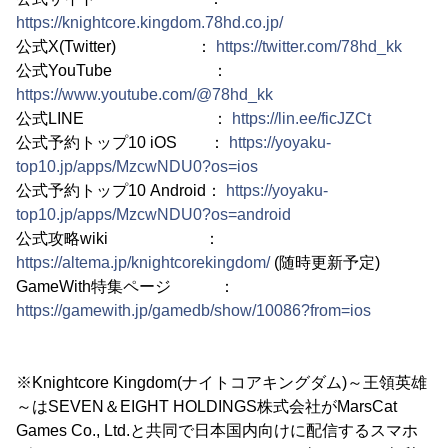
https://knightcore.kingdom.78hd.co.jp/
公式X(Twitter) ：
https://twitter.com/78hd_kk
公式YouTube ：
https://www.youtube.com/@78hd_kk
公式LINE ：
https://lin.ee/ficJZCt
公式予約トップ10 iOS ：
https://yoyaku-
top10.jp/apps/MzcwNDU0?os=ios
公式予約トップ10 Android：
https://yoyaku-
top10.jp/apps/MzcwNDU0?os=android
公式攻略wiki ：
https://altema.jp/knightcorekingdom/
(随時更新予定)
GameWith特集ページ ：
https://gamewith.jp/gamedb/show/10086?from=ios
※Knightcore Kingdom(ナイトコアキングダム)～王領英雄
～はSEVEN＆EIGHT HOLDINGS株式会社がMarsCat
Games Co., Ltd.と共同で日本国内向けに配信するスマホ