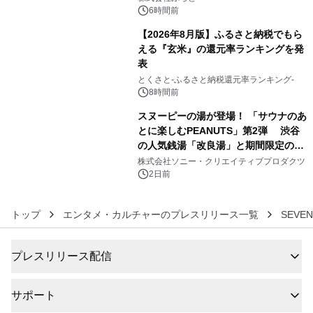
スの2施設で
6時間前
【2026年8月版】ふるさと納税でもら
える『玄米』の還元率ランキングを発
表
5
とくさと-ふるさと納税還元率ランキング-
8時間前
スヌーピーの湯が登場！ 「サウナのあ
とに楽しむPEANUTS」第2弾 渋谷
の人気銭湯「改良湯」と期間限定のコ
6
ラボレーション サウナイキタイコラ
株式会社ソニー・クリエイティブプロダクツ
ボグッズも発売決定！
2日前
トップ
エンタメ・カルチャーのプレスリリース一覧
SEVE
プレスリリース配信
サポート