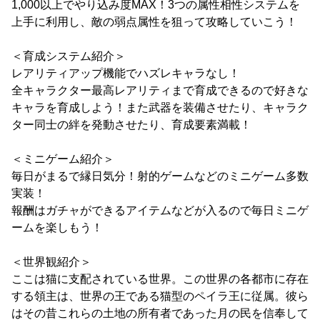
1,000以上でやり込み度MAX！3つの属性相性システムを
上手に利用し、敵の弱点属性を狙って攻略していこう！
＜育成システム紹介＞
レアリティアップ機能でハズレキャラなし！
全キャラクター最高レアリティまで育成できるので好きな
キャラを育成しよう！また武器を装備させたり、キャラク
ター同士の絆を発動させたり、育成要素満載！
＜ミニゲーム紹介＞
毎日がまるで縁日気分！射的ゲームなどのミニゲーム多数
実装！
報酬はガチャができるアイテムなどが入るので毎日ミニゲ
ームを楽しもう！
＜世界観紹介＞
ここは猫に支配されている世界。この世界の各都市に存在
する領主は、世界の王である猫型のペイラ王に従属。彼ら
はその昔これらの土地の所有者であった月の民を信奉して