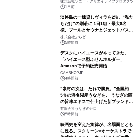
ラボレーション サウナイキタイコラ
株式会社ソニー・クリエイティブプロダクツ
ボグッズも発売決定！
1日前
淡路島の一棟貸しヴィラを2泊、"私た
ちだけ"の別荘に 1日1組・最大8名
様、プールとサウナとジェットバス付
2
きで Villa Mon Temps AWAJIの連泊
株式会社ぷらど
素泊りプラン
5時間前
デスクにハイエースがやってきた。
「ハイエース型ふせんホルダー」
Amazonで予約販売開始
3
CAMSHOP.JP
4時間前
“素材の次は、たれで勝負。”全国約
5％の浜名湖産うなぎを、 うなぎの頭
の旨味エキスで仕上げた新ブランド
4
「井口の誉」誕生
有限会社うなぎの井口
5時間前
映画史を変えた旋律が、名場面ととも
に甦る。スクリーン×オーケストラで