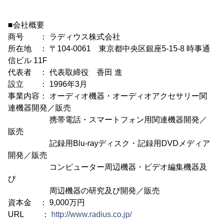
■会社概要
商号 ： ラディウス株式会社
所在地 ： 〒104-0061 東京都中央区銀座5-15-8 時事通
信ビル 11F
代表者 ： 代表取締役 香田 進
設立 ： 1996年3月
事業内容： オーディオ機器・オーディオアクセサリー関
連機器開発／販売
携帯電話・スマートフォン用関連機器開発／
販売
記録用Blu-rayディスク・記録用DVDメディア
開発／販売
コンピューター周辺機器・ビデオ編集機器及
び
周辺機器の研究及び開発／販売
資本金 ： 9,000万円
URL ：
http://www.radius.co.jp/