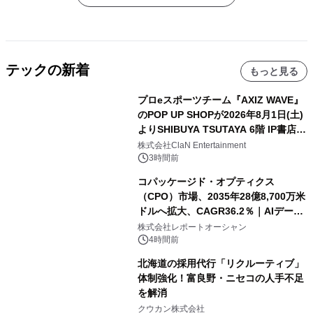
テックの新着
もっと見る
プロeスポーツチーム『AXIZ WAVE』
のPOP UP SHOPが2026年8月1日(土)
よりSHIBUYA TSUTAYA 6階 IP書店で
開催決定！！
株式会社ClaN Entertainment
3時間前
コパッケージド・オプティクス
（CPO）市場、2035年28億8,700万米
ドルへ拡大、CAGR36.2％｜AIデータ
センター・高速光通信需要が成長を加
株式会社レポートオーシャン
速
4時間前
北海道の採用代行「リクルーティブ」
体制強化！富良野・ニセコの人手不足
を解消
クウカン株式会社