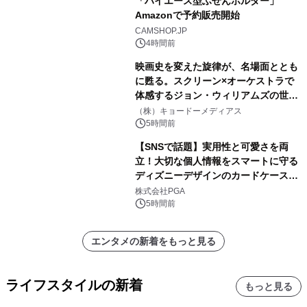
「ハイエース型ふせんホルダー」
Amazonで予約販売開始
CAMSHOP.JP
4時間前
映画史を変えた旋律が、名場面ととも
に甦る。スクリーン×オーケストラで
体感するジョン・ウィリアムズの世
界。ジョン・ウィリアムズ：シネマ・
（株）キョードーメディアス
スペクタキュラー・コンサート 開催決
5時間前
定！
【SNSで話題】実用性と可愛さを両
立！大切な個人情報をスマートに守る
ディズニーデザインのカードケースを
株式会社PGAが8月7日発売
株式会社PGA
5時間前
エンタメの新着をもっと見る
ライフスタイルの新着
もっと見る