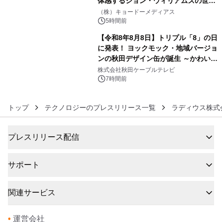
体感するジョン・ウィリアムズの世
5
界。ジョン・ウィリアムズ：シネマ・
（株）キョードーメディアス
スペクタキュラー・コンサート 開催決
5時間前
定！
【令和8年8月8日】トリプル「8」の日
に発表！ ヨックモック・地域バージョ
ンの秋田デザイン缶が誕生 ～かわいい
6
秋田犬の子犬と秋田の四季と名所を巡
株式会社秋田ケーブルテレビ
るパッケージ～ 9月1日(火)秋田県内で
7時間前
販売開始
トップ
テクノロジーのプレスリリース一覧
ラディウス株式
プレスリリース配信
サポート
関連サービス
•
運営会社