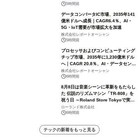
5時間前
データコンバータIC市場、2035年141
億米ドルへ成長｜CAGR6.4％、AI・
5G・IoT需要が市場拡大を加速
株式会社レポートオーシャン
5時間前
プロセッサおよびコンピューティング
チップ市場、2035年に1,230億米ドル
へ｜CAGR 20.8％、AI・データセンタ
ー需要が成長を牽引
株式会社レポートオーシャン
6時間前
8月8日は音楽シーンに革新をもたらし
た 伝説のリズムマシン「TR-808」を
祝う日 ～Roland Store Tokyoで実機
を展示しての 記念キャンペーンを開
ローランド株式会社
催 英国ラジオ「NTS」の 特別プログ
6時間前
ラムや、「TR-808」を愛する伝説的
アーティストを フィーチャーしたアニ
テックの新着をもっと見る
メーションを公開～