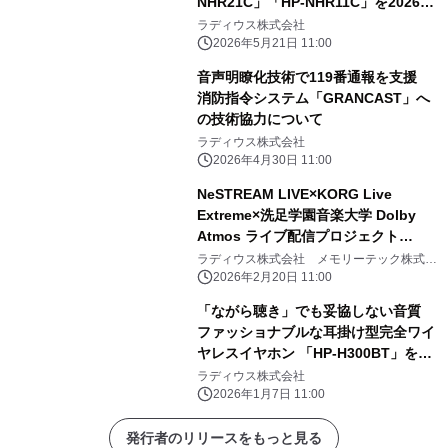
NHR21C」「HP-NHR11C」を2026年
5月29日に発売
ラディウス株式会社
2026年5月21日 11:00
音声明瞭化技術で119番通報を支援
消防指令システム「GRANCAST」へ
の技術協力について
ラディウス株式会社
2026年4月30日 11:00
NeSTREAM LIVE×KORG Live
Extreme×洗足学園音楽大学 Dolby
Atmos ライブ配信プロジェクト
「Music Design Symphonic
ラディウス株式会社 メモリーテック株式会
社 株式会社クープ 株式会社コルグ
Orchestra 2025」開催 ～最高品質の
2026年2月20日 11:00
空間オーディオで届ける新たなライブ
「ながら聴き」でも妥協しない音質
体験～
ファッショナブルな耳掛け型完全ワイ
ヤレスイヤホン 「HP-H300BT」を
2026年1月下旬より発売
ラディウス株式会社
2026年1月7日 11:00
発行者のリリースをもっと見る