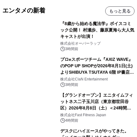
エンタメの新着
もっと見る
『8歳から始める魔法学』ボイスコミ
ック公開！ 村瀬歩、藤原夏海ら大人気
キャストが出演！
株式会社オーバーラップ
3時間前
プロeスポーツチーム『AXIZ WAVE』
のPOP UP SHOPが2026年8月1日(土)
よりSHIBUYA TSUTAYA 6階 IP書店で
開催決定！！
株式会社ClaN Entertainment
3時間前
【グランドオープン】エニタイムフィ
ットネス二子玉川店（東京都世田谷
区）2026年8月8日（土）＜24時間年
中無休のフィットネスジム＞
株式会社Fast Fitness Japan
4時間前
デスクにハイエースがやってきた。