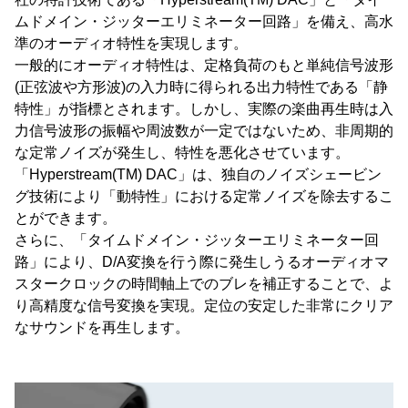
ムドメイン・ジッターエリミネーター回路」を備え、高水
準のオーディオ特性を実現します。
一般的にオーディオ特性は、定格負荷のもと単純信号波形
(正弦波や方形波)の入力時に得られる出力特性である「静
特性」が指標とされます。しかし、実際の楽曲再生時は入
力信号波形の振幅や周波数が一定ではないため、非周期的
な定常ノイズが発生し、特性を悪化させています。
「Hyperstream(TM) DAC」は、独自のノイズシェービン
グ技術により「動特性」における定常ノイズを除去するこ
とができます。
さらに、「タイムドメイン・ジッターエリミネーター回
路」により、D/A変換を行う際に発生しうるオーディオマ
スタークロックの時間軸上でのブレを補正することで、よ
り高精度な信号変換を実現。定位の安定した非常にクリア
なサウンドを再生します。