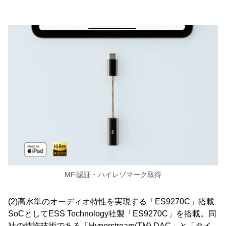
MFi認証・ハイレゾマーク取得
(2)高水準のオーディオ特性を実現する「ES9270C」搭載
SoCとしてESS Technology社製「ES9270C」を搭載。同
社の特許技術である「Hyperstream(TM) DAC」と「タイ