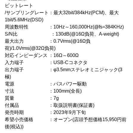
ビットレート
/サンプリングレート：最大32bit/384kHz(PCM)、最大
1bit/5.6MHz(DSD)
周波数特性 ：10Hz～160,000Hz(@fs=384KHz)
S/N比 ：130dB(@16Ω負荷、A-weight)
最大出力 ：0.7Vrms(@16Ω負
荷)/1.0Vrms(@32Ω負荷)
対応インピーダンス ：16Ω～600Ω
入力端子 ：USB-Cコネクタ
出力端子 ：φ3.5mmステレオミニジャック(3
極)
電源 ：バスパワー駆動
寸法 ：100mm(全長)
質量 ：7g
付属品 ：取扱説明書(保証書)
発売時期 ：2023年9月下旬
希望小売価格 ：オープン(店頭予想価格15,950円前
後(税込))