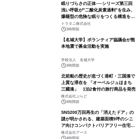
眠りづらさの正体──シリーズ第三回
浅い呼吸が"二酸化炭素過剰"を生み、
爆睡型の危険な眠りをつくる構造を解
説
トラタニ株式会社
3時間前
【名城大学】ボランティア協議会が熊
本地震で募金活動を実施
学校法人 名城大学
3時間前
北前船の歴史が息づく港町・三国湊で
上質な滞在を 「オーベルジュほまち
三國湊」 1泊2食付の旅行商品を発売
株式会社ぷらど
4時間前
SNS200万回再生の「消えたドア」の
謎が明かされる、建築面積9坪のシニ
ア向けコンパクトバリアフリー住宅が
誕生
株式会社アース
4時間前