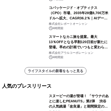
コパッケージド・オプティクス
（CPO）市場、2035年28億8,700万米
ドルへ拡大、CAGR36.2％｜AIデータ
センター・高速光通信需要が成長を加
株式会社レポートオーシャン
速
4時間前
スマートなカニ旅を提案。最大
13％OFFとなる早割120日前が新たに
登場。早めの計画でいつもと変わらぬ
大人の冬旅を。ー夕日ヶ浦温泉「佳松
株式会社アウルコーポレーション
苑 別邸ふうか」ー
4時間前
ライフスタイルの新着をもっと見る
人気のプレスリリース
スヌーピーの湯が登場！ 「サウナのあ
とに楽しむPEANUTS」第2弾 渋谷
の人気銭湯「改良湯」と期間限定のコ
1