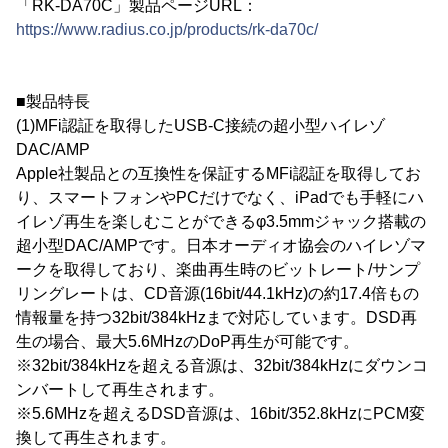
「RK-DA70C」製品ページURL：
https://www.radius.co.jp/products/rk-da70c/
■製品特長
(1)MFi認証を取得したUSB-C接続の超小型ハイレゾ
DAC/AMP
Apple社製品との互換性を保証するMFi認証を取得してお
り、スマートフォンやPCだけでなく、iPadでも手軽にハ
イレゾ再生を楽しむことができるφ3.5mmジャック搭載の
超小型DAC/AMPです。日本オーディオ協会のハイレゾマ
ークを取得しており、楽曲再生時のビットレート/サンプ
リングレートは、CD音源(16bit/44.1kHz)の約17.4倍もの
情報量を持つ32bit/384kHzまで対応しています。DSD再
生の場合、最大5.6MHzのDoP再生が可能です。
※32bit/384kHzを超える音源は、32bit/384kHzにダウンコ
ンバートして再生されます。
※5.6MHzを超えるDSD音源は、16bit/352.8kHzにPCM変
換して再生されます。