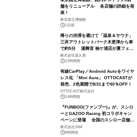
舗をリニューアル 各店舗の詳細を発
表！
1
東京国立博物館
1日前
帰りの渋滞を避けて「温泉＆サウナ」
三井アウトレットパーク木更津から車
で約5分 湯舞音 袖ケ浦店が夏フェア
2
メニューを提供
株式会社楽久屋
12時間前
有線CarPlay／Android Autoをワイヤ
レス化 「Mini Aura」 OTTOCASTが
発売、2色展開で8/31まで40％OFF！
3
OTTOCAST株式会社
14時間前
『FUNBOO(ファンブー)』が、スシロ
ーとGAZOO Racing 初コラボキャン
ペーンに登場 全国のスシロー店舗で
4
GR 4車種の FUNBOO(ミニカー)付き
株式会社JAM
メニューが展開されます
6時間前