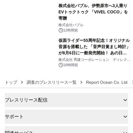
株式会社バブル、伊勢原市へ3人乗り
EVトゥクトゥク 「VIVEL COCO」を
寄贈
5
株式会社バブル
12時間前
仮面ライダー55周年記念！オリジナル
音源を搭載した 「音声目覚まし時計」
が8月6日に一般発売開始！ あの日の
6
大興奮が今甦る
株式会社 秀建コーポレーション ディレクト
アートギャラリー
16時間前
トップ
調査のプレスリリース一覧
Report Ocean Co. Ltd.
プレスリリース配信
サポート