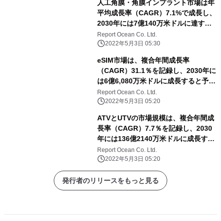
人工角膜・角膜インプラント市場は年
平均成長率（CAGR）7.1%で成長し、
2030年には7億140万米ドルに達する
と予測される
Report Ocean Co. Ltd.
2022年5月3日 05:30
eSIM市場は、複合年間成長率
（CAGR）31.1％を記録し、2030年に
は6億6,080万米ドルに成長すると予測
される
Report Ocean Co. Ltd.
2022年5月3日 05:20
ATVとUTVの市場規模は、複合年間成
長率（CAGR）7.7％を記録し、2030
年には136億2140万米ドルに成長する
と予測される
Report Ocean Co. Ltd.
2022年5月3日 05:20
発行者のリリースをもっと見る