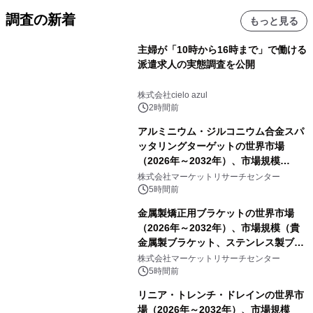
調査の新着
もっと見る
主婦が「10時から16時まで」で働ける
派遣求人の実態調査を公開
株式会社cielo azul
2時間前
アルミニウム・ジルコニウム合金スパ
ッタリングターゲットの世界市場
（2026年～2032年）、市場規模
（0.995、0.999、その他）・分析レポ
株式会社マーケットリサーチセンター
ートを発表
5時間前
金属製矯正用ブラケットの世界市場
（2026年～2032年）、市場規模（貴
金属製ブラケット、ステンレス製ブラ
ケット、純チタン製ブラケット）・分
株式会社マーケットリサーチセンター
析レポートを発表
5時間前
リニア・トレンチ・ドレインの世界市
場（2026年～2032年）、市場規模