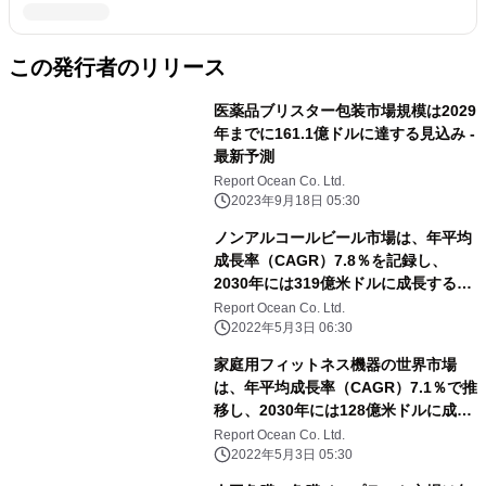
この発行者のリリース
医薬品ブリスター包装市場規模は2029
年までに161.1億ドルに達する見込み -
最新予測
Report Ocean Co. Ltd.
2023年9月18日 05:30
ノンアルコールビール市場は、年平均
成長率（CAGR）7.8％を記録し、
2030年には319億米ドルに成長すると
予測される
Report Ocean Co. Ltd.
2022年5月3日 06:30
家庭用フィットネス機器の世界市場
は、年平均成長率（CAGR）7.1％で推
移し、2030年には128億米ドルに成長
すると予測
Report Ocean Co. Ltd.
2022年5月3日 05:30