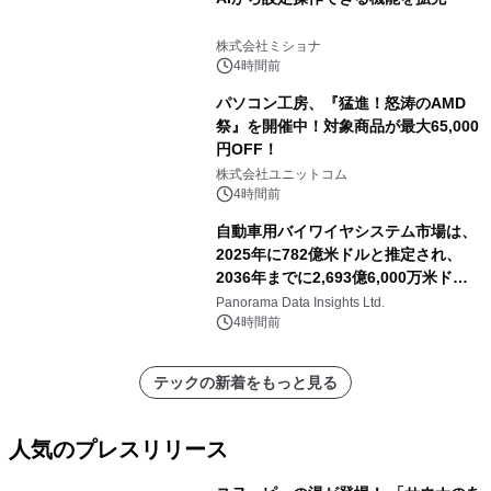
株式会社ミショナ
4時間前
パソコン工房、『猛進！怒涛のAMD
祭』を開催中！対象商品が最大65,000
円OFF！
株式会社ユニットコム
4時間前
自動車用バイワイヤシステム市場は、
2025年に782億米ドルと推定され、
2036年までに2,693億6,000万米ドル
に達すると予測されており、予測期間
Panorama Data Insights Ltd.
（2026年～2036年）
4時間前
テックの新着をもっと見る
人気のプレスリリース