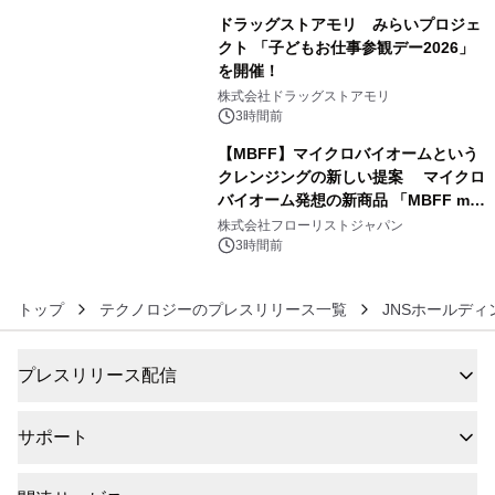
ドラッグストアモリ みらいプロジェ
クト 「子どもお仕事参観デー2026」
を開催！
5
株式会社ドラッグストアモリ
3時間前
【MBFF】マイクロバイオームという
クレンジングの新しい提案 マイクロ
バイオーム発想の新商品 「MBFF mb
6
クレンジングPRO」を2026年8月6日
株式会社フローリストジャパン
発売
3時間前
トップ
テクノロジーのプレスリリース一覧
JNSホールデ
プレスリリース配信
サポート