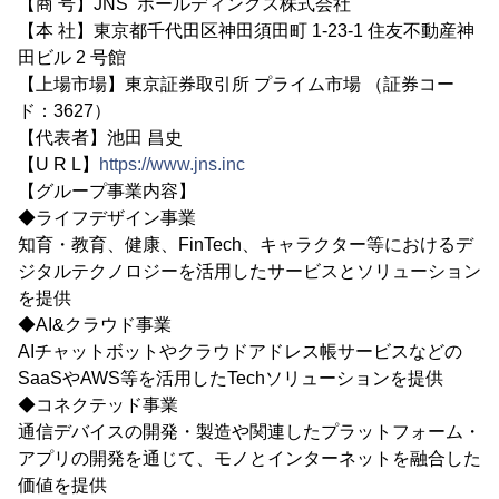
【商 号】JNS ホールディングス株式会社
【本 社】東京都千代田区神田須田町 1-23-1 住友不動産神
田ビル 2 号館
【上場市場】東京証券取引所 プライム市場 （証券コー
ド：3627）
【代表者】池田 昌史
【U R L】
https://www.jns.inc
【グループ事業内容】
◆ライフデザイン事業
知育・教育、健康、FinTech、キャラクター等におけるデ
ジタルテクノロジーを活用したサービスとソリューション
を提供
◆AI&クラウド事業
AIチャットボットやクラウドアドレス帳サービスなどの
SaaSやAWS等を活用したTechソリューションを提供
◆コネクテッド事業
通信デバイスの開発・製造や関連したプラットフォーム・
アプリの開発を通じて、モノとインターネットを融合した
価値を提供