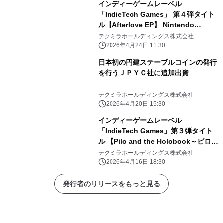
インディーゲームレーベル
「IndieTech Games」 第４弾タイト
ル【Afterlove EP】 Nintendo
Switch/PS5パッケージ版をアジア地
テクミラホールディングス株式会社
域で発売！
2026年4月24日 11:30
日本初の円建ステーブルコインの発行
を行うＪＰＹＣ社に追加出資
テクミラホールディングス株式会社
2026年4月20日 15:30
インディーゲームレーベル
「IndieTech Games」第３弾タイト
ル 【Pilo and the Holobook～ピロと
不思議な百科事典～】 本日より日本・
テクミラホールディングス株式会社
アジア地域で発売
2026年4月16日 18:30
発行者のリリースをもっと見る