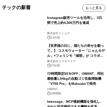
テックの新着
もっと見る
Instagram販売ツールを活用し、3日
間で売上約4,300万円を達成
株式会社ミショナ
13分前
【世界猫の日に、猫たちの幸せを願っ
て。】 コスモウォーター「にゃんモデ
ル」×フェリシモ「猫部」が コラボキ
ャンペーンを実施
株式会社コスモライフ
23分前
72時間限定50％OFF、UWANT、同社
最軽量1.04kgの自動ゴミ収集掃除機
「V700 Pro」をMakuakeで発売
UWANT
1時間前
lmessage、MCP接続機能を強化し、
AIから設定操作できる機能を拡充