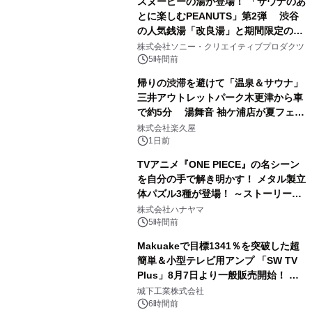
スヌーピーの湯が登場！ 「サウナのあ
とに楽しむPEANUTS」第2弾 渋谷
の人気銭湯「改良湯」と期間限定のコ
1
ラボレーション サウナイキタイコラ
株式会社ソニー・クリエイティブプロダクツ
ボグッズも発売決定！
5時間前
帰りの渋滞を避けて「温泉＆サウナ」
三井アウトレットパーク木更津から車
で約5分 湯舞音 袖ケ浦店が夏フェア
2
メニューを提供
株式会社楽久屋
1日前
TVアニメ『ONE PIECE』の名シーン
を自分の手で解き明かす！ メタル製立
体パズル3種が登場！ ～ストーリーと
3
ギミックが融合した 大人の体験型パズ
株式会社ハナヤマ
ルが8月7日(金)12時より先行予約受付
5時間前
開始～
Makuakeで目標1341％を突破した超
簡単＆小型テレビ用アンプ 「SW TV
Plus」8月7日より一般販売開始！ ケ
4
ーブル1本つなぐだけ、テレビの音が
城下工業株式会社
ぐっと豊かに
6時間前