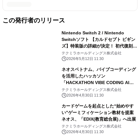
この発行者のリリース
Nintendo Switch 2 / Nintendo
Switchソフト 【カルドセプト ビギン
ズ】特装版の詳細が決定！ 初代復刻版
やカードブックなど豪華特典を同梱
テクミラホールディングス株式会社
2026年5月12日 11:30
ネオスベトナム、バイブコーディング
を活用したハッカソン
「HACKATHON VIBE CODING AI
2026」を開催！
テクミラホールディングス株式会社
2026年4月30日 11:30
カードゲームを起点とした“始めやす
い”ゲーミフィケーション教材を提案
ネオス、「EDIX(教育総合展)」へ出展
テクミラホールディングス株式会社
2026年4月30日 11:30