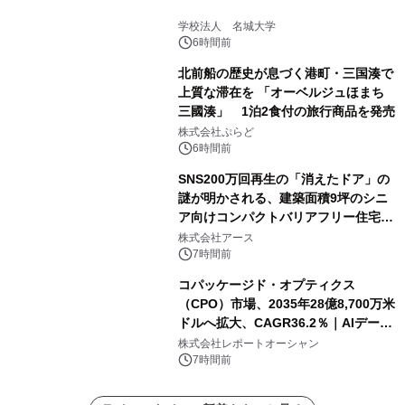
学校法人 名城大学
6時間前
北前船の歴史が息づく港町・三国湊で
上質な滞在を 「オーベルジュほまち
三國湊」 1泊2食付の旅行商品を発売
株式会社ぷらど
6時間前
SNS200万回再生の「消えたドア」の
謎が明かされる、建築面積9坪のシニ
ア向けコンパクトバリアフリー住宅が
誕生
株式会社アース
7時間前
コパッケージド・オプティクス
（CPO）市場、2035年28億8,700万米
ドルへ拡大、CAGR36.2％｜AIデータ
センター・高速光通信需要が成長を加
株式会社レポートオーシャン
速
7時間前