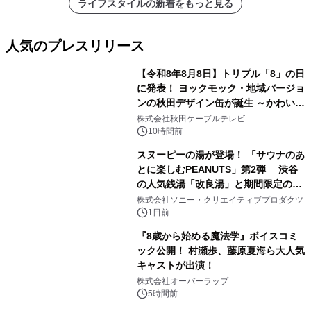
ライフスタイルの新着をもっと見る
人気のプレスリリース
【令和8年8月8日】トリプル「8」の日
に発表！ ヨックモック・地域バージョ
ンの秋田デザイン缶が誕生 ～かわいい
1
秋田犬の子犬と秋田の四季と名所を巡
株式会社秋田ケーブルテレビ
るパッケージ～ 9月1日(火)秋田県内で
10時間前
販売開始
スヌーピーの湯が登場！ 「サウナのあ
とに楽しむPEANUTS」第2弾 渋谷
の人気銭湯「改良湯」と期間限定のコ
2
ラボレーション サウナイキタイコラ
株式会社ソニー・クリエイティブプロダクツ
ボグッズも発売決定！
1日前
『8歳から始める魔法学』ボイスコミ
ック公開！ 村瀬歩、藤原夏海ら大人気
キャストが出演！
3
株式会社オーバーラップ
5時間前