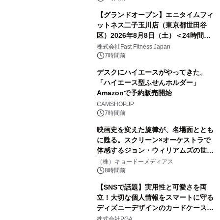
【グランドオープン】エニタイムフィ
ットネス二子玉川店（東京都世田谷
区）2026年8月8日（土）＜24時間年
中無休のフィットネスジム＞
株式会社Fast Fitness Japan
7時間前
デスクにハイエースがやってきた。
「ハイエース型ふせんホルダー」
Amazonで予約販売開始
CAMSHOP.JP
7時間前
映画史を変えた旋律が、名場面ととも
に甦る。スクリーン×オーケストラで
体感するジョン・ウィリアムズの世
界。ジョン・ウィリアムズ：シネマ・
（株）キョードーメディアス
スペクタキュラー・コンサート 開催決
8時間前
定！
【SNSで話題】実用性と可愛さを両
立！大切な個人情報をスマートに守る
ディズニーデザインのカードケースを
株式会社PGAが8月7日発売
株式会社PGA