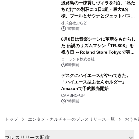
淡路島の一棟貸しヴィラを2泊、"私た
ちだけ"の別荘に 1日1組・最大8名
様、プールとサウナとジェットバス付
4
きで Villa Mon Temps AWAJIの連泊
株式会社ぷらど
素泊りプラン
7時間前
8月8日は音楽シーンに革新をもたらし
た 伝説のリズムマシン「TR-808」を
祝う日 ～Roland Store Tokyoで実機
5
を展示しての 記念キャンペーンを開
ローランド株式会社
催 英国ラジオ「NTS」の 特別プログ
9時間前
ラムや、「TR-808」を愛する伝説的
デスクにハイエースがやってきた。
アーティストを フィーチャーしたアニ
「ハイエース型ふせんホルダー」
メーションを公開～
Amazonで予約販売開始
6
CAMSHOP.JP
7時間前
トップ
エンタメ・カルチャーのプレスリリース一覧
おうち
プレスリリース配信