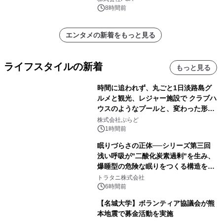
8時間前
エンタメの新着をもっと見る
ライフスタイルの新着
もっと見る
時間に追われず、丸ごと1日淡路島グ
ルメと観光、レジャー施設で クラブハ
ウスのようなプールと、変わった形の
サウナも 「THE BOXY AWAJI」のお
株式会社ぷらど
得な素泊まり連泊プランで
1時間前
眠りづらさの正体──シリーズ第三回
浅い呼吸が"二酸化炭素過剰"を生み、
爆睡型の危険な眠りをつくる構造を解
説
トラタニ株式会社
6時間前
【名城大学】ボランティア協議会が熊
本地震で募金活動を実施