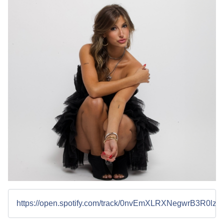
https://open.spotify.com/track/0nvEmXLRXNegwrB3R0lzR