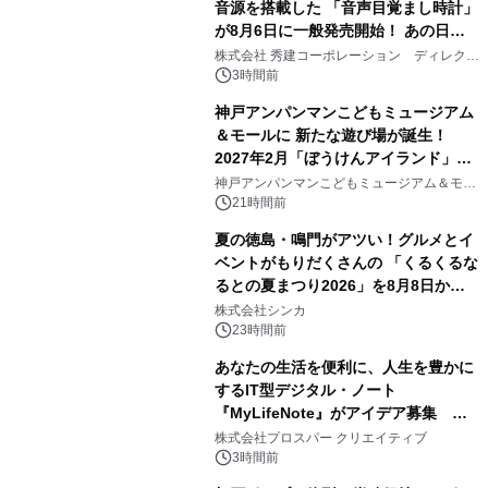
音源を搭載した 「音声目覚まし時計」
が8月6日に一般発売開始！ あの日の
2
大興奮が今甦る
株式会社 秀建コーポレーション ディレクト
アートギャラリー
3時間前
神戸アンパンマンこどもミュージアム
＆モールに 新たな遊び場が誕生！
2027年2月「ぼうけんアイランド」が
3
オープン
神戸アンパンマンこどもミュージアム＆モー
ル
21時間前
夏の徳島・鳴門がアツい！グルメとイ
ベントがもりだくさんの 「くるくるな
るとの夏まつり2026」を8月8日から9
4
日間開催 ～夏限定メニューや大抽選
株式会社シンカ
会、大学芋スティックの振る舞いも～
23時間前
あなたの生活を便利に、人生を豊かに
するIT型デジタル・ノート
『MyLifeNote』がアイデア募集 優
5
秀賞100名に1年間無償試用
株式会社プロスパー クリエイティブ
3時間前