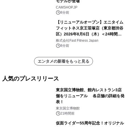
モデルが登場
CAMSHOP.JP
8分前
【リニューアルオープン】エニタイム
フィットネス京王笹塚店（東京都渋谷
区）2026年8月6日（木）＜24時間年
中無休のフィットネスジム＞
株式会社Fast Fitness Japan
8分前
エンタメの新着をもっと見る
人気のプレスリリース
東京国立博物館、館内レストラン3店
舗をリニューアル 各店舗の詳細を発
表！
1
東京国立博物館
21時間前
仮面ライダー55周年記念！オリジナル