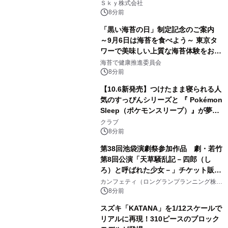
業務実態を分析し労務改善を支援。 藤
Ｓｋｙ株式会社
原竜也メイキング動画公開 「もしAIが
8分前
自分を分析したら、すぐ休めと言われ
「黒い海苔の日」制定記念のご案内
る自信がある」「昨年の夏はカブトム
～9月6日は海苔を食べよう～ 東京タ
シを捕まえたり、虫と戦ったり…」
ワーで美味しい上質な海苔体験をお届
けします！
海苔で健康推進委員会
8分前
【10.6新発売】つけたまま寝られる人
気のすっぴんシリーズと 『 Pokémon
Sleep（ポケモンスリープ）』が夢の
コラボレーション！
クラブ
8分前
第38回池袋演劇祭参加作品 劇・若竹
第8回公演「天草騒乱記－四郎（し
ろ）と呼ばれた少女－」チケット販売
開始
カンフェティ（ロングランプランニング株式
会社）
8分前
スズキ「KATANA」を1/12スケールで
リアルに再現！310ピースのブロック