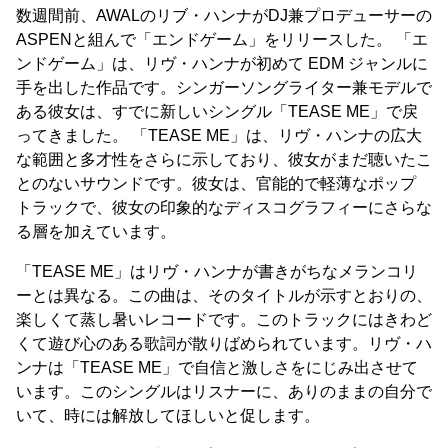
数週間前、AWALのリブ・ハンナがDJ兼プロデューサーの
ASPENと組んで「エンドゲーム」をリリースした。 「エ
ンドゲーム」は、リヴ・ハンナが初めて EDM ジャンルに
手を出した作品です。シンガーソングライター兼モデルで
ある彼女は、すでに新しいシングル「TEASE ME」で戻
ってきました。 「TEASE ME」は、リヴ・ハンナの広大
な範囲と多才性をさらに示しており、彼女がまだ聴いたこ
とのないサウンドです。彼女は、官能的で軽薄なポップ
トラックで、彼女の印象的なディスコグラフィーにさらな
る層を加えています。
「TEASE ME」はリヴ・ハンナが書きがちなメランコリ
ーとは異なる。この曲は、そのタイトルが示すとおりの、
楽しくて蒸し暑いレコードです。このトラックにはきわど
くて遊び心のある歌詞が散りばめられています。リヴ・ハ
ンナは「TEASE ME」で自信と激しさをにじみ出させて
います。このシングルはリスナーに、ありのままの自分で
いて、時には解放してほしいと促します。