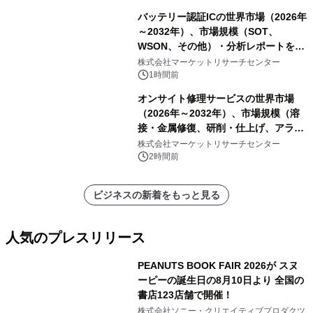
バッテリー認証ICの世界市場（2026年
～2032年）、市場規模（SOT、
WSON、その他）・分析レポートを発
表
株式会社マーケットリサーチセンター
1時間前
オンサイト修理サービスの世界市場
（2026年～2032年）、市場規模（溶
接・金属修復、研削・仕上げ、アライ
メント、その他）・分析レポートを発
株式会社マーケットリサーチセンター
表
2時間前
ビジネスの新着をもっと見る
人気のプレスリリース
PEANUTS BOOK FAIR 2026が スヌ
ーピーの誕生日の8月10日より 全国の
書店123店舗で開催！
1
株式会社ソニー・クリエイティブプロダクツ