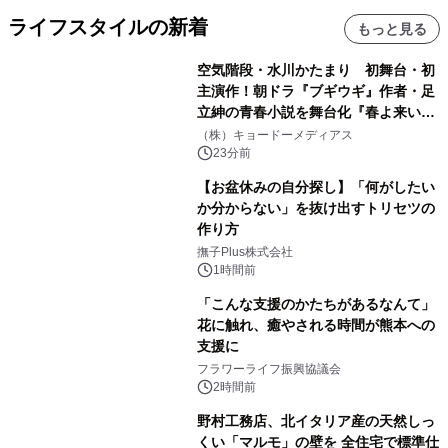
ライフスタイルの新着
もっと見る
空気階段・水川かたまり 初舞台・初
主演作！朝ドラ『ブギウギ』作者・足
立紳の青春小説を舞台化『春よ来い、
マジで来い』キービジュアル解禁！
（株）キョードーメディアス
23分前
【お盆休みの自分探し】「何がしたい
か分からない」を抜け出すトリセツの
作り方
撫子Plus株式会社
1時間前
「こんな支援のかたちがあるなんて」
花に触れ、癒やされる時間が熊本への
支援に
フラワーライフ振興協議会
2時間前
野村工務店、北イタリア産の天然しっ
くい「マルモ」の壁を 全住宅で標準仕