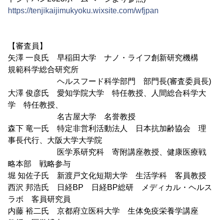
https://tenjikaijimukyoku.wixsite.com/wfjpan
【審査員】
矢澤 一良氏 早稲田大学 ナノ・ライフ創新研究機構
規範科学総合研究所
ヘルスフード科学部門 部門長(審査委員長)
大澤 俊彦氏 愛知学院大学 特任教授、人間総合科学大
学 特任教授、
名古屋大学 名誉教授
森下 竜一氏 特定非営利活動法人 日本抗加齢協会 理
事長代行、大阪大学大学院
医学系研究科 寄附講座教授、健康医療戦
略本部 戦略参与
堀 知佐子氏 新渡戸文化短期大学 生活学科 客員教授
西沢 邦浩氏 日経BP 日経BP総研 メディカル・ヘルス
ラボ 客員研究員
内藤 裕二氏 京都府立医科大学 生体免疫栄養学講座