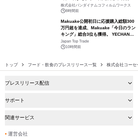
5
像『UNICORN GUNDAM Statue ―
株式会社バンダイナムコフィルムワークス
BEYOND POSSIBILITY ―』を上映！
8時間前
Makuake公開初日に応援購入総額300
万円超を達成、Makuake「今日のラン
キング」総合3位も獲得。 YECHAN音
6
浴シンギングボウル第2弾の大型サイ
Japan Top Trade
ズ（XL・2XL・3XL）を先行販売中
10時間前
トップ
フード・飲食のプレスリリース一覧
株式会社コーセ
プレスリリース配信
サポート
関連サービス
•
運営会社