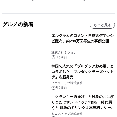
グルメの新着
もっと見る
エルグラムのコメント自動返信でレシ
ピ配布、約298万回再生の事例公開
株式会社ミショナ
3時間前
韓国で人気の「ブルダック炒め麺」と
コラボした「ブルダックチーズハット
グ」を新発売
ミニストップ株式会社
3時間前
「クランキー唐揚げ」と対象のおにぎ
りまたはサンドイッチ1個を一緒に買
うと 対象のドリンク１本無料レシート
クーポンもらえる！※1
ミニストップ株式会社