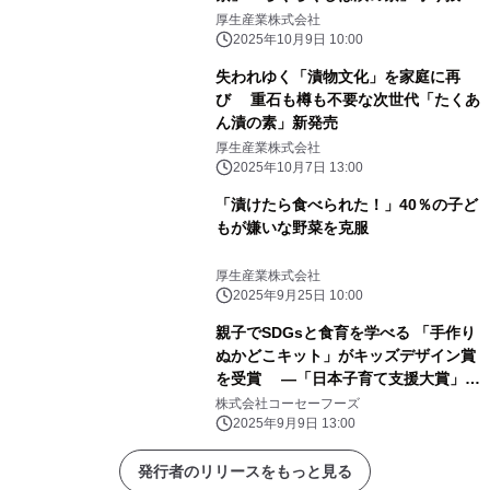
伝統の味
厚生産業株式会社
2025年10月9日 10:00
失われゆく「漬物文化」を家庭に再
び 重石も樽も不要な次世代「たくあ
ん漬の素」新発売
厚生産業株式会社
2025年10月7日 13:00
「漬けたら食べられた！」40％の子ど
もが嫌いな野菜を克服
厚生産業株式会社
2025年9月25日 10:00
親子でSDGsと食育を学べる 「手作り
ぬかどこキット」がキッズデザイン賞
を受賞 ―「日本子育て支援大賞」受
賞に続く快挙―
株式会社コーセーフーズ
2025年9月9日 13:00
発行者のリリースをもっと見る