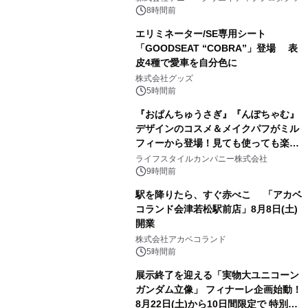
8時間前
エリミネーター/SE専用シート
「GOODSEAT “COBRA”」登場 表
皮4種で愛車を自分色に
2
株式会社グッズ
5時間前
『おぱんちゅうさぎ』『んぽちゃむ』
デザインのコスメ＆メイクパフがミル
フィーから登場！見ても使っても楽し
3
い、ポップでキュートなコレクショ
ライフスタイルカンパニー株式会社
ン。
9時間前
駅を降りたら、すぐ赤べこ 「アカベ
コランド会津若松駅前店」8月8日(土)
開業
4
株式会社アカベコランド
5時間前
展示終了を迎える「実物大ユニコーン
ガンダム立像」 フィナーレ企画始動！
8月22日(土)から10日間限定で 特別映