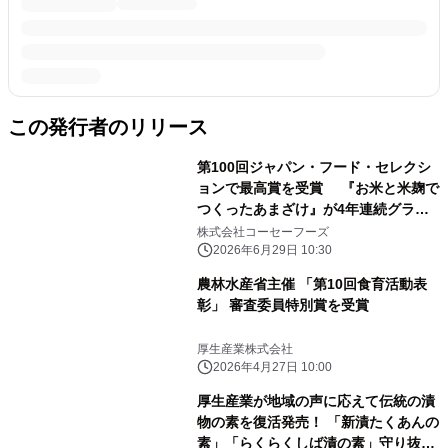
この発行者のリリース
第100回ジャパン・フード・セレクシ
ョンで最高賞を受賞 『お米と米麹で
つくったあまざけ』が4年連続グラン
プリに
株式会社コーセーフーズ
2026年6月29日 10:30
農林水産省主催 「第10回食育活動表
彰」 審査委員特別賞を受賞
厚生産業株式会社
2026年4月27日 10:00
厚生産業が地域の声に応えて伝統の漬
物の素を復活発売！ 「新漬たくあんの
素」「らくらくしば漬の素」守り抜く