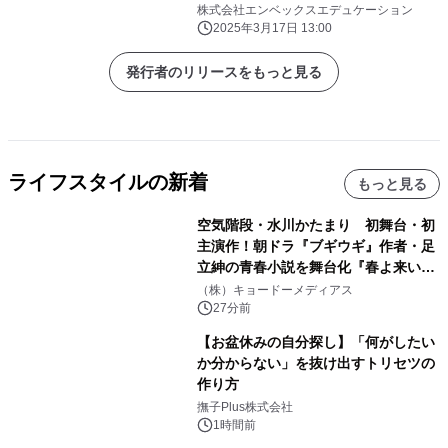
日公開
株式会社エンベックスエデュケーション
2025年3月17日 13:00
発行者のリリースをもっと見る
ライフスタイルの新着
もっと見る
空気階段・水川かたまり 初舞台・初
主演作！朝ドラ『ブギウギ』作者・足
立紳の青春小説を舞台化『春よ来い、
マジで来い』キービジュアル解禁！
（株）キョードーメディアス
27分前
【お盆休みの自分探し】「何がしたい
か分からない」を抜け出すトリセツの
作り方
撫子Plus株式会社
1時間前