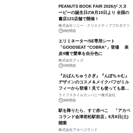
PEANUTS BOOK FAIR 2026が スヌ
ーピーの誕生日の8月10日より 全国の
書店123店舗で開催！
1
株式会社ソニー・クリエイティブプロダクツ
8時間前
エリミネーター/SE専用シート
「GOODSEAT “COBRA”」登場 表
皮4種で愛車を自分色に
2
株式会社グッズ
5時間前
『おぱんちゅうさぎ』『んぽちゃむ』
デザインのコスメ＆メイクパフがミル
フィーから登場！見ても使っても楽し
3
い、ポップでキュートなコレクショ
ライフスタイルカンパニー株式会社
ン。
9時間前
駅を降りたら、すぐ赤べこ 「アカベ
コランド会津若松駅前店」8月8日(土)
開業
4
株式会社アカベコランド