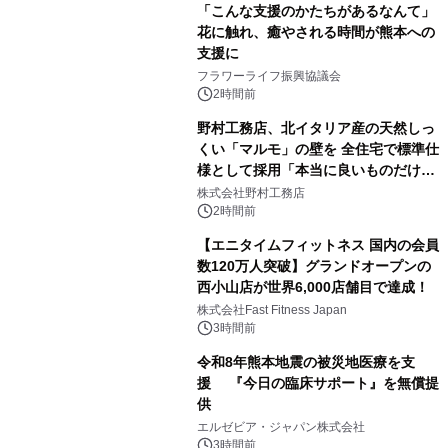
「こんな支援のかたちがあるなんて」
花に触れ、癒やされる時間が熊本への
支援に
フラワーライフ振興協議会
2時間前
野村工務店、北イタリア産の天然しっ
くい「マルモ」の壁を 全住宅で標準仕
様として採用「本当に良いものだけに
こだわる」
株式会社野村工務店
2時間前
【エニタイムフィットネス 国内の会員
数120万人突破】グランドオープンの
西小山店が世界6,000店舗目で達成！
株式会社Fast Fitness Japan
3時間前
令和8年熊本地震の被災地医療を支
援 『今日の臨床サポート』を無償提
供
エルゼビア・ジャパン株式会社
3時間前