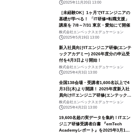
2025年11月20日 13:00
［未経験OK］1ヶ月でITエンジニアの
基礎が学べる！ 「IT研修×転職支援」
講座を 7/8～7/31 東京・愛知にて開催
株式会社エンベックスエデュケーション
2025年5月19日 13:00
新入社員向けITエンジニア研修(エンテ
ックアカデミー) 2026年度分の申込受
付を4月3日より開始！
株式会社エンベックスエデュケーション
2025年4月3日 13:00
全国138会場・受講者1,600名以上で4
月3日(木)より開講！ 2025年度新入社
員向けITエンジニア研修(エンテックア
カデミー)
株式会社エンベックスエデュケーション
2025年4月2日 13:00
19,600名超の実データを集約！ITエン
ジニア研修受講者白書 『emTech
Academyレポート』を2025年3月17