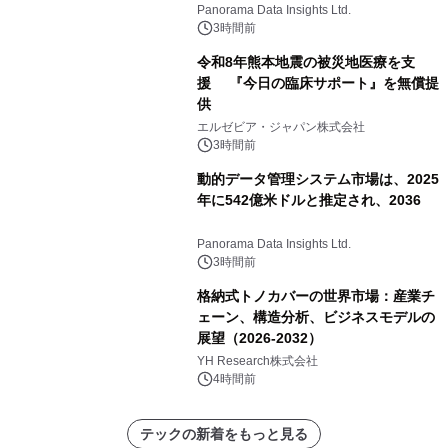
すると予測されており、予測期間
Panorama Data Insights Ltd.
（2026年～2036年）
3時間前
令和8年熊本地震の被災地医療を支
援 『今日の臨床サポート』を無償提
供
エルゼビア・ジャパン株式会社
3時間前
動的データ管理システム市場は、2025
年に542億米ドルと推定され、2036
Panorama Data Insights Ltd.
3時間前
格納式トノカバーの世界市場：産業チ
ェーン、構造分析、ビジネスモデルの
展望（2026-2032）
YH Research株式会社
4時間前
テックの新着をもっと見る