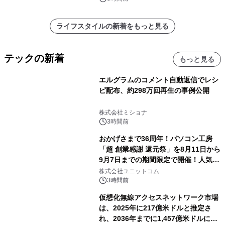
ライフスタイルの新着をもっと見る
テックの新着
もっと見る
エルグラムのコメント自動返信でレシ
ピ配布、約298万回再生の事例公開
株式会社ミショナ
3時間前
おかげさまで36周年！パソコン工房
「超 創業感謝 還元祭」を8月11日から
9月7日までの期間限定で開催！人気の
ゲーミングPCや高性能ノートPCなど
株式会社ユニットコム
対象iiyama PCのご購入で最大3万円分
3時間前
相当を還元
仮想化無線アクセスネットワーク市場
は、2025年に217億米ドルと推定さ
れ、2036年までに1,457億米ドルに達