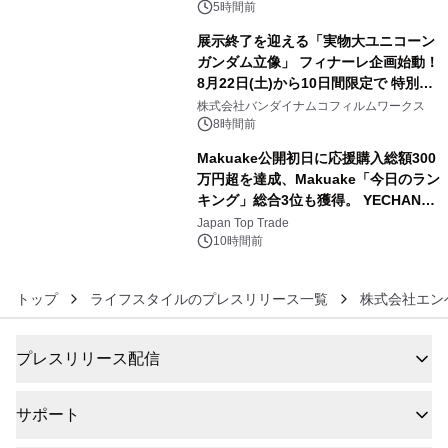
5時間前
展示終了を迎える「実物大ユニコーン
ガンダム立像」 フィナーレ企画始動！
8月22日(土)から10日間限定で 特別映
5
像『UNICORN GUNDAM Statue ―
株式会社バンダイナムコフィルムワークス
BEYOND POSSIBILITY ―』を上映！
8時間前
Makuake公開初日に応援購入総額300
万円超を達成、Makuake「今日のラン
キング」総合3位も獲得。 YECHAN音
6
浴シンギングボウル第2弾の大型サイ
Japan Top Trade
ズ（XL・2XL・3XL）を先行販売中
10時間前
トップ
ライフスタイルのプレスリリース一覧
株式会社エン
プレスリリース配信
サポート