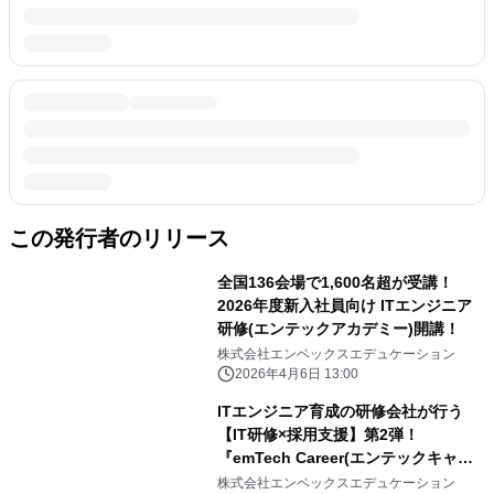
この発行者のリリース
全国136会場で1,600名超が受講！
2026年度新入社員向け ITエンジニア
研修(エンテックアカデミー)開講！
株式会社エンベックスエデュケーション
2026年4月6日 13:00
ITエンジニア育成の研修会社が行う
【IT研修×採用支援】第2弾！
『emTech Career(エンテックキャリ
ア)』
株式会社エンベックスエデュケーション