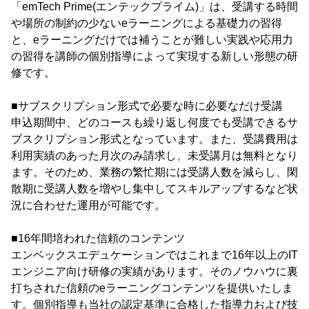
「emTech Prime(エンテックプライム)」は、受講する時間
や場所の制約の少ないeラーニングによる基礎力の習得
と、eラーニングだけでは補うことが難しい実践や応用力
の習得を講師の個別指導によって実現する新しい形態の研
修です。
■サブスクリプション形式で必要な時に必要なだけ受講
申込期間中、どのコースも繰り返し何度でも受講できるサ
ブスクリプション形式となっています。また、受講費用は
利用実績のあった月次のみ請求し、未受講月は無料となり
ます。そのため、業務の繁忙期には受講人数を減らし、閑
散期に受講人数を増やし集中してスキルアップするなど状
況に合わせた運用が可能です。
■16年間培われた信頼のコンテンツ
エンベックスエデュケーションではこれまで16年以上のIT
エンジニア向け研修の実績があります。そのノウハウに裏
打ちされた信頼のeラーニングコンテンツを提供いたしま
す。個別指導も当社の認定基準に合格した指導力および技