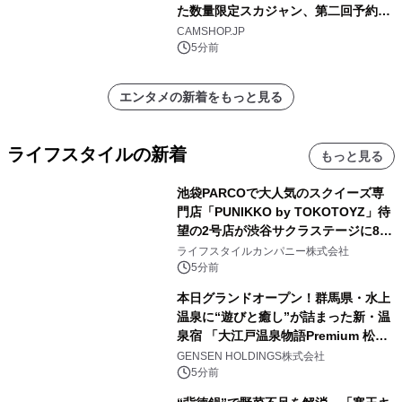
た数量限定スカジャン、第二回予約販
売を開始！
CAMSHOP.JP
5分前
エンタメの新着をもっと見る
ライフスタイルの新着
もっと見る
池袋PARCOで大人気のスクイーズ専
門店「PUNIKKO by TOKOTOYZ」待
望の2号店が渋谷サクラステージに8月
21日オープン！
ライフスタイルカンパニー株式会社
5分前
本日グランドオープン！群馬県・水上
温泉に“遊びと癒し”が詰まった新・温
泉宿 「大江戸温泉物語Premium 松乃
井」が誕生
GENSEN HOLDINGS株式会社
5分前