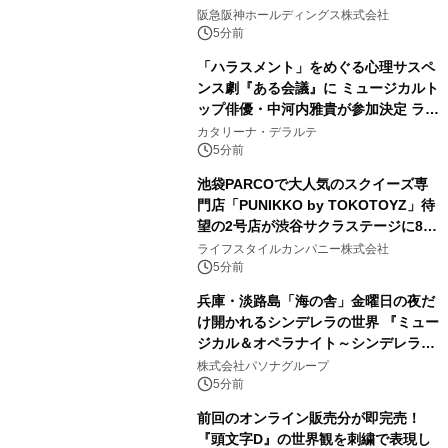
ー』
阪急阪神ホールディングス株式会社
5分前
「ハラスメント」をめぐる心理サスペ
ンス劇『ある会議』に ミュージカルト
ップ俳優・中河内雅貴が参加決定 ラテ
ン・ジャズ界で活躍するSAYAKAが生
カタリーナ・デラルテ
演奏で参加も！
5分前
池袋PARCOで大人気のスクイーズ専
門店「PUNIKKO by TOKOTOYZ」待
望の2号店が渋谷サクラステージに8月
21日オープン！
ライフスタイルカンパニー株式会社
5分前
兵庫・淡路島「海の舎」金曜日の夜だ
け開かれるシンデレラの世界 『ミュー
ジカル＆オペラナイト～シンデレラ
～』 9月4日より開催
株式会社パソナグループ
5分前
前回のオンライン販売分が即完売！
『頭文字D』の世界観を刺繍で表現し