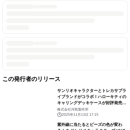
この発行者のリリース
サンリオキャラクターとトレカサプラ
イブランドがコラボ！ハローキティの
キャリングデッキケースが好評発売
中！
株式会社河島製作所
2025年11月13日 17:15
紫外線に当たるとビーズの色が変わ