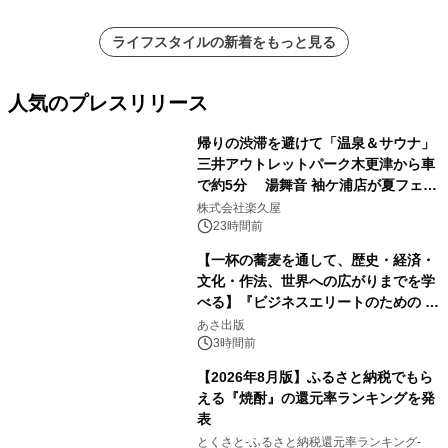
ライフスタイルの新着をもっと見る
人気のプレスリリース
帰りの渋滞を避けて「温泉＆サウナ」
三井アウトレットパーク木更津から車
で約5分 湯舞音 袖ケ浦店が夏フェア
1
メニューを提供
株式会社楽久屋
23時間前
【一杯の蕎麦を通して、歴史・経済・
文化・作法、世界への広がりまでを学
べる】『ビジネスエリートのための 教
2
養としての蕎麦』2026年8月25日
あさ出版
（火）発売
3時間前
【2026年8月版】ふるさと納税でもら
える『焼酎』の還元率ランキングを発
表
3
とくさと-ふるさと納税還元率ランキング-