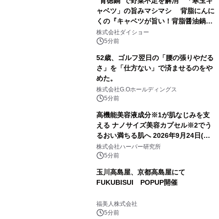
“背徳鍋”で野菜不足を解消 「寒玉キ
ャベツ」の旨みマシマシ 背脂にんに
くの『キャベツが旨い！背脂醤油鍋ス
ープ』発売
株式会社ダイショー
5分前
52歳、ゴルフ翌日の「腰の張りやだる
さ」を「仕方ない」で済ませるのをや
めた。
株式会社G.Oホールディングス
5分前
高機能美容液成分※1が肌なじみを支
える ナノサイズ美容カプセル※2でう
るおい満ちる肌へ 2026年9月24日(木)
よりリニューアル新発売 『ディープモ
株式会社ハーバー研究所
イストセラム』
5分前
玉川高島屋、京都高島屋にて
FUKUBISUI POPUP開催
福美人株式会社
5分前