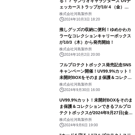
る！？ サンリオキャラクターズ UVチ
ェッカーストラップが10/４（金）に
河島製作所から発売開始！
株式会社河島製作所
2024年10月3日 18:20
推しグッズの収納に便利！ゆめかわカ
ラーなコレクションキャリーボックス
が10/3（木）から発売開始！
株式会社河島製作所
2024年10月2日 20:00
フルプロテクトボックス発売記念SNS
キャンペーン開催！UV99.9%カット！
未開封BOXをそのまま保護＆コレクシ
ョンできるフルプロテクトボックスが
株式会社河島製作所
2024年9月27日(金)から発売開始！
2024年9月30日 16:00
UV99.9%カット！未開封BOXをそのま
ま保護＆コレクションできるフルプロ
テクトボックスが2024年9月27日(金)
発売！
株式会社河島製作所
2024年9月6日 19:00