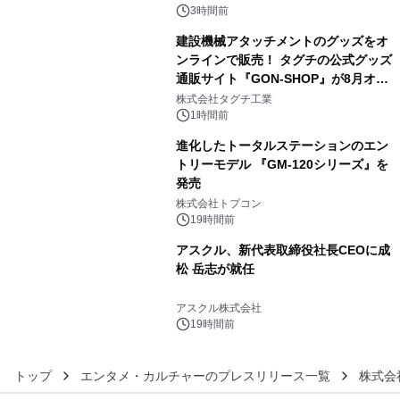
3時間前
建設機械アタッチメントのグッズをオ
ンラインで販売！ タグチの公式グッズ
通販サイト『GON-SHOP』が8月オー
4
プン
株式会社タグチ工業
1時間前
進化したトータルステーションのエン
トリーモデル 『GM-120シリーズ』を
発売
5
株式会社トプコン
19時間前
アスクル、新代表取締役社長CEOに成
松 岳志が就任
6
アスクル株式会社
19時間前
トップ
エンタメ・カルチャーのプレスリリース一覧
株式会