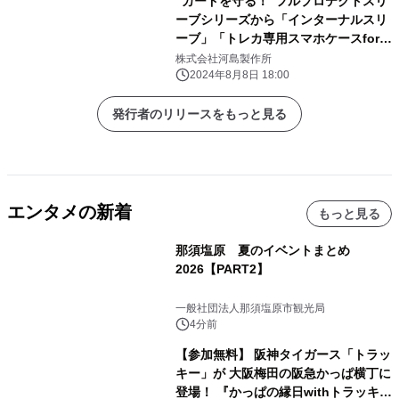
”カードを守る！”フルプロテクトスリ
ーブシリーズから「インターナルスリ
ーブ」「トレカ専用スマホケースfor
iPhone」が2024年8月8日（木）～発
株式会社河島製作所
売開始！
2024年8月8日 18:00
発行者のリリースをもっと見る
エンタメの新着
もっと見る
那須塩原 夏のイベントまとめ
2026【PART2】
一般社団法人那須塩原市観光局
4分前
【参加無料】 阪神タイガース「トラッ
キー」が 大阪梅田の阪急かっぱ横丁に
登場！ 『かっぱの縁日withトラッキ