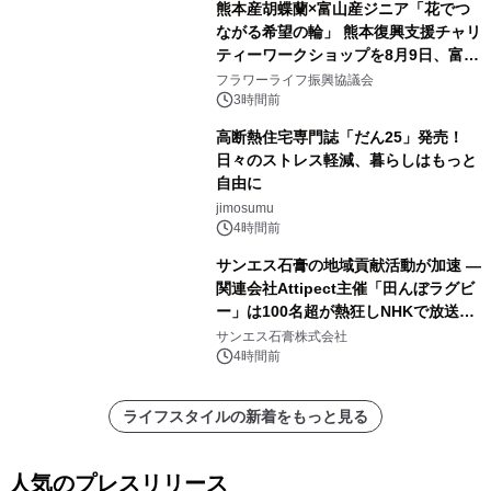
熊本産胡蝶蘭×富山産ジニア「花でつ
ながる希望の輪」 熊本復興支援チャリ
ティーワークショップを8月9日、富
山・射水で開催
フラワーライフ振興協議会
3時間前
高断熱住宅専門誌「だん25」発売！
日々のストレス軽減、暮らしはもっと
自由に
jimosumu
4時間前
サンエス石膏の地域貢献活動が加速 ―
関連会社Attipect主催「田んぼラグビ
ー」は100名超が熱狂しNHKで放送さ
れました。
サンエス石膏株式会社
4時間前
ライフスタイルの新着をもっと見る
人気のプレスリリース