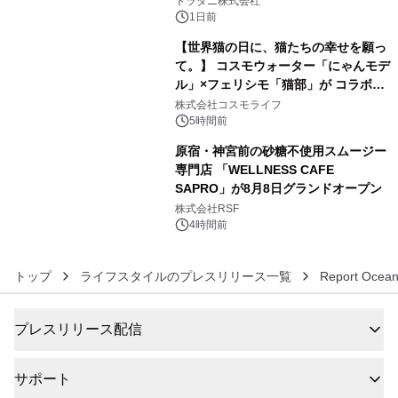
トラタニ株式会社
1日前
【世界猫の日に、猫たちの幸せを願っ
て。】 コスモウォーター「にゃんモデ
ル」×フェリシモ「猫部」が コラボキ
5
ャンペーンを実施
株式会社コスモライフ
5時間前
原宿・神宮前の砂糖不使用スムージー
専門店 「WELLNESS CAFE
SAPRO」が8月8日グランドオープン
6
株式会社RSF
4時間前
トップ
ライフスタイルのプレスリリース一覧
Report Ocean
プレスリリース配信
サポート