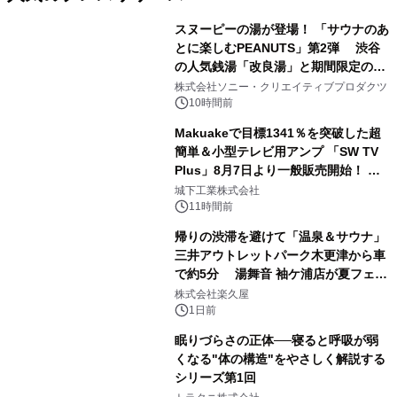
スヌーピーの湯が登場！ 「サウナのあ
とに楽しむPEANUTS」第2弾 渋谷
の人気銭湯「改良湯」と期間限定のコ
1
ラボレーション サウナイキタイコラ
株式会社ソニー・クリエイティブプロダクツ
ボグッズも発売決定！
10時間前
Makuakeで目標1341％を突破した超
簡単＆小型テレビ用アンプ 「SW TV
Plus」8月7日より一般販売開始！ ケ
2
ーブル1本つなぐだけ、テレビの音が
城下工業株式会社
ぐっと豊かに
11時間前
帰りの渋滞を避けて「温泉＆サウナ」
三井アウトレットパーク木更津から車
で約5分 湯舞音 袖ケ浦店が夏フェア
3
メニューを提供
株式会社楽久屋
1日前
眠りづらさの正体──寝ると呼吸が弱
くなる"体の構造"をやさしく解説する
シリーズ第1回
4