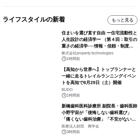
ライフスタイルの新着
もっと見る
住まいを選び直す自由 ー住宅流動性と
人生設計の経済学ー （第４回：取引の
重さの経済学──情報・信頼・制度を
PropTechはどう組み替えるか）｜
株式会社property technologies
PropTech-Lab
1時間前
【高知から世界へ】トップランナーと
一緒に走るトレイルランニングイベン
トを高知で8月29日（土）開催
BUDO
1時間前
新橋歯科医科診療所 副院長・歯科医師
小野宇宙が「後悔しない歯科選び」
「痛くない歯科治療」「不安がない治
療計画」をテーマに専門監修
医療法人財団 興学会
3時間前