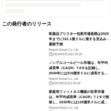
この発行者のリリース
医薬品ブリスター包装市場規模は2029
年までに161.1億ドルに達する見込み -
最新予測
Report Ocean Co. Ltd.
2023年9月18日 05:30
ノンアルコールビール市場は、年平均
成長率（CAGR）7.8％を記録し、
2030年には319億米ドルに成長すると
予測される
Report Ocean Co. Ltd.
2022年5月3日 06:30
家庭用フィットネス機器の世界市場
は、年平均成長率（CAGR）7.1％で推
移し、2030年には128億米ドルに成長
すると予測
Report Ocean Co. Ltd.