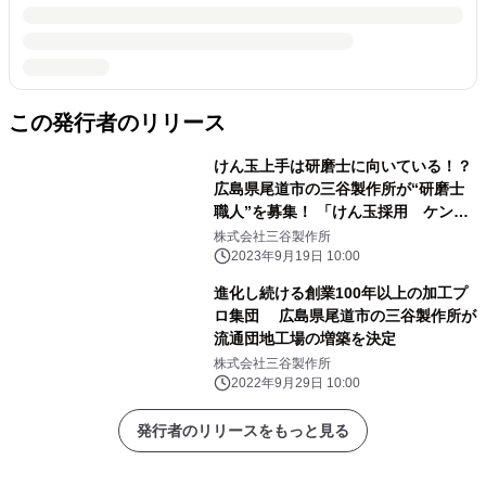
この発行者のリリース
けん玉上手は研磨士に向いている！？
広島県尾道市の三谷製作所が“研磨士
職人”を募集！ 「けん玉採用 ケンダ
マ×ケンマ」9月19日開始
株式会社三谷製作所
2023年9月19日 10:00
進化し続ける創業100年以上の加工プ
ロ集団 広島県尾道市の三谷製作所が
流通団地工場の増築を決定
株式会社三谷製作所
2022年9月29日 10:00
発行者のリリースをもっと見る