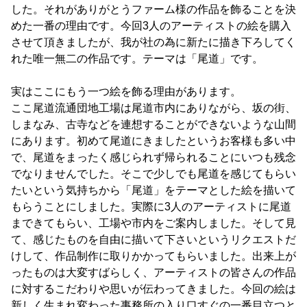
した。それがありがとうファーム様の作品を飾ることを決
めた一番の理由です。今回3人のアーティストの絵を購入
させて頂きましたが、我が社の為に新たに描き下ろしてく
れた唯一無二の作品です。テーマは「尾道」です。
実はここにもう一つ絵を飾る理由があります。
ここ尾道流通団地工場は尾道市内にありながら、坂の街、
しまなみ、古寺などを連想することができないような山間
にあります。初めて尾道にきましたというお客様も多い中
で、尾道をまったく感じられず帰られることにいつも残念
でなりませんでした。そこで少しでも尾道を感じてもらい
たいという気持ちから「尾道」をテーマとした絵を描いて
もらうことにしました。実際に3人のアーティストに尾道
まできてもらい、工場や市内をご案内しました。そして見
て、感じたものを自由に描いて下さいというリクエストだ
けして、作品制作に取りかかってもらいました。出来上が
ったものは大変すばらしく、アーティストの皆さんの作品
に対するこだわりや思いが伝わってきました。今回の絵は
新しく生まれ変わった事務所の入り口すぐの一番目立つと