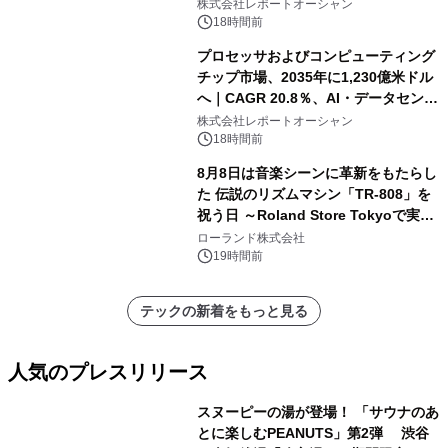
株式会社レポートオーシャン
18時間前
プロセッサおよびコンピューティング
チップ市場、2035年に1,230億米ドル
へ｜CAGR 20.8％、AI・データセンタ
ー需要が成長を牽引
株式会社レポートオーシャン
18時間前
8月8日は音楽シーンに革新をもたらし
た 伝説のリズムマシン「TR-808」を
祝う日 ～Roland Store Tokyoで実機
を展示しての 記念キャンペーンを開
ローランド株式会社
催 英国ラジオ「NTS」の 特別プログ
19時間前
ラムや、「TR-808」を愛する伝説的
アーティストを フィーチャーしたアニ
テックの新着をもっと見る
メーションを公開～
人気のプレスリリース
スヌーピーの湯が登場！ 「サウナのあ
とに楽しむPEANUTS」第2弾 渋谷