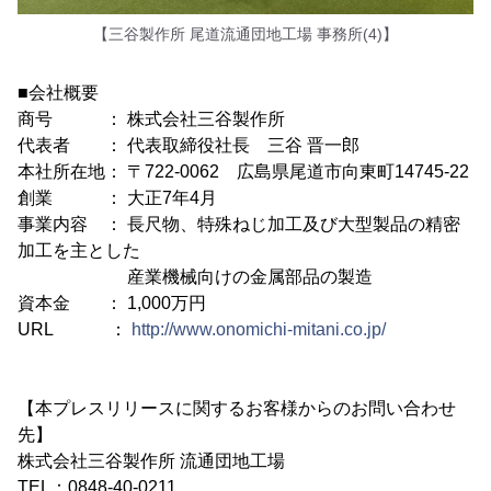
【三谷製作所 尾道流通団地工場 事務所(4)】
■会社概要
商号 ： 株式会社三谷製作所
代表者 ： 代表取締役社長 三谷 晋一郎
本社所在地： 〒722-0062 広島県尾道市向東町14745-22
創業 ： 大正7年4月
事業内容 ： 長尺物、特殊ねじ加工及び大型製品の精密
加工を主とした
産業機械向けの金属部品の製造
資本金 ： 1,000万円
URL ：
http://www.onomichi-mitani.co.jp/
【本プレスリリースに関するお客様からのお問い合わせ
先】
株式会社三谷製作所 流通団地工場
TEL：0848-40-0211