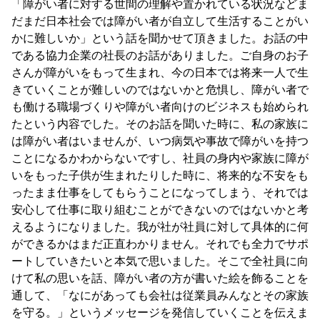
「障がい者に対する世間の理解や置かれている状況などま
だまだ日本社会では障がい者が自立して生活することがい
かに難しいか」という話を聞かせて頂きました。お話の中
である協力企業の社長のお話がありました。ご自身のお子
さんが障がいをもって生まれ、今の日本では将来一人で生
きていくことが難しいのではないかと危惧し、障がい者で
も働ける職場づくりや障がい者向けのビジネスも始められ
たという内容でした。そのお話を聞いた時に、私の家族に
は障がい者はいませんが、いつ病気や事故で障がいを持つ
ことになるかわからないですし、社員の身内や家族に障が
いをもった子供が生まれたりした時に、将来的な不安をも
ったまま仕事をしてもらうことになってしまう、それでは
安心して仕事に取り組むことができないのではないかと考
えるようになりました。我が社が社員に対して具体的に何
ができるかはまだ正直わかりません。それでも全力でサポ
ートしていきたいと本気で思いました。そこで全社員に向
けて私の思いを話、障がい者の方が書いた絵を飾ることを
通して、「なにがあっても会社は従業員みんなとその家族
を守る。」というメッセージを発信していくことを伝えま