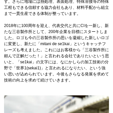
す。さらに地場には熱処理、表面処理、特殊溶接等の特殊
工程もできる信頼する協力会社もあり、材料手配から組立
まで一貫生産できる体制が整っています。
2018年に100周年を迎え、代表交代と共にCIを一新し、新
たな三谷製作所として、200年企業を目標にスタートしま
した。ロゴも今の三谷製作所の思いを凝縮した新しいロゴ
に変更し、新たに「mitani de se1kai」というキャッチフ
レーズも考えました。これにはお客様から「三谷製作所に
頼んで正解だった！」と言われる会社でありたいという思
いと、「se1kai」の文字には、なにかしらの加工技術の分
野で「世界1(sekai1)」と言われるになりたい、という強
い思いが込められています。今後もさらなる発展を求めて
技術の向上を求めて続けていきます。