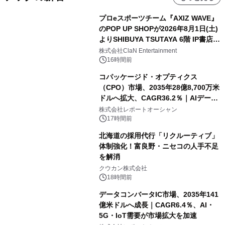
プロeスポーツチーム『AXIZ WAVE』
のPOP UP SHOPが2026年8月1日(土)
よりSHIBUYA TSUTAYA 6階 IP書店で
開催決定！！
株式会社ClaN Entertainment
16時間前
コパッケージド・オプティクス
（CPO）市場、2035年28億8,700万米
ドルへ拡大、CAGR36.2％｜AIデータ
センター・高速光通信需要が成長を加
株式会社レポートオーシャン
速
17時間前
北海道の採用代行「リクルーティブ」
体制強化！富良野・ニセコの人手不足
を解消
クウカン株式会社
18時間前
データコンバータIC市場、2035年141
億米ドルへ成長｜CAGR6.4％、AI・
5G・IoT需要が市場拡大を加速