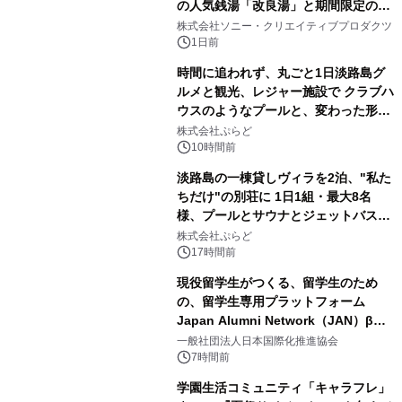
の人気銭湯「改良湯」と期間限定のコ
1
ラボレーション サウナイキタイコラ
株式会社ソニー・クリエイティブプロダクツ
ボグッズも発売決定！
1日前
時間に追われず、丸ごと1日淡路島グ
ルメと観光、レジャー施設で クラブハ
ウスのようなプールと、変わった形の
2
サウナも 「THE BOXY AWAJI」のお
株式会社ぷらど
得な素泊まり連泊プランで
10時間前
淡路島の一棟貸しヴィラを2泊、"私た
ちだけ"の別荘に 1日1組・最大8名
様、プールとサウナとジェットバス付
3
きで Villa Mon Temps AWAJIの連泊
株式会社ぷらど
素泊りプラン
17時間前
現役留学生がつくる、留学生のため
の、留学生専用プラットフォーム
Japan Alumni Network（JAN）β版
4
をリリース
一般社団法人日本国際化推進協会
7時間前
学園生活コミュニティ「キャラフレ」