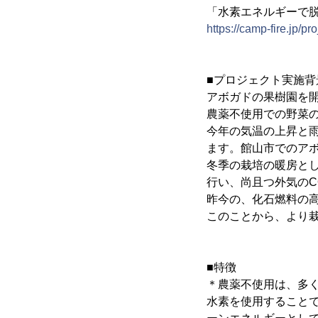
「水素エネルギーで
https://camp-fire.jp/p
■プロジェクト実施背
アボガドの果樹園を開
農薬不使用での野菜
今年の気温の上昇と
ます。館山市でのア
冬季の栽培の暖房と
行い、尚且つ外気のC
昨今の、化石燃料の
このことから、より
■特徴
＊農薬不使用は、多
水素を使用することで