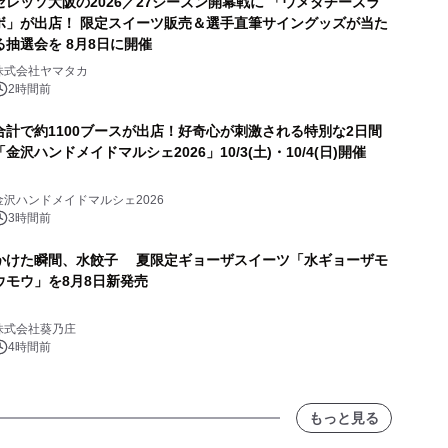
セレッソ大阪の2026／27シーズン開幕戦に 「ウメダチーズラ
ボ」が出店！ 限定スイーツ販売＆選手直筆サイングッズが当た
る抽選会を 8月8日に開催
株式会社ヤマタカ
2時間前
合計で約1100ブースが出店！好奇心が刺激される特別な2日間
「金沢ハンドメイドマルシェ2026」10/3(土)・10/4(日)開催
金沢ハンドメイドマルシェ2026
3時間前
かけた瞬間、水餃子 夏限定ギョーザスイーツ「水ギョーザモ
ウモウ」を8月8日新発売
株式会社葵乃庄
4時間前
もっと見る