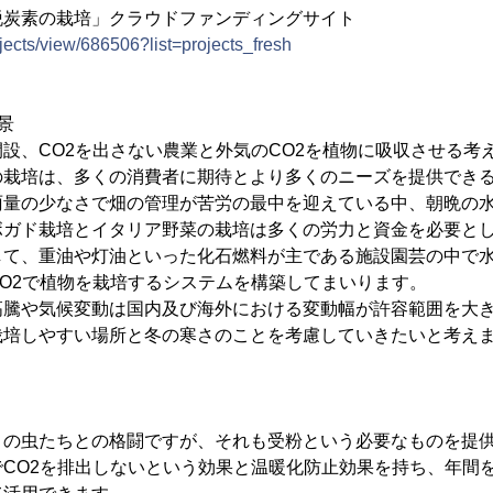
脱炭素の栽培」クラウドファンディングサイト
rojects/view/686506?list=projects_fresh
景
設、CO2を出さない農業と外気のCO2を植物に吸収させる考
の栽培は、多くの消費者に期待とより多くのニーズを提供でき
雨量の少なさで畑の管理が苦労の最中を迎えている中、朝晩の
ボガド栽培とイタリア野菜の栽培は多くの労力と資金を必要と
して、重油や灯油といった化石燃料が主である施設園芸の中で
O2で植物を栽培するシステムを構築してまいります。
高騰や気候変動は国内及び海外における変動幅が許容範囲を大
栽培しやすい場所と冬の寒さのことを考慮していきたいと考え
くの虫たちとの格闘ですが、それも受粉という必要なものを提
CO2を排出しないという効果と温暖化防止効果を持ち、年間