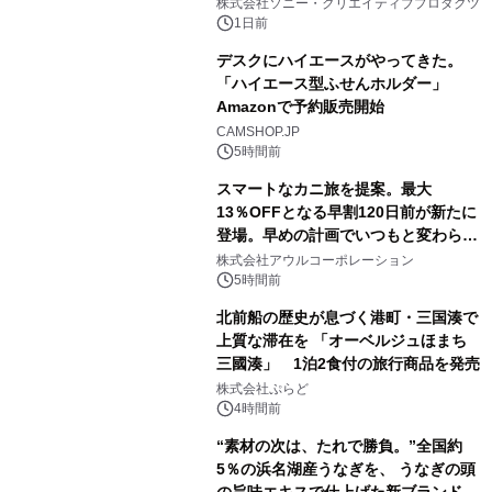
ラボレーション サウナイキタイコラ
株式会社ソニー・クリエイティブプロダクツ
ボグッズも発売決定！
1日前
デスクにハイエースがやってきた。
「ハイエース型ふせんホルダー」
Amazonで予約販売開始
3
CAMSHOP.JP
5時間前
スマートなカニ旅を提案。最大
13％OFFとなる早割120日前が新たに
登場。早めの計画でいつもと変わらぬ
4
大人の冬旅を。ー夕日ヶ浦温泉「佳松
株式会社アウルコーポレーション
苑 別邸ふうか」ー
5時間前
北前船の歴史が息づく港町・三国湊で
上質な滞在を 「オーベルジュほまち
三國湊」 1泊2食付の旅行商品を発売
5
株式会社ぷらど
4時間前
“素材の次は、たれで勝負。”全国約
5％の浜名湖産うなぎを、 うなぎの頭