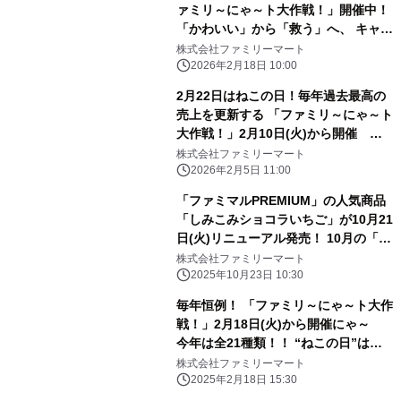
ァミリ～にゃ～ト大作戦！」開催中！
「かわいい」から「救う」へ、 キャン
ペーン商品の売上の一部が地域猫活動
株式会社ファミリーマート
の支援に！ 「ねこの日」消費動向の調
2026年2月18日 10:00
査結果を公開！
2月22日はねこの日！毎年過去最高の
売上を更新する 「ファミリ～にゃ～ト
大作戦！」2月10日(火)から開催
「mofusand」と初コラボの「ニャン
株式会社ファミリーマート
者めし鋼」や 肉球の形をしたスイーツ
2026年2月5日 11:00
など17種類が登場！
「ファミマルPREMIUM」の人気商品
「しみこみショコラいちご」が10月21
日(火)リニューアル発売！ 10月の「フ
ァミマルPREMIUM」新商品＆リニュ
株式会社ファミリーマート
ーアル商品の 売上ランキングも発表！
2025年10月23日 10:30
毎年恒例！ 「ファミリ～にゃ～ト大作
戦！」2月18日(火)から開催にゃ～
今年は全21種類！！ “ねこの日”はフ
ァミマがねこだらけに！
株式会社ファミリーマート
2025年2月18日 15:30