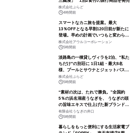
三國湊」 1泊2食付の旅行商品を発売
株式会社ぷらど
4時間前
スマートなカニ旅を提案。最大
13％OFFとなる早割120日前が新たに
登場。早めの計画でいつもと変わらぬ
大人の冬旅を。ー夕日ヶ浦温泉「佳松
株式会社アウルコーポレーション
苑 別邸ふうか」ー
5時間前
淡路島の一棟貸しヴィラを2泊、"私た
ちだけ"の別荘に 1日1組・最大8名
様、プールとサウナとジェットバス付
きで Villa Mon Temps AWAJIの連泊
株式会社ぷらど
素泊りプラン
5時間前
“素材の次は、たれで勝負。”全国約
5％の浜名湖産うなぎを、 うなぎの頭
の旨味エキスで仕上げた新ブランド
「井口の誉」誕生
有限会社うなぎの井口
5時間前
暮らしをもっと便利にする生活家電ブ