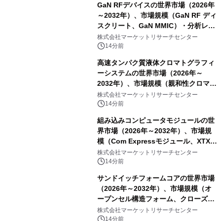
GaN RFデバイスの世界市場（2026年
～2032年）、市場規模（GaN RF ディ
スクリート、GaN MMIC）・分析レポ
ートを発表
株式会社マーケットリサーチセンター
14分前
高速タンパク質液体クロマトグラフィ
ーシステムの世界市場（2026年～
2032年）、市場規模（親和性クロマト
グラフィー、イオン交換クロマトグラ
株式会社マーケットリサーチセンター
フィー、疎水性相互作用クロマトグラ
14分前
フィー、サイズ排除クロマトグラフィ
組み込みコンピュータモジュールの世
ー、その他）・分析レポートを発表
界市場（2026年～2032年）、市場規
模（Com Expressモジュール、XTXモ
ジュール、ETXモジュール、Qeven
株式会社マーケットリサーチセンター
(Q7) モジュール、その他）・分析レポ
14分前
ートを発表
サンドイッチフォームコアの世界市場
（2026年～2032年）、市場規模（オ
ープンセル構造フォーム、クローズド
セル構造フォーム）・分析レポートを
株式会社マーケットリサーチセンター
発表
14分前