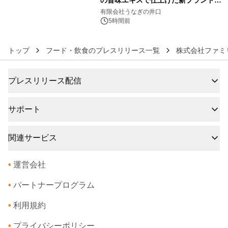
の旨味エキスで仕上げた新ブランド
6
「井口の誉」誕生
有限会社うなぎの井口
5時間前
トップ
フード・飲食のプレスリリース一覧
株式会社ファミ
プレスリリース配信
サポート
関連サービス
•
運営会社
•
パートナープログラム
•
利用規約
•
プライバシーポリシー