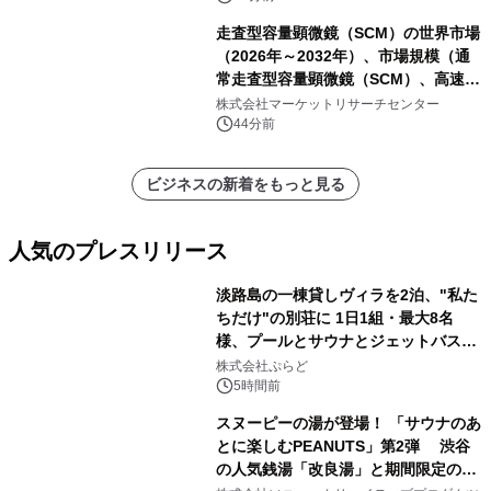
走査型容量顕微鏡（SCM）の世界市場
（2026年～2032年）、市場規模（通
常走査型容量顕微鏡（SCM）、高速走
査型容量顕微鏡（SCM））・分析レポ
株式会社マーケットリサーチセンター
ートを発表
44分前
ビジネスの新着をもっと見る
人気のプレスリリース
淡路島の一棟貸しヴィラを2泊、"私た
ちだけ"の別荘に 1日1組・最大8名
様、プールとサウナとジェットバス付
1
きで Villa Mon Temps AWAJIの連泊
株式会社ぷらど
素泊りプラン
5時間前
スヌーピーの湯が登場！ 「サウナのあ
とに楽しむPEANUTS」第2弾 渋谷
の人気銭湯「改良湯」と期間限定のコ
2