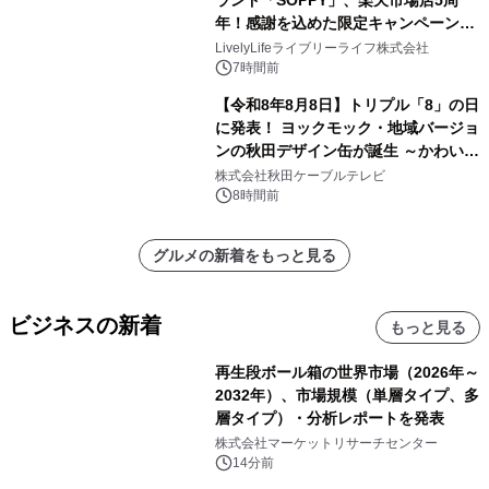
ランド「SOPPY」、楽天市場店5周
年！感謝を込めた限定キャンペーンを
8月10日より開催
LivelyLifeライブリーライフ株式会社
7時間前
【令和8年8月8日】トリプル「8」の日
に発表！ ヨックモック・地域バージョ
ンの秋田デザイン缶が誕生 ～かわいい
秋田犬の子犬と秋田の四季と名所を巡
株式会社秋田ケーブルテレビ
るパッケージ～ 9月1日(火)秋田県内で
8時間前
販売開始
グルメの新着をもっと見る
ビジネスの新着
もっと見る
再生段ボール箱の世界市場（2026年～
2032年）、市場規模（単層タイプ、多
層タイプ）・分析レポートを発表
株式会社マーケットリサーチセンター
14分前