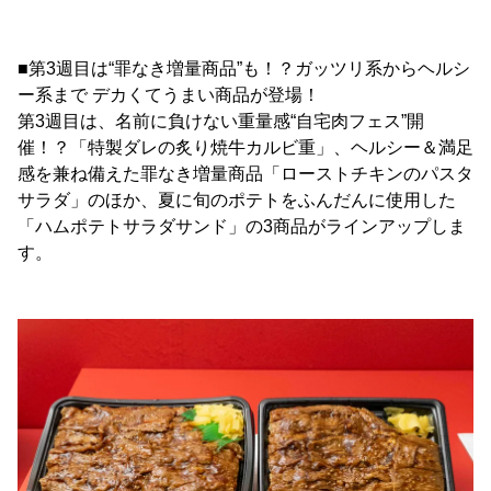
■第3週目は“罪なき増量商品”も！？ガッツリ系からヘルシ
ー系まで デカくてうまい商品が登場！
第3週目は、名前に負けない重量感“自宅肉フェス”開
催！？「特製ダレの炙り焼牛カルビ重」、ヘルシー＆満足
感を兼ね備えた罪なき増量商品「ローストチキンのパスタ
サラダ」のほか、夏に旬のポテトをふんだんに使用した
「ハムポテトサラダサンド」の3商品がラインアップしま
す。