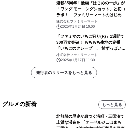
連載35周年！漫画『はじめの一歩』が
「ワンダ モーニングショット」と初コ
ラボ！ 「ファミリーマートのはじめの
一歩缶」を数量限定で発売 森川先生
株式会社ファミリーマート
による、厳選名シーン全12缶が ファ
2025年1月24日 10:00
ミマにリング飲(イン)！ 限定グッズが
「ファミマのいちご狩り(R)」1週間で
当たるキャンペーンも開催
300万食突破！ もちもち生地の定番
「いちごのクレープ」、 甘ずっぱい新
作「いちご果肉入りホイップのメロン
株式会社ファミリーマート
パン」が大好評！
2025年1月17日 11:30
発行者のリリースをもっと見る
グルメの新着
もっと見る
北前船の歴史が息づく港町・三国湊で
上質な滞在を 「オーベルジュほまち