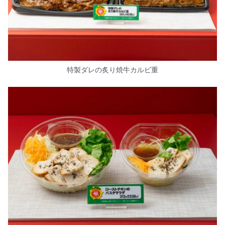
特製ダレの炙り焼牛カルビ重