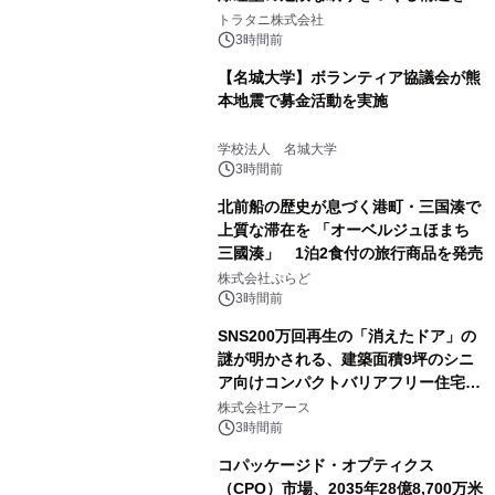
説
トラタニ株式会社
3時間前
【名城大学】ボランティア協議会が熊
本地震で募金活動を実施
学校法人 名城大学
3時間前
北前船の歴史が息づく港町・三国湊で
上質な滞在を 「オーベルジュほまち
三國湊」 1泊2食付の旅行商品を発売
株式会社ぷらど
3時間前
SNS200万回再生の「消えたドア」の
謎が明かされる、建築面積9坪のシニ
ア向けコンパクトバリアフリー住宅が
誕生
株式会社アース
3時間前
コパッケージド・オプティクス
（CPO）市場、2035年28億8,700万米