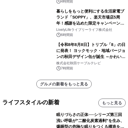
4時間前
暮らしをもっと便利にする生活家電ブ
ランド「SOPPY」、楽天市場店5周
年！感謝を込めた限定キャンペーンを
8月10日より開催
LivelyLifeライブリーライフ株式会社
6時間前
【令和8年8月8日】トリプル「8」の日
に発表！ ヨックモック・地域バージョ
ンの秋田デザイン缶が誕生 ～かわいい
秋田犬の子犬と秋田の四季と名所を巡
株式会社秋田ケーブルテレビ
るパッケージ～ 9月1日(火)秋田県内で
7時間前
販売開始
グルメの新着をもっと見る
ライフスタイルの新着
もっと見る
眠りづらさの正体──シリーズ第三回
浅い呼吸が"二酸化炭素過剰"を生み、
爆睡型の危険な眠りをつくる構造を解