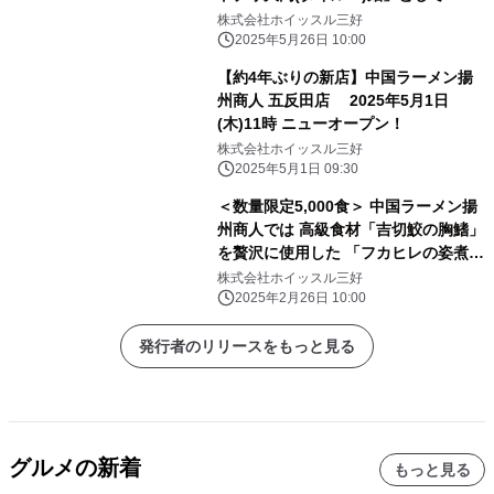
り期間限定販売
株式会社ホイッスル三好
2025年5月26日 10:00
【約4年ぶりの新店】中国ラーメン揚
州商人 五反田店 2025年5月1日
(木)11時 ニューオープン！
株式会社ホイッスル三好
2025年5月1日 09:30
＜数量限定5,000食＞ 中国ラーメン揚
州商人では 高級食材「吉切鮫の胸鰭」
を贅沢に使用した 「フカヒレの姿煮
黄金スープ麺」を3月3日(月)より販売
株式会社ホイッスル三好
開始
2025年2月26日 10:00
発行者のリリースをもっと見る
グルメの新着
もっと見る