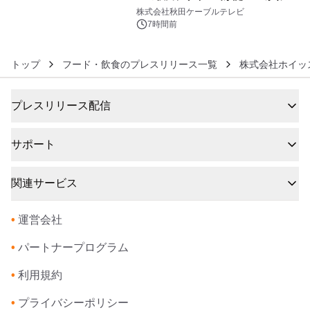
6
秋田犬の子犬と秋田の四季と名所を巡
株式会社秋田ケーブルテレビ
るパッケージ～ 9月1日(火)秋田県内で
7時間前
販売開始
トップ
フード・飲食のプレスリリース一覧
株式会社ホイッ
プレスリリース配信
サポート
関連サービス
•
運営会社
•
パートナープログラム
•
利用規約
•
プライバシーポリシー