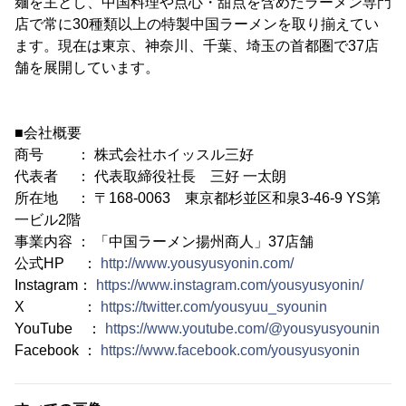
麺を主とし、中国料理や点心・甜点を含めたラーメン専門
店で常に30種類以上の特製中国ラーメンを取り揃えてい
ます。現在は東京、神奈川、千葉、埼玉の首都圏で37店
舗を展開しています。
■会社概要
商号 ： 株式会社ホイッスル三好
代表者 ： 代表取締役社長 三好 一太朗
所在地 ： 〒168-0063 東京都杉並区和泉3-46-9 YS第
一ビル2階
事業内容 ： 「中国ラーメン揚州商人」37店舗
公式HP ：
http://www.yousyusyonin.com/
Instagram：
https://www.instagram.com/yousyusyonin/
X ：
https://twitter.com/yousyuu_syounin
YouTube ：
https://www.youtube.com/@yousyusyounin
Facebook ：
https://www.facebook.com/yousyusyonin