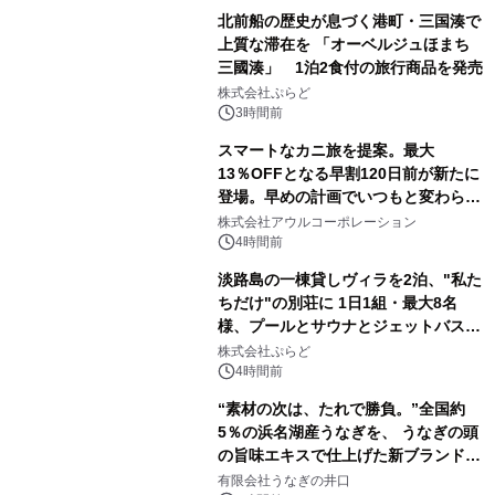
北前船の歴史が息づく港町・三国湊で
上質な滞在を 「オーベルジュほまち
三國湊」 1泊2食付の旅行商品を発売
株式会社ぷらど
3時間前
スマートなカニ旅を提案。最大
13％OFFとなる早割120日前が新たに
登場。早めの計画でいつもと変わらぬ
大人の冬旅を。ー夕日ヶ浦温泉「佳松
株式会社アウルコーポレーション
苑 別邸ふうか」ー
4時間前
淡路島の一棟貸しヴィラを2泊、"私た
ちだけ"の別荘に 1日1組・最大8名
様、プールとサウナとジェットバス付
きで Villa Mon Temps AWAJIの連泊
株式会社ぷらど
素泊りプラン
4時間前
“素材の次は、たれで勝負。”全国約
5％の浜名湖産うなぎを、 うなぎの頭
の旨味エキスで仕上げた新ブランド
「井口の誉」誕生
有限会社うなぎの井口