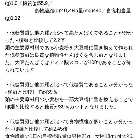
(g)1.0／糖質(g)55.9／
食物繊維(g)2.0／Na量(mg)440／食塩相当量
(g)1.12
・低糖質麺は他の麺と比べて高たんぱくであることが分か
った - 柳麺と比較して2.2倍
麺の主要原材料である小麦粉を大豆粉に置き換えて作られ
た低糖質麺は良質な植物性たんぱくを含む麺となりまし
た。大豆たんぱくはアミノ酸スコアが100であることが知
られています。
・低糖質麺は他の麺と比べて低糖質であることが分かった
- 柳麺と比較して約39％
麺の主要原材料の小麦粉を一部大豆粉に置き換えることで
柳麺と比較すると糖質が39％カットとなりました。
・低糖質麺は他の麺と比べて食物繊維が多いことが分かっ
た - 柳麺と比較して約2.45倍
食物繊維の1日の目標摂取量は男性21g、女性18gですが低