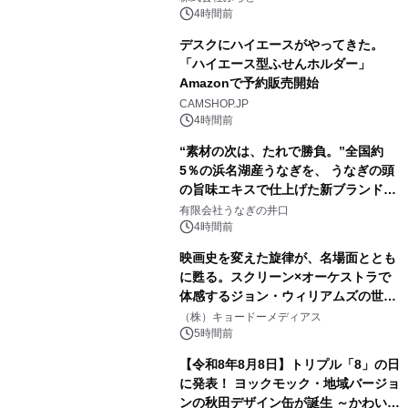
素泊りプラン
4時間前
デスクにハイエースがやってきた。
「ハイエース型ふせんホルダー」
Amazonで予約販売開始
3
CAMSHOP.JP
4時間前
“素材の次は、たれで勝負。”全国約
5％の浜名湖産うなぎを、 うなぎの頭
の旨味エキスで仕上げた新ブランド
4
「井口の誉」誕生
有限会社うなぎの井口
4時間前
映画史を変えた旋律が、名場面ととも
に甦る。スクリーン×オーケストラで
体感するジョン・ウィリアムズの世
5
界。ジョン・ウィリアムズ：シネマ・
（株）キョードーメディアス
スペクタキュラー・コンサート 開催決
5時間前
定！
【令和8年8月8日】トリプル「8」の日
に発表！ ヨックモック・地域バージョ
ンの秋田デザイン缶が誕生 ～かわいい