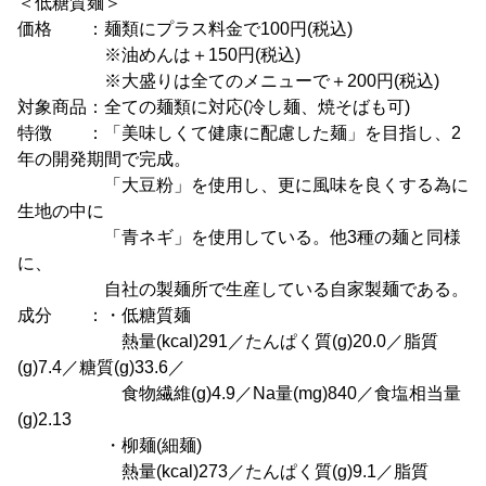
＜低糖質麺＞
価格 ：麺類にプラス料金で100円(税込)
※油めんは＋150円(税込)
※大盛りは全てのメニューで＋200円(税込)
対象商品：全ての麺類に対応(冷し麺、焼そばも可)
特徴 ：「美味しくて健康に配慮した麺」を目指し、2
年の開発期間で完成。
「大豆粉」を使用し、更に風味を良くする為に
生地の中に
「青ネギ」を使用している。他3種の麺と同様
に、
自社の製麺所で生産している自家製麺である。
成分 ：・低糖質麺
熱量(kcal)291／たんぱく質(g)20.0／脂質
(g)7.4／糖質(g)33.6／
食物繊維(g)4.9／Na量(mg)840／食塩相当量
(g)2.13
・柳麺(細麺)
熱量(kcal)273／たんぱく質(g)9.1／脂質