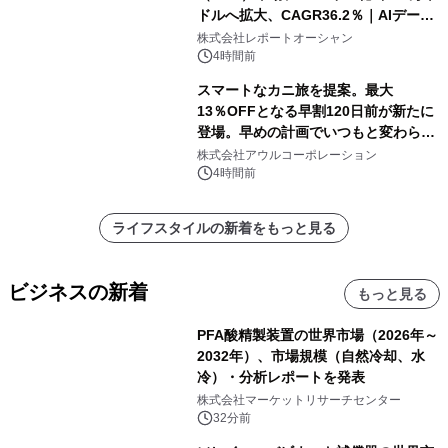
ドルへ拡大、CAGR36.2％｜AIデータ
センター・高速光通信需要が成長を加
株式会社レポートオーシャン
速
4時間前
スマートなカニ旅を提案。最大
13％OFFとなる早割120日前が新たに
登場。早めの計画でいつもと変わらぬ
大人の冬旅を。ー夕日ヶ浦温泉「佳松
株式会社アウルコーポレーション
苑 別邸ふうか」ー
4時間前
ライフスタイルの新着をもっと見る
ビジネスの新着
もっと見る
PFA酸精製装置の世界市場（2026年～
2032年）、市場規模（自然冷却、水
冷）・分析レポートを発表
株式会社マーケットリサーチセンター
32分前