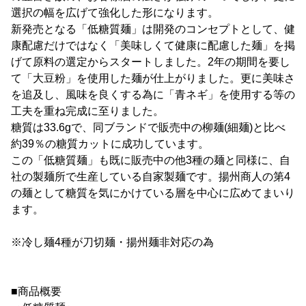
選択の幅を広げて強化した形になります。
新発売となる「低糖質麺」は開発のコンセプトとして、健
康配慮だけではなく「美味しくて健康に配慮した麺」を掲
げて原料の選定からスタートしました。2年の期間を要し
て「大豆粉」を使用した麺が仕上がりました。更に美味さ
を追及し、風味を良くする為に「青ネギ」を使用する等の
工夫を重ね完成に至りました。
糖質は33.6gで、同ブランドで販売中の柳麺(細麺)と比べ
約39％の糖質カットに成功しています。
この「低糖質麺」も既に販売中の他3種の麺と同様に、自
社の製麺所で生産している自家製麺です。揚州商人の第4
の麺として糖質を気にかけている層を中心に広めてまいり
ます。
※冷し麺4種が刀切麺・揚州麺非対応の為
■商品概要