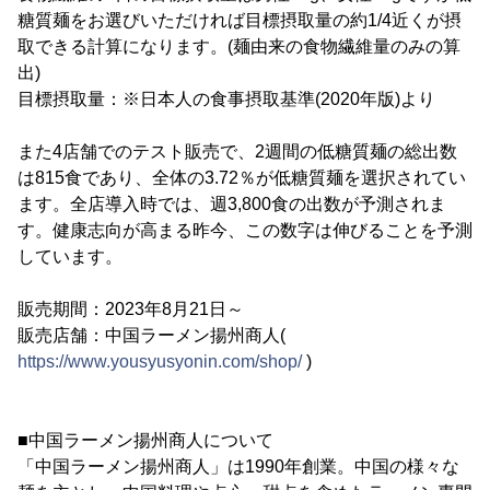
糖質麺をお選びいただければ目標摂取量の約1/4近くが摂
取できる計算になります。(麺由来の食物繊維量のみの算
出)
目標摂取量：※日本人の食事摂取基準(2020年版)より
また4店舗でのテスト販売で、2週間の低糖質麺の総出数
は815食であり、全体の3.72％が低糖質麺を選択されてい
ます。全店導入時では、週3,800食の出数が予測されま
す。健康志向が高まる昨今、この数字は伸びることを予測
しています。
販売期間：2023年8月21日～
販売店舗：中国ラーメン揚州商人(
https://www.yousyusyonin.com/shop/
)
■中国ラーメン揚州商人について
「中国ラーメン揚州商人」は1990年創業。中国の様々な