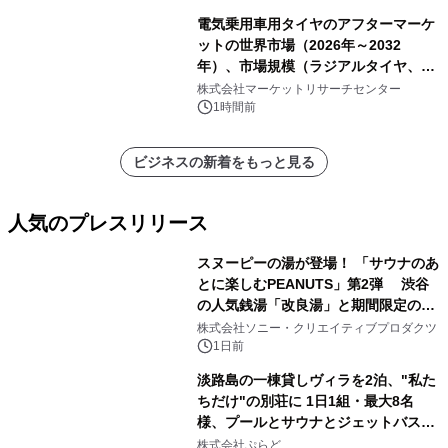
電気乗用車用タイヤのアフターマーケ
ットの世界市場（2026年～2032
年）、市場規模（ラジアルタイヤ、サ
イドウォール補強タイヤ、その他）・
株式会社マーケットリサーチセンター
分析レポートを発表
1時間前
ビジネスの新着をもっと見る
人気のプレスリリース
スヌーピーの湯が登場！ 「サウナのあ
とに楽しむPEANUTS」第2弾 渋谷
の人気銭湯「改良湯」と期間限定のコ
1
ラボレーション サウナイキタイコラ
株式会社ソニー・クリエイティブプロダクツ
ボグッズも発売決定！
1日前
淡路島の一棟貸しヴィラを2泊、"私た
ちだけ"の別荘に 1日1組・最大8名
様、プールとサウナとジェットバス付
2
きで Villa Mon Temps AWAJIの連泊
株式会社ぷらど