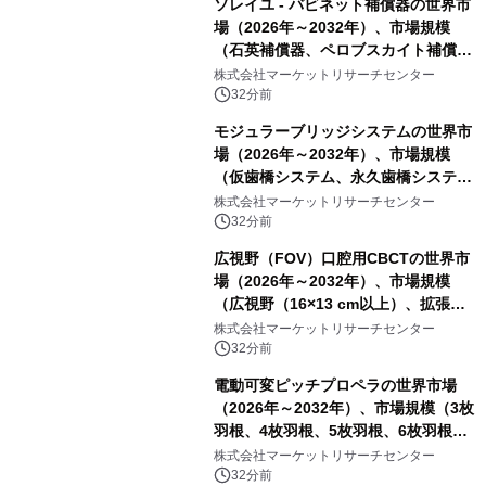
ソレイユ - バビネット補償器の世界市
場（2026年～2032年）、市場規模
（石英補償器、ペロブスカイト補償
器、その他）・分析レポートを発表
株式会社マーケットリサーチセンター
32分前
モジュラーブリッジシステムの世界市
場（2026年～2032年）、市場規模
（仮歯橋システム、永久歯橋システ
ム）・分析レポートを発表
株式会社マーケットリサーチセンター
32分前
広視野（FOV）口腔用CBCTの世界市
場（2026年～2032年）、市場規模
（広視野（16×13 cm以上）、拡張広
視野（18×16 cm以上）、超広視野
株式会社マーケットリサーチセンター
（24×19 cm以上））・分析レポート
32分前
を発表
電動可変ピッチプロペラの世界市場
（2026年～2032年）、市場規模（3枚
羽根、4枚羽根、5枚羽根、6枚羽根、
その他）・分析レポートを発表
株式会社マーケットリサーチセンター
32分前