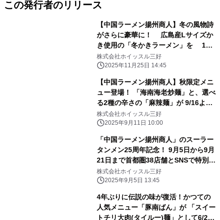
この発行者のリリース
【中国ラーメン揚州商人】冬の風物詩
がさらに豪華に！ 広島産Lサイズか
き使用の「冬かきラーメン」を 12
月1日より期間限定販売開始
株式会社ホイッスル三好
2025年11月25日 14:45
【中国ラーメン揚州商人】秋限定メニ
ュー登場！ 「海南海老炒麺」と、選べ
る2種の辛さの「麻辣麺」が 9/16より
首都圏38店舗で期間限定で販売開始
株式会社ホイッスル三好
2025年9月11日 10:00
「中国ラーメン揚州商人」のスーラー
タンメン25周年記念！ 9月5日から9月
21日まで首都圏38店舗とSNSで特別企
画を実施
株式会社ホイッスル三好
2025年9月5日 13:45
4年ぶりに伝説の味が復活！かつての
人気メニュー「豚南ばん」が 「スイー
トチリ大肉(タイルー)麺」として6/2よ