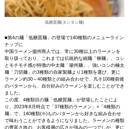
低糖質麺(タンタン麺)
■第4の麺「低糖質麺」の登場で140種類のメニューライン
ナップに
中国ラーメン揚州商人では、常に30種以上のラーメンを
取り扱っており、これまでは伝統的な細麺「柳麺」、コシ
とモチモチ感が特徴の中太麺「揚州麺」、強いコシの極太
麺「刀切麺」の3種類の自家製麺より1種類を選び、更に
ラーメン約30～40種類との組み合わせで、凡そ100種前後
のパターンから、自分好みのラーメンを楽しむことができ
ました。
この度、4種類目の麺「低糖質麺」が登場したことによ
り、2023年8月時点で「37種類のラーメン」×「4種類の
麺」で、140種類(※)ものパターンから好きな組み合わせ
で味わうことができるようになりました。ラーメンの種類
の豊富さ故の、お客様層の広さが強みの一つでしが、更に