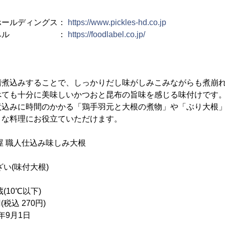
ホールディングス：
https://www.pickles-hd.co.jp
ドレーベル ：
https://foodlabel.co.jp/
階煮込みすることで、しっかりだし味がしみこみながらも煮崩
べても十分に美味しいかつおと昆布の旨味を感じる味付けです
煮込みに時間のかかる「鶏手羽元と大根の煮物」や「ぶり大根
々な料理にお役立ていただけます。
 職人仕込み味しみ大根
(味付大根)
10℃以下)
税込 270円)
年9月1日