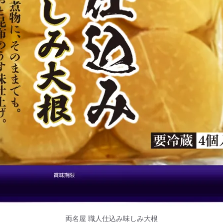
両名屋 職人仕込み味しみ大根