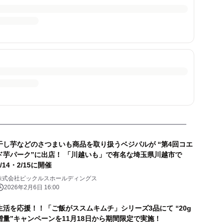
干し芋などのさつまいも商品を取り扱うベジパルが “第4回コエ
ド芋パーク”に出店！ 「川越いも」で有名な埼玉県川越市で
2/14・2/15に開催
株式会社ピックルスホールディングス
2026年2月6日 16:00
生活を応援！！「ご飯がススムキムチ」シリーズ3品にて “20g
増量”キャンペーンを11月18日から期間限定で実施！