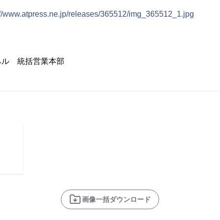
://www.atpress.ne.jp/releases/365512/img_365512_1.jpg
ベル 統括営業本部
画像一括ダウンロード