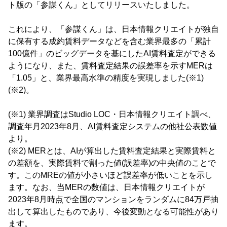
ト版の「参謀くん」としてリリースいたしました。
これにより、「参謀くん」は、日本情報クリエイトが独自
に保有する成約賃料データなどを含む業界最多の「累計
100億件」のビッグデータを基にしたAI賃料査定ができる
ようになり、また、賃料査定結果の誤差率を示すMERは
「1.05」と、業界最高水準の精度を実現しました(※1)
(※2)。
(※1) 業界調査はStudio LOC・日本情報クリエイト調べ、
調査年月2023年8月、AI賃料査定システムの他社公表数値
より。
(※2) MERとは、AIが算出した賃料査定結果と実際賃料と
の差額を、実際賃料で割った値(誤差率)の中央値のことで
す。このMREの値が小さいほど誤差率が低いことを示し
ます。なお、当MERの数値は、日本情報クリエイトが
2023年8月時点で全国のマンションをランダムに84万戸抽
出して算出したものであり、今後変動となる可能性があり
ます。