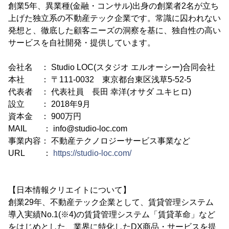
創業5年、異業種(金融・コンサル)出身の創業者2名が立ち
上げた独立系の不動産テック企業です。常識に囚われない
発想と、徹底した顧客ニーズの洞察を基に、独自性の高い
サービスを自社開発・提供しています。
会社名 ： Studio LOC(スタジオ エルオーシー)合同会社
本社 ： 〒111-0032 東京都台東区浅草5-52-5
代表者 ： 代表社員 長田 幸洋(オサダ ユキヒロ)
設立 ： 2018年9月
資本金 ： 900万円
MAIL ： info@studio-loc.com
事業内容： 不動産テクノロジーサービス事業など
URL ：
https://studio-loc.com/
【日本情報クリエイトについて】
創業29年、不動産テック企業として、賃貸管理システム
導入実績No.1(※4)の賃貸管理システム「賃貸革命」など
をはじめとした、業界に特化したDX商品・サービスを提