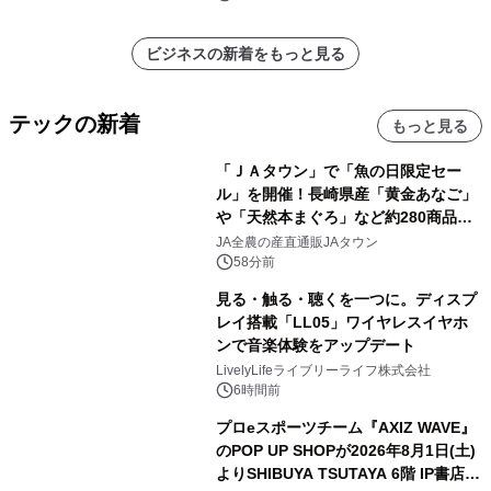
ビジネスの新着をもっと見る
テックの新着
もっと見る
「ＪＡタウン」で「魚の日限定セー
ル」を開催！長崎県産「黄金あなご」
や「天然本まぐろ」など約280商品を
販売！～毎月１０日の定例企画～
JA全農の産直通販JAタウン
58分前
見る・触る・聴くを一つに。ディスプ
レイ搭載「LL05」ワイヤレスイヤホ
ンで音楽体験をアップデート
LivelyLifeライブリーライフ株式会社
6時間前
プロeスポーツチーム『AXIZ WAVE』
のPOP UP SHOPが2026年8月1日(土)
よりSHIBUYA TSUTAYA 6階 IP書店で