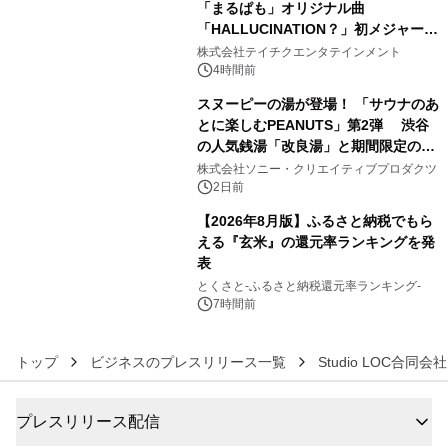
「まるぱも」オリジナル曲
「HALLUCINATION？」初メジャー配
4
信リリース決定！
株式会社テイチクエンタテインメント
4時間前
スヌーピーの湯が登場！ 「サウナのあ
とに楽しむPEANUTS」第2弾 渋谷
の人気銭湯「改良湯」と期間限定のコ
5
ラボレーション サウナイキタイコラ
株式会社ソニー・クリエイティブプロダクツ
ボグッズも発売決定！
2日前
【2026年8月版】ふるさと納税でもら
える『玄米』の還元率ランキングを発
表
6
とくさと-ふるさと納税還元率ランキング-
7時間前
トップ
ビジネスのプレスリリース一覧
Studio LOC合同会社
プレスリリース配信