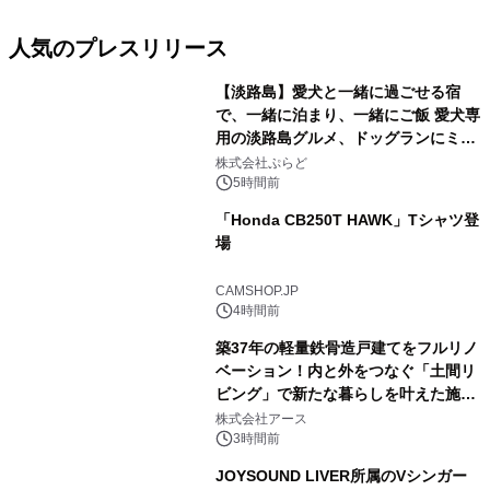
人気のプレスリリース
【淡路島】愛犬と一緒に過ごせる宿
で、一緒に泊まり、一緒にご飯 愛犬専
用の淡路島グルメ、ドッグランにミニ
1
プール グランピングとトレーラーハウ
株式会社ぷらど
スの2施設で
5時間前
「Honda CB250T HAWK」Tシャツ登
場
2
CAMSHOP.JP
4時間前
築37年の軽量鉄骨造戸建てをフルリノ
ベーション！内と外をつなぐ「土間リ
ビング」で新たな暮らしを叶えた施工
3
事例を株式会社アースが公開
株式会社アース
3時間前
JOYSOUND LIVER所属のVシンガー