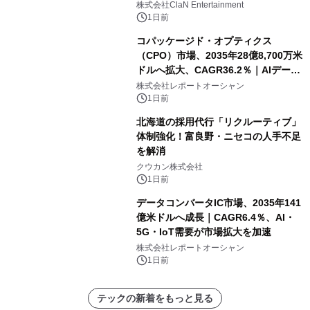
開催決定！！
株式会社ClaN Entertainment
1日前
コパッケージド・オプティクス
（CPO）市場、2035年28億8,700万米
ドルへ拡大、CAGR36.2％｜AIデータ
センター・高速光通信需要が成長を加
株式会社レポートオーシャン
速
1日前
北海道の採用代行「リクルーティブ」
体制強化！富良野・ニセコの人手不足
を解消
クウカン株式会社
1日前
データコンバータIC市場、2035年141
億米ドルへ成長｜CAGR6.4％、AI・
5G・IoT需要が市場拡大を加速
株式会社レポートオーシャン
1日前
テックの新着をもっと見る