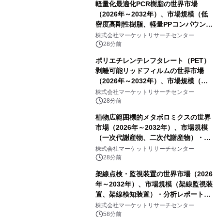
軽量化最適化PCR樹脂の世界市場
（2026年～2032年）、市場規模（低
密度高剛性樹脂、軽量PPコンパウン
ド、強化軽量ブレンド、軽量PCR
株式会社マーケットリサーチセンター
PA、その他）・分析レポートを発表
28分前
ポリエチレンテレフタレート（PET）
剥離可能リッドフィルムの世界市場
（2026年～2032年）、市場規模（ヒ
ートシールタイプ、コールドシールタ
株式会社マーケットリサーチセンター
イプ、粘着タイプ）・分析レポートを
28分前
発表
植物広範囲標的メタボロミクスの世界
市場（2026年～2032年）、市場規模
（一次代謝産物、二次代謝産物）・分
析レポートを発表
株式会社マーケットリサーチセンター
28分前
架線点検・監視装置の世界市場（2026
年～2032年）、市場規模（架線監視装
置、架線検知装置）・分析レポートを
発表
株式会社マーケットリサーチセンター
58分前