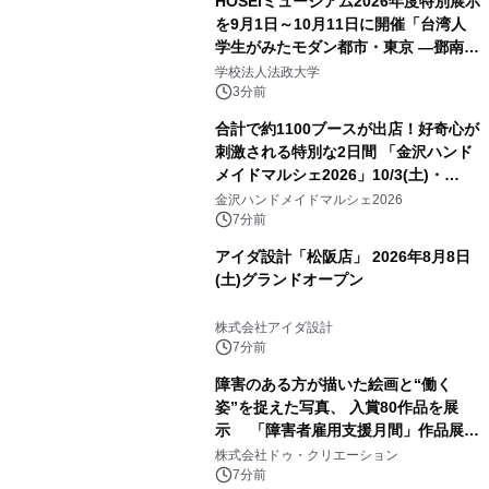
HOSEIミュージアム2026年度特別展示
を9月1日～10月11日に開催「台湾人
学生がみたモダン都市・東京 ―鄧南光
と法政大学の1930年代―」
学校法人法政大学
3分前
合計で約1100ブースが出店！好奇心が
刺激される特別な2日間 「金沢ハンド
メイドマルシェ2026」10/3(土)・
10/4(日)開催
金沢ハンドメイドマルシェ2026
7分前
アイダ設計「松阪店」 2026年8月8日
(土)グランドオープン
株式会社アイダ設計
7分前
障害のある方が描いた絵画と“働く
姿”を捉えた写真、 入賞80作品を展
示 「障害者雇用支援月間」作品展示
会を 東京・愛知で開催
株式会社ドゥ・クリエーション
7分前