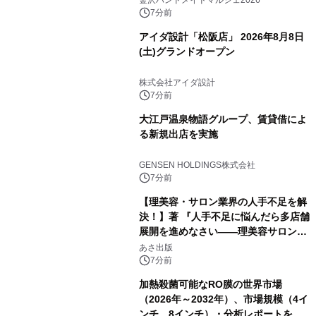
金沢ハンドメイドマルシェ2026
7分前
アイダ設計「松阪店」 2026年8月8日
(土)グランドオープン
株式会社アイダ設計
7分前
大江戸温泉物語グループ、賃貸借によ
る新規出店を実施
GENSEN HOLDINGS株式会社
7分前
【理美容・サロン業界の人手不足を解
決！】著 『人手不足に悩んだら多店舗
展開を進めなさい――理美容サロン
「多店舗展開」の教科書』2026年8月
あさ出版
24日（月）発売
7分前
加熱殺菌可能なRO膜の世界市場
（2026年～2032年）、市場規模（4イ
ンチ、8インチ）・分析レポートを発