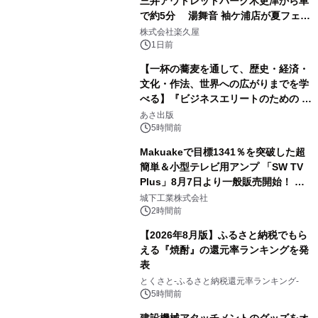
三井アウトレットパーク木更津から車
で約5分 湯舞音 袖ケ浦店が夏フェア
2
メニューを提供
株式会社楽久屋
1日前
【一杯の蕎麦を通して、歴史・経済・
文化・作法、世界への広がりまでを学
べる】『ビジネスエリートのための 教
3
養としての蕎麦』2026年8月25日
あさ出版
（火）発売
5時間前
Makuakeで目標1341％を突破した超
簡単＆小型テレビ用アンプ 「SW TV
Plus」8月7日より一般販売開始！ ケ
4
ーブル1本つなぐだけ、テレビの音が
城下工業株式会社
ぐっと豊かに
2時間前
【2026年8月版】ふるさと納税でもら
える『焼酎』の還元率ランキングを発
表
5
とくさと-ふるさと納税還元率ランキング-
5時間前