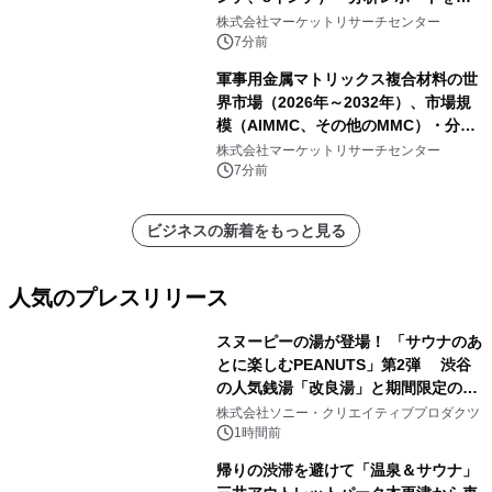
表
株式会社マーケットリサーチセンター
7分前
軍事用金属マトリックス複合材料の世
界市場（2026年～2032年）、市場規
模（AlMMC、その他のMMC）・分析
レポートを発表
株式会社マーケットリサーチセンター
7分前
ビジネスの新着をもっと見る
人気のプレスリリース
スヌーピーの湯が登場！ 「サウナのあ
とに楽しむPEANUTS」第2弾 渋谷
の人気銭湯「改良湯」と期間限定のコ
1
ラボレーション サウナイキタイコラ
株式会社ソニー・クリエイティブプロダクツ
ボグッズも発売決定！
1時間前
帰りの渋滞を避けて「温泉＆サウナ」