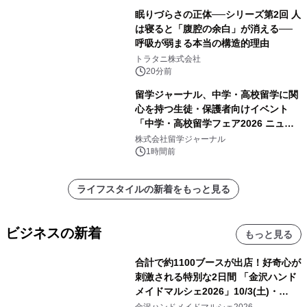
眠りづらさの正体──シリーズ第2回 人
は寝ると「腹腔の余白」が消える──
呼吸が弱まる本当の構造的理由
トラタニ株式会社
20分前
留学ジャーナル、中学・高校留学に関
心を持つ生徒・保護者向けイベント
「中学・高校留学フェア2026 ニュー
ジーランド＆オーストラリア」を
株式会社留学ジャーナル
9/12(土)に開催
1時間前
ライフスタイルの新着をもっと見る
ビジネスの新着
もっと見る
合計で約1100ブースが出店！好奇心が
刺激される特別な2日間 「金沢ハンド
メイドマルシェ2026」10/3(土)・
10/4(日)開催