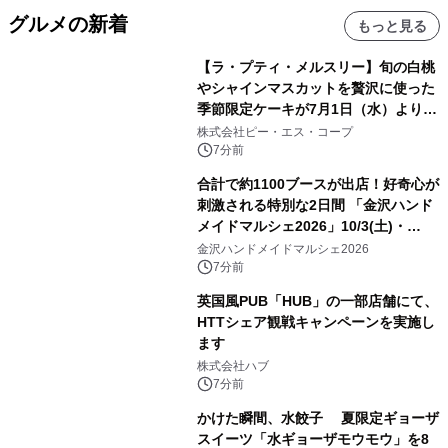
グルメの新着
もっと見る
【ラ・プティ・メルスリー】旬の白桃
やシャインマスカットを贅沢に使った
季節限定ケーキが7月1日（水）より順
次登場！
株式会社ピー・エス・コープ
7分前
合計で約1100ブースが出店！好奇心が
刺激される特別な2日間 「金沢ハンド
メイドマルシェ2026」10/3(土)・
10/4(日)開催
金沢ハンドメイドマルシェ2026
7分前
英国風PUB「HUB」の一部店舗にて、
HTTシェア観戦キャンペーンを実施し
ます
株式会社ハブ
7分前
かけた瞬間、水餃子 夏限定ギョーザ
スイーツ「水ギョーザモウモウ」を8