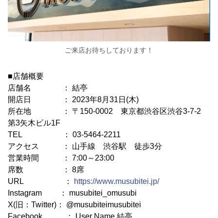
ご来店お待ちしております！
■店舗概要
店舗名 ： 結亭
開店日 ： 2023年8月31日(木)
所在地 ： 〒150-0002 東京都渋谷区渋谷3-7-2
第3矢木ビル1F
TEL ： 03-5464-2211
アクセス ： 山手線 渋谷駅 徒歩3分
営業時間 ： 7:00～23:00
席数 ： 8席
URL ：
https://www.musubitei.jp/
Instagram ： musubitei_omusubi
X(旧：Twitter)： @musubiteimusubitei
Facebook ： User Name 結亭