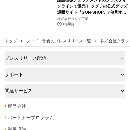
建設機械アタッチメントのグッズをオ
ンラインで販売！ タグチの公式グッズ
通販サイト『GON-SHOP』が8月オー
6
プン
株式会社タグチ工業
3時間前
トップ
フード・飲食のプレスリリース一覧
株式会社クラフ
プレスリリース配信
サポート
関連サービス
•
運営会社
•
パートナープログラム
•
利用規約