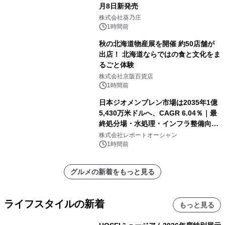
月8日新発売
株式会社葵乃庄
1時間前
秋の北海道物産展を開催 約50店舗が
出店！ 北海道ならではの食と文化をま
るごと体験
株式会社京阪百貨店
1時間前
日本ジオメンブレン市場は2035年1億
5,430万米ドルへ、CAGR 6.04％｜最
終処分場・水処理・インフラ整備向け
需要拡大
株式会社レポートオーシャン
1時間前
グルメの新着をもっと見る
ライフスタイルの新着
もっと見る