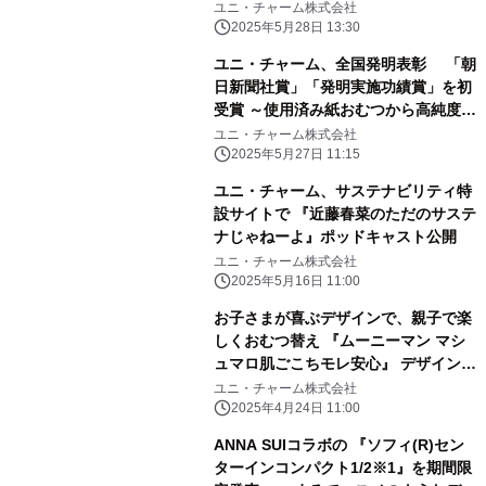
媛県から、共生社会と持続可能な未来
ユニ・チャーム株式会社
の実現へ～
2025年5月28日 13:30
ユニ・チャーム、全国発明表彰 「朝
日新聞社賞」「発明実施功績賞」を初
受賞 ～使用済み紙おむつから高純度パ
ルプを再生する 技術の発明(特許第
ユニ・チャーム株式会社
6290475号)～
2025年5月27日 11:15
ユニ・チャーム、サステナビリティ特
設サイトで 『近藤春菜のただのサステ
ナじゃねーよ』ポッドキャスト公開
ユニ・チャーム株式会社
2025年5月16日 11:00
お子さまが喜ぶデザインで、親子で楽
しくおむつ替え 『ムーニーマン マシ
ュマロ肌ごこちモレ安心』 デザイン企
画 期間限定発売
ユニ・チャーム株式会社
2025年4月24日 11:00
ANNA SUIコラボの 『ソフィ(R)セン
ターインコンパクト1/2※1』を期間限