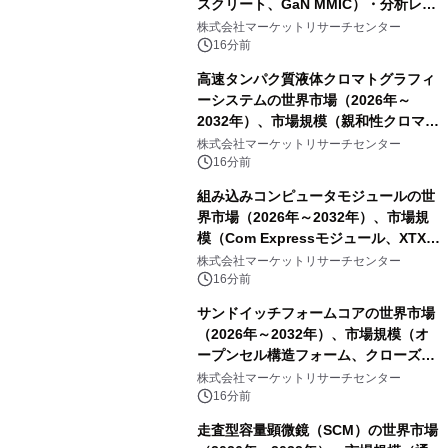
スクリート、GaN MMIC）・分析レポ
ートを発表
株式会社マーケットリサーチセンター
16分前
高速タンパク質液体クロマトグラフィ
ーシステムの世界市場（2026年～
2032年）、市場規模（親和性クロマト
グラフィー、イオン交換クロマトグラ
株式会社マーケットリサーチセンター
フィー、疎水性相互作用クロマトグラ
16分前
フィー、サイズ排除クロマトグラフィ
組み込みコンピュータモジュールの世
ー、その他）・分析レポートを発表
界市場（2026年～2032年）、市場規
模（Com Expressモジュール、XTXモ
ジュール、ETXモジュール、Qeven
株式会社マーケットリサーチセンター
(Q7) モジュール、その他）・分析レポ
16分前
ートを発表
サンドイッチフォームコアの世界市場
（2026年～2032年）、市場規模（オ
ープンセル構造フォーム、クローズド
セル構造フォーム）・分析レポートを
株式会社マーケットリサーチセンター
発表
16分前
走査型容量顕微鏡（SCM）の世界市場