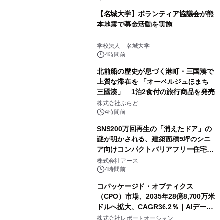
【名城大学】ボランティア協議会が熊
本地震で募金活動を実施
学校法人 名城大学
4時間前
北前船の歴史が息づく港町・三国湊で
上質な滞在を 「オーベルジュほまち
三國湊」 1泊2食付の旅行商品を発売
株式会社ぷらど
4時間前
SNS200万回再生の「消えたドア」の
謎が明かされる、建築面積9坪のシニ
ア向けコンパクトバリアフリー住宅が
誕生
株式会社アース
4時間前
コパッケージド・オプティクス
（CPO）市場、2035年28億8,700万米
ドルへ拡大、CAGR36.2％｜AIデータ
センター・高速光通信需要が成長を加
株式会社レポートオーシャン