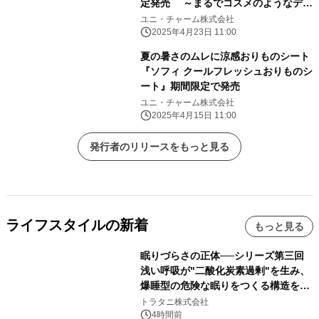
定発売 ～まるでコスメのようなデザ
インのパッケージが4年ぶりに登場～
ユニ・チャーム株式会社
2025年4月23日 11:00
夏の暑さのムレに涼感おりものシート
『ソフィ クールフレッシュおりものシ
ート』期間限定で発売
ユニ・チャーム株式会社
2025年4月15日 11:00
発行者のリリースをもっと見る
ライフスタイルの新着
もっと見る
眠りづらさの正体──シリーズ第三回
浅い呼吸が"二酸化炭素過剰"を生み、
爆睡型の危険な眠りをつくる構造を解
説
トラタニ株式会社
4時間前