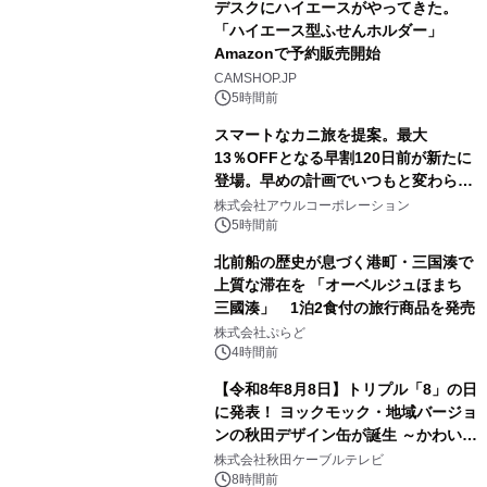
デスクにハイエースがやってきた。
「ハイエース型ふせんホルダー」
Amazonで予約販売開始
3
CAMSHOP.JP
5時間前
スマートなカニ旅を提案。最大
13％OFFとなる早割120日前が新たに
登場。早めの計画でいつもと変わらぬ
4
大人の冬旅を。ー夕日ヶ浦温泉「佳松
株式会社アウルコーポレーション
苑 別邸ふうか」ー
5時間前
北前船の歴史が息づく港町・三国湊で
上質な滞在を 「オーベルジュほまち
三國湊」 1泊2食付の旅行商品を発売
5
株式会社ぷらど
4時間前
【令和8年8月8日】トリプル「8」の日
に発表！ ヨックモック・地域バージョ
ンの秋田デザイン缶が誕生 ～かわいい
6
秋田犬の子犬と秋田の四季と名所を巡
株式会社秋田ケーブルテレビ
るパッケージ～ 9月1日(火)秋田県内で
8時間前