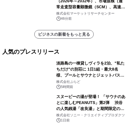
（2026年～2032年）、市場規模（通
常走査型容量顕微鏡（SCM）、高速走
査型容量顕微鏡（SCM））・分析レポ
株式会社マーケットリサーチセンター
ートを発表
46分前
ビジネスの新着をもっと見る
人気のプレスリリース
淡路島の一棟貸しヴィラを2泊、"私た
ちだけ"の別荘に 1日1組・最大8名
様、プールとサウナとジェットバス付
1
きで Villa Mon Temps AWAJIの連泊
株式会社ぷらど
素泊りプラン
5時間前
スヌーピーの湯が登場！ 「サウナのあ
とに楽しむPEANUTS」第2弾 渋谷
の人気銭湯「改良湯」と期間限定のコ
2
ラボレーション サウナイキタイコラ
株式会社ソニー・クリエイティブプロダクツ
ボグッズも発売決定！
1日前