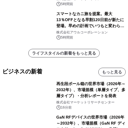
速
5時間前
スマートなカニ旅を提案。最大
13％OFFとなる早割120日前が新たに
登場。早めの計画でいつもと変わらぬ
大人の冬旅を。ー夕日ヶ浦温泉「佳松
株式会社アウルコーポレーション
苑 別邸ふうか」ー
5時間前
ライフスタイルの新着をもっと見る
ビジネスの新着
もっと見る
再生段ボール箱の世界市場（2026年～
2032年）、市場規模（単層タイプ、多
層タイプ）・分析レポートを発表
株式会社マーケットリサーチセンター
16分前
GaN RFデバイスの世界市場（2026年
～2032年）、市場規模（GaN RF ディ