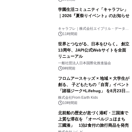
学園生活コミュニティ「キャラフレ」
｜2026『夏祭りイベント』のお知らせ
3
キャラフレ｜株式会社エイプリル・データ・
デザインズ
11時間前
世界とつながる、日本をひらく。 創立
13周年、JAPI公式Webサイトを全面
リニューアル
4
一般社団法人日本国際化推進協会
9時間前
フロムアースキッズ × 地域 × 大学生が
創る、 子どもたちの「自育」イベント
「諸福ジーク×Lifehug」 を8月23日
5
(日)開催
株式会社From Earth Kids
10時間前
北前船の歴史が息づく港町・三国湊で
上質な滞在を 「オーベルジュほまち
三國湊」 1泊2食付の旅行商品を発売
6
株式会社ぷらど