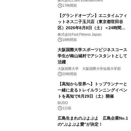
株式会社ClaN Entertainment
17時間前
【グランドオープン】エニタイムフィ
ットネス二子玉川店（東京都世田谷
区）2026年8月8日（土）＜24時間年
中無休のフィットネスジム＞
株式会社Fast Fitness Japan
18時間前
大阪国際大学スポーツビジネスコース
学生が南山城村でアシスタントとして
活躍
大阪国際大学 大阪国際大学短期大学部
20時間前
【高知から世界へ】トップランナーと
一緒に走るトレイルランニングイベン
トを高知で8月29日（土）開催
BUDO
1日前
広島生まれのぷよぷよ 広島企業No.1
の“ぷよぷよ愛”が決定！