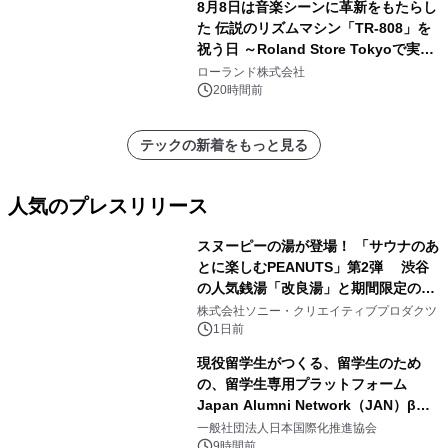
8月8日は音楽シーンに革新をもたらし
た 伝説のリズムマシン「TR-808」を
祝う日 ～Roland Store Tokyoで実機
を展示しての 記念キャンペーンを開
ローランド株式会社
催 英国ラジオ「NTS」の 特別プログ
20時間前
ラムや、「TR-808」を愛する伝説的
アーティストを フィーチャーしたアニ
テックの新着をもっと見る
メーションを公開～
人気のプレスリリース
スヌーピーの湯が登場！ 「サウナのあ
とに楽しむPEANUTS」第2弾 渋谷
の人気銭湯「改良湯」と期間限定のコ
1
ラボレーション サウナイキタイコラ
株式会社ソニー・クリエイティブプロダクツ
ボグッズも発売決定！
1日前
現役留学生がつくる、留学生のため
の、留学生専用プラットフォーム
Japan Alumni Network（JAN）β版
2
をリリース
一般社団法人日本国際化推進協会
9時間前