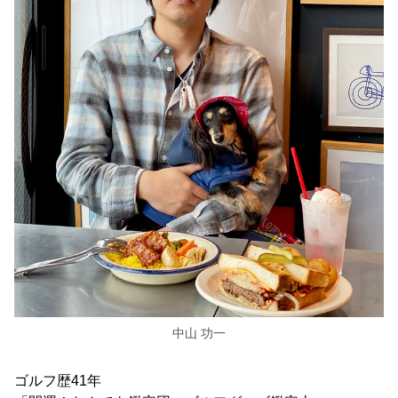
中山 功一
ゴルフ歴41年