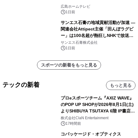
広島ホームテレビ
1日前
サンエス石膏の地域貢献活動が加速 ―
関連会社Attipect主催「田んぼラグビ
ー」は100名超が熱狂しNHKで放送さ
れました。
サンエス石膏株式会社
1日前
スポーツの新着をもっと見る
テックの新着
もっと見る
プロeスポーツチーム『AXIZ WAVE』
のPOP UP SHOPが2026年8月1日(土)
よりSHIBUYA TSUTAYA 6階 IP書店で
開催決定！！
株式会社ClaN Entertainment
17時間前
コパッケージド・オプティクス