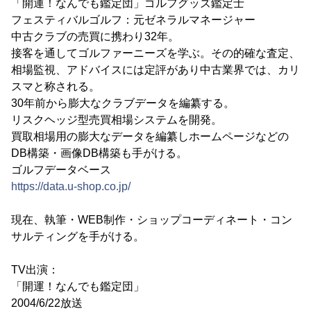
「開運！なんでも鑑定団」ゴルフグッズ鑑定士
フェスティバルゴルフ：元ゼネラルマネージャー
中古クラブの売買に携わり32年。
接客を通してゴルファーニーズを学ぶ。その的確な査定、
相場監視、アドバイスには定評があり中古業界では、カリ
スマと称される。
30年前から膨大なクラブデータを編纂する。
リスクヘッジ型売買相場システムを開発。
買取相場用の膨大なデータを編纂しホームページなどの
DB構築・画像DB構築も手がける。
ゴルフデータベース
https://data.u-shop.co.jp/
現在、執筆・WEB制作・ショップコーディネート・コン
サルティングを手がける。
TV出演：
「開運！なんでも鑑定団」
2004/6/22放送