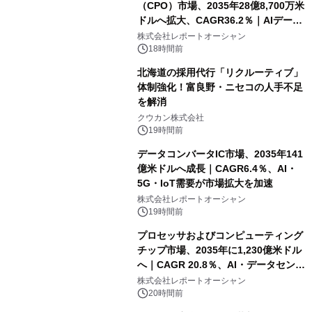
（CPO）市場、2035年28億8,700万米
ドルへ拡大、CAGR36.2％｜AIデータ
センター・高速光通信需要が成長を加
株式会社レポートオーシャン
速
18時間前
北海道の採用代行「リクルーティブ」
体制強化！富良野・ニセコの人手不足
を解消
クウカン株式会社
19時間前
データコンバータIC市場、2035年141
億米ドルへ成長｜CAGR6.4％、AI・
5G・IoT需要が市場拡大を加速
株式会社レポートオーシャン
19時間前
プロセッサおよびコンピューティング
チップ市場、2035年に1,230億米ドル
へ｜CAGR 20.8％、AI・データセンタ
ー需要が成長を牽引
株式会社レポートオーシャン
20時間前