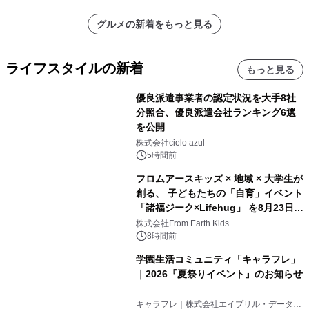
グルメの新着をもっと見る
ライフスタイルの新着
もっと見る
優良派遣事業者の認定状況を大手8社
分照合、優良派遣会社ランキング6選
を公開
株式会社cielo azul
5時間前
フロムアースキッズ × 地域 × 大学生が
創る、 子どもたちの「自育」イベント
「諸福ジーク×Lifehug」 を8月23日
(日)開催
株式会社From Earth Kids
8時間前
学園生活コミュニティ「キャラフレ」
｜2026『夏祭りイベント』のお知らせ
キャラフレ｜株式会社エイプリル・データ・