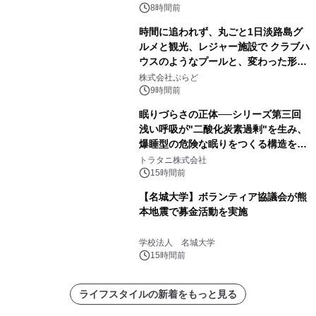
デザインズ
8時間前
時間に追われず、丸ごと1日淡路島グ
ルメと観光、レジャー施設で クラブハ
ウスのようなプールと、変わった形の
サウナも 「THE BOXY AWAJI」のお
株式会社ぷらど
得な素泊まり連泊プランで
9時間前
眠りづらさの正体──シリーズ第三回
浅い呼吸が"二酸化炭素過剰"を生み、
爆睡型の危険な眠りをつくる構造を解
説
トラタニ株式会社
15時間前
【名城大学】ボランティア協議会が熊
本地震で募金活動を実施
学校法人 名城大学
15時間前
ライフスタイルの新着をもっと見る