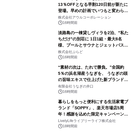
13％OFFとなる早割120日前が新たに
登場。早めの計画でいつもと変わらぬ
大人の冬旅を。ー夕日ヶ浦温泉「佳松
株式会社アウルコーポレーション
苑 別邸ふうか」ー
16時間前
淡路島の一棟貸しヴィラを2泊、"私た
ちだけ"の別荘に 1日1組・最大8名
様、プールとサウナとジェットバス付
きで Villa Mon Temps AWAJIの連泊
株式会社ぷらど
素泊りプラン
16時間前
“素材の次は、たれで勝負。”全国約
5％の浜名湖産うなぎを、 うなぎの頭
の旨味エキスで仕上げた新ブランド
「井口の誉」誕生
有限会社うなぎの井口
16時間前
暮らしをもっと便利にする生活家電ブ
ランド「SOPPY」、楽天市場店5周
年！感謝を込めた限定キャンペーンを
8月10日より開催
LivelyLifeライブリーライフ株式会社
18時間前