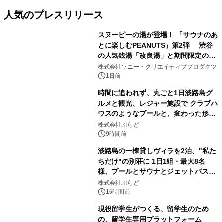
人気のプレスリリース
スヌーピーの湯が登場！ 「サウナのあ
とに楽しむPEANUTS」第2弾 渋谷
の人気銭湯「改良湯」と期間限定のコ
1
ラボレーション サウナイキタイコラ
株式会社ソニー・クリエイティブプロダクツ
ボグッズも発売決定！
1日前
時間に追われず、丸ごと1日淡路島グ
ルメと観光、レジャー施設で クラブハ
ウスのようなプールと、変わった形の
2
サウナも 「THE BOXY AWAJI」のお
株式会社ぷらど
得な素泊まり連泊プランで
9時間前
淡路島の一棟貸しヴィラを2泊、"私た
ちだけ"の別荘に 1日1組・最大8名
様、プールとサウナとジェットバス付
3
きで Villa Mon Temps AWAJIの連泊
株式会社ぷらど
素泊りプラン
16時間前
現役留学生がつくる、留学生のため
の、留学生専用プラットフォーム