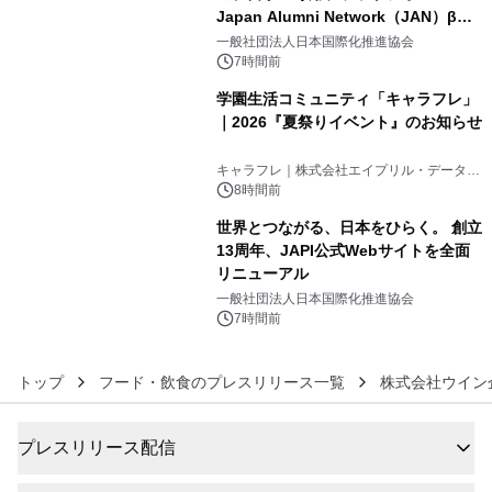
Japan Alumni Network（JAN）β版
4
をリリース
一般社団法人日本国際化推進協会
7時間前
学園生活コミュニティ「キャラフレ」
｜2026『夏祭りイベント』のお知らせ
5
キャラフレ｜株式会社エイプリル・データ・
デザインズ
8時間前
世界とつながる、日本をひらく。 創立
13周年、JAPI公式Webサイトを全面
リニューアル
6
一般社団法人日本国際化推進協会
7時間前
トップ
フード・飲食のプレスリリース一覧
株式会社ウイン
プレスリリース配信