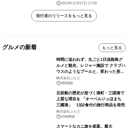
2023年12月27日 17:00
発行者のリリースをもっと見る
グルメの新着
もっと見る
時間に追われず、丸ごと1日淡路島グ
ルメと観光、レジャー施設で クラブハ
ウスのようなプールと、変わった形の
サウナも 「THE BOXY AWAJI」のお
株式会社ぷらど
得な素泊まり連泊プランで
9時間前
北前船の歴史が息づく港町・三国湊で
上質な滞在を 「オーベルジュほまち
三國湊」 1泊2食付の旅行商品を発売
株式会社ぷらど
15時間前
スマートなカニ旅を提案。最大