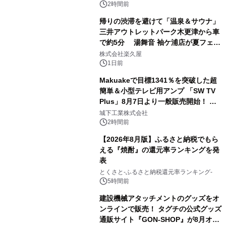
ボグッズも発売決定！
2時間前
帰りの渋滞を避けて「温泉＆サウナ」
三井アウトレットパーク木更津から車
で約5分 湯舞音 袖ケ浦店が夏フェア
2
メニューを提供
株式会社楽久屋
1日前
Makuakeで目標1341％を突破した超
簡単＆小型テレビ用アンプ 「SW TV
Plus」8月7日より一般販売開始！ ケ
3
ーブル1本つなぐだけ、テレビの音が
城下工業株式会社
ぐっと豊かに
2時間前
【2026年8月版】ふるさと納税でもら
える『焼酎』の還元率ランキングを発
表
4
とくさと-ふるさと納税還元率ランキング-
5時間前
建設機械アタッチメントのグッズをオ
ンラインで販売！ タグチの公式グッズ
通販サイト『GON-SHOP』が8月オー