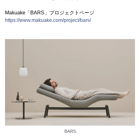
Makuake「BARS」プロジェクトページ
https://www.makuake.com/project/bars/
BARS