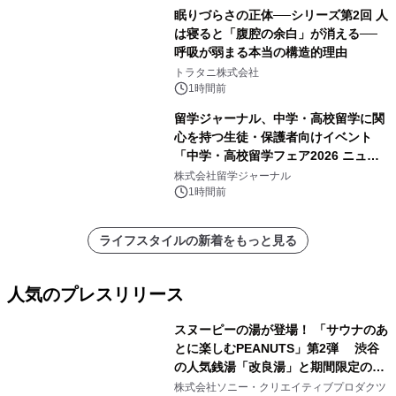
眠りづらさの正体──シリーズ第2回 人
は寝ると「腹腔の余白」が消える──
呼吸が弱まる本当の構造的理由
トラタニ株式会社
1時間前
留学ジャーナル、中学・高校留学に関
心を持つ生徒・保護者向けイベント
「中学・高校留学フェア2026 ニュー
ジーランド＆オーストラリア」を
株式会社留学ジャーナル
9/12(土)に開催
1時間前
ライフスタイルの新着をもっと見る
人気のプレスリリース
スヌーピーの湯が登場！ 「サウナのあ
とに楽しむPEANUTS」第2弾 渋谷
の人気銭湯「改良湯」と期間限定のコ
1
ラボレーション サウナイキタイコラ
株式会社ソニー・クリエイティブプロダクツ