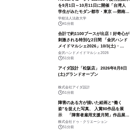
を9月1日～10月11日に開催「台湾人
学生がみたモダン都市・東京 ―鄧南光
と法政大学の1930年代―」
学校法人法政大学
41分前
合計で約1100ブースが出店！好奇心が
刺激される特別な2日間 「金沢ハンド
メイドマルシェ2026」10/3(土)・
10/4(日)開催
金沢ハンドメイドマルシェ2026
51分前
アイダ設計「松阪店」 2026年8月8日
(土)グランドオープン
株式会社アイダ設計
51分前
障害のある方が描いた絵画と“働く
姿”を捉えた写真、 入賞80作品を展
示 「障害者雇用支援月間」作品展示
会を 東京・愛知で開催
株式会社ドゥ・クリエーション
51分前