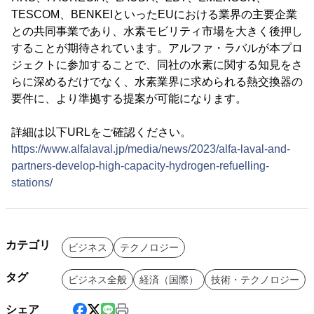
TESCOM、BENKEIといったEUにおける業界の主要企業
との共同事業であり、水素モビリティ市場を大きく後押し
することが期待されています。アルファ・ラバルが本プロ
ジェクトに参加することで、同社の水素に関する知見をさ
らに深めるだけでなく、水素業界に求められる熱交換器の
要件に、より準拠する提案が可能になります。
詳細は以下URLをご確認ください。
https://www.alfalaval.jp/media/news/2023/alfa-laval-and-
partners-develop-high-capacity-hydrogen-refuelling-
stations/
カテゴリ
ビジネス
テクノロジー
タグ
ビジネス全般
経済（国際）
技術・テクノロジー
シェア