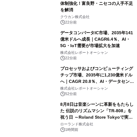
体制強化！富良野・ニセコの人手不足
を解消
クウカン株式会社
22分前
データコンバータIC市場、2035年141
億米ドルへ成長｜CAGR6.4％、AI・
5G・IoT需要が市場拡大を加速
株式会社レポートオーシャン
22分前
プロセッサおよびコンピューティング
チップ市場、2035年に1,230億米ドル
へ｜CAGR 20.8％、AI・データセンタ
ー需要が成長を牽引
株式会社レポートオーシャン
52分前
8月8日は音楽シーンに革新をもたらし
た 伝説のリズムマシン「TR-808」を
祝う日 ～Roland Store Tokyoで実機
を展示しての 記念キャンペーンを開
ローランド株式会社
催 英国ラジオ「NTS」の 特別プログ
1時間前
ラムや、「TR-808」を愛する伝説的