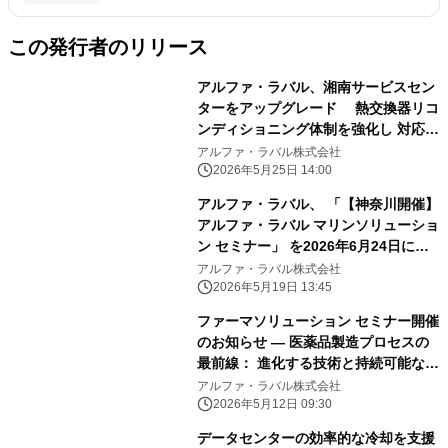
この発行者のリリース
アルファ・ラバル、湘南サービスセン
ターをアップグレード 熱交換器リコ
ンディショニング体制を強化し 対応能
力を約30％拡大―品質安定化とリード
アルファ・ラバル株式会社
タイム短縮を推進
2026年5月25日 14:00
アルファ・ラバル、 「【神奈川開催】
アルファ・ラバル マリンソリューショ
ン セミナー」 を2026年6月24日に開
催
アルファ・ラバル株式会社
2026年5月19日 13:45
ファーマソリューション セミナー開催
のお知らせ ― 医薬品製造プロセスの
最前線： 進化する技術と持続可能な未
来 ―
アルファ・ラバル株式会社
2026年5月12日 09:30
データセンターの効率的な冷却を支援