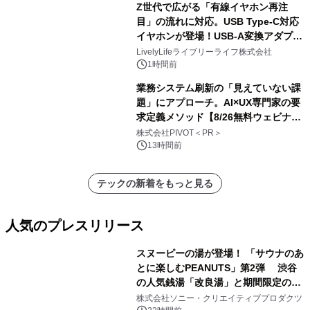
Z世代で広がる「有線イヤホン再注
アーティストを フィーチャーしたアニ
目」の流れに対応。USB Type-C対応
メーションを公開～
イヤホンが登場！USB-A変換アダプタ
ー付きでスマホからパソコンまで幅広
LivelyLifeライブリーライフ株式会社
く活用可能
1時間前
業務システム刷新の「見えていない課
題」にアプローチ。AI×UX専門家の要
求定義メソッド【8/26無料ウェビナ
ー】株式会社PIVOT
株式会社PIVOT＜PR＞
13時間前
テックの新着をもっと見る
人気のプレスリリース
スヌーピーの湯が登場！ 「サウナのあ
とに楽しむPEANUTS」第2弾 渋谷
の人気銭湯「改良湯」と期間限定のコ
1
ラボレーション サウナイキタイコラ
株式会社ソニー・クリエイティブプロダクツ