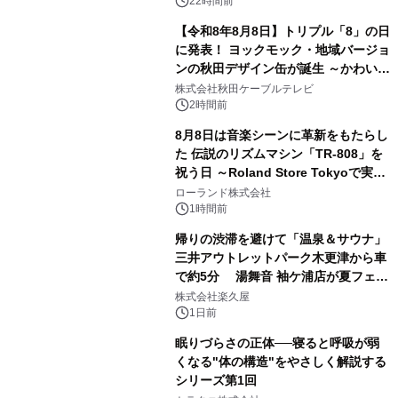
ボグッズも発売決定！
22時間前
【令和8年8月8日】トリプル「8」の日
に発表！ ヨックモック・地域バージョ
ンの秋田デザイン缶が誕生 ～かわいい
2
秋田犬の子犬と秋田の四季と名所を巡
株式会社秋田ケーブルテレビ
るパッケージ～ 9月1日(火)秋田県内で
2時間前
販売開始
8月8日は音楽シーンに革新をもたらし
た 伝説のリズムマシン「TR-808」を
祝う日 ～Roland Store Tokyoで実機
3
を展示しての 記念キャンペーンを開
ローランド株式会社
催 英国ラジオ「NTS」の 特別プログ
1時間前
ラムや、「TR-808」を愛する伝説的
帰りの渋滞を避けて「温泉＆サウナ」
アーティストを フィーチャーしたアニ
三井アウトレットパーク木更津から車
メーションを公開～
で約5分 湯舞音 袖ケ浦店が夏フェア
4
メニューを提供
株式会社楽久屋
1日前
眠りづらさの正体──寝ると呼吸が弱
くなる"体の構造"をやさしく解説する
シリーズ第1回
5