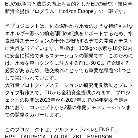
EUの競争力と成長の向上を目的としたEUの研究・技術革
新資金提供プログラム「Horizon Europe」の一環です。
当プロジェクトは、化石燃料から水素のような持続可能な
エネルギー源への輸送部門の転換をサポートするため、水
素燃料ステーションの十分に機能するデモの開発とテスト
に焦点を当てています。目標は、100kgの水素を10分以内
に安全に補給できるステーションの開発です。このために
は、水素を車両タンクに注入する前に-30℃まで冷却する
必要があるため、熱交換器にとっても重要な課題の1つと
して掲げられています。
大容量プロトタイプステーションの研究開発活動とプロト
タイプ製作まで、EUから全額資金提供されます。プロジ
ェクトの期間は2023年から2027年までの4年間を予定さ
れており、コンセプトから2基の稼働デモステーションま
での開発をカバーします。
このプロジェクトは、アルファ・ラバルとENGIE、
HRS、FAURECIA、LAUDA、ZBT、EMERSON、