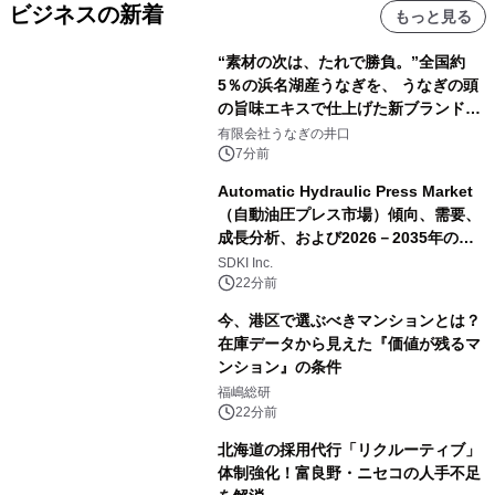
ビジネスの新着
もっと見る
“素材の次は、たれで勝負。”全国約
5％の浜名湖産うなぎを、 うなぎの頭
の旨味エキスで仕上げた新ブランド
「井口の誉」誕生
有限会社うなぎの井口
7分前
Automatic Hydraulic Press Market
（自動油圧プレス市場）傾向、需要、
成長分析、および2026－2035年の予
測
SDKI Inc.
22分前
今、港区で選ぶべきマンションとは？
在庫データから見えた『価値が残るマ
ンション』の条件
福嶋総研
22分前
北海道の採用代行「リクルーティブ」
体制強化！富良野・ニセコの人手不足