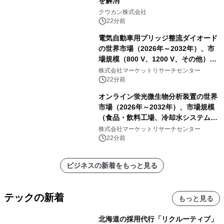
を解消
クウカン株式会社
22分前
電気自動車用ブリッジ整流ダイオード
の世界市場（2026年～2032年）、市
場規模（800 V、1200 V、その他）・
分析レポートを発表
株式会社マーケットリサーチセンター
22分前
オンライン蛍光微生物分析装置の世界
市場（2026年～2032年）、市場規模
（食品・飲料工場、冷却水システム、
病院、飲料水安全警報システム）・分
株式会社マーケットリサーチセンター
析レポートを発表
22分前
ビジネスの新着をもっと見る
テックの新着
もっと見る
北海道の採用代行「リクルーティブ」