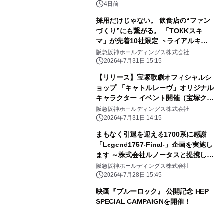
4日前
採用だけじゃない。 飲食店の“ファン
づくり”にも繋がる。 「TOKKスキ
マ」が先着10社限定 トライアルキャ
ンペーンを開始
阪急阪神ホールディングス株式会社
2026年7月31日 15:15
【リリース】宝塚歌劇オフィシャルシ
ョップ 「キャトルレーヴ」オリジナル
キャラクター イベント開催（宝塚クリ
エイティブアーツ）
阪急阪神ホールディングス株式会社
2026年7月31日 14:15
まもなく引退を迎える1700系に感謝
「Legend1757-Final-」企画を実施し
ます ～株式会社ルノータスと提携し
「Legend1757記念腕時計」を発売し
阪急阪神ホールディングス株式会社
ます～
2026年7月28日 15:45
映画『ブルーロック』 公開記念 HEP
SPECIAL CAMPAIGNを開催！