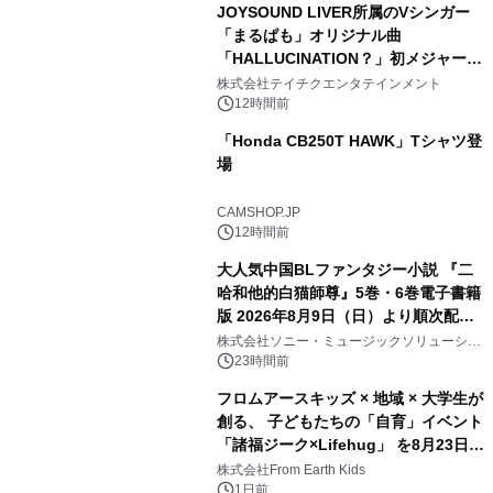
JOYSOUND LIVER所属のVシンガー
「まるぱも」オリジナル曲
「HALLUCINATION？」初メジャー配
信リリース決定！
株式会社テイチクエンタテインメント
12時間前
「Honda CB250T HAWK」Tシャツ登
場
CAMSHOP.JP
12時間前
大人気中国BLファンタジー小説 『二
哈和他的白猫師尊』5巻・6巻電子書籍
版 2026年8月9日（日）より順次配信
開始
株式会社ソニー・ミュージックソリューショ
ンズ
23時間前
フロムアースキッズ × 地域 × 大学生が
創る、 子どもたちの「自育」イベント
「諸福ジーク×Lifehug」 を8月23日
(日)開催
株式会社From Earth Kids
1日前