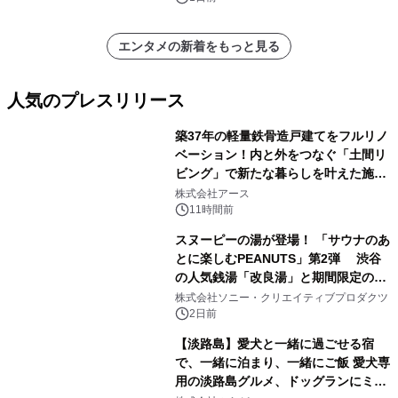
エンタメの新着をもっと見る
人気のプレスリリース
築37年の軽量鉄骨造戸建てをフルリノ
ベーション！内と外をつなぐ「土間リ
ビング」で新たな暮らしを叶えた施工
1
事例を株式会社アースが公開
株式会社アース
11時間前
スヌーピーの湯が登場！ 「サウナのあ
とに楽しむPEANUTS」第2弾 渋谷
の人気銭湯「改良湯」と期間限定のコ
2
ラボレーション サウナイキタイコラ
株式会社ソニー・クリエイティブプロダクツ
ボグッズも発売決定！
2日前
【淡路島】愛犬と一緒に過ごせる宿
で、一緒に泊まり、一緒にご飯 愛犬専
用の淡路島グルメ、ドッグランにミニ
3