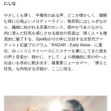
にしな
やさしくも儚く、中毒性のある声。どこか懐かしく、微睡
む様に心地よいメロディーライン。無邪気にはしゃぎなが
ら、繊細に紡がれる言葉のセンス。穏やかでありながら、
内に潜んだ狂気を感じさせる彼女の音楽は、聴く人々を徹
底的に魅了する。Spotifyがその年に注目する次世代アー
ティスト応援プログラム「RADAR：Early Noise」に選
出。ゆっくりとマイペースにリスナーを虜にしてきた彼女
の声と音楽が、静かに、そして、より積極的に世の中へと
出会いを求めに動き出す。最重要ニューカマー、「儚さと
狂気」を内包する才能が、ここに現る。