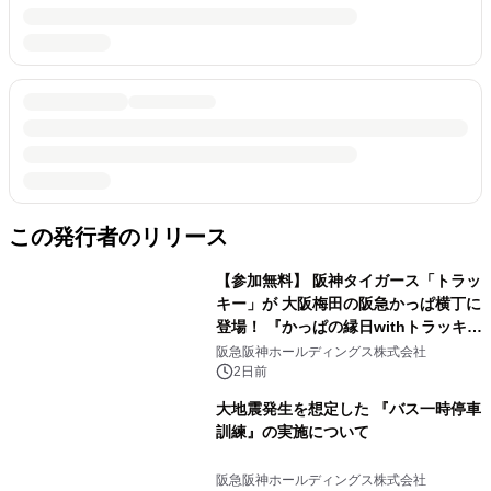
この発行者のリリース
【参加無料】 阪神タイガース「トラッ
キー」が 大阪梅田の阪急かっぱ横丁に
登場！ 『かっぱの縁日withトラッキ
ー』
阪急阪神ホールディングス株式会社
2日前
大地震発生を想定した 『バス一時停車
訓練』の実施について
阪急阪神ホールディングス株式会社