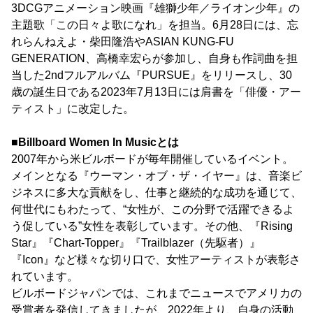
3DCGアニメーション映画『雄獅少年／ライオン少年』の
主題歌「この日々よ歌になれ」を担当。6月28日には、忘
れらんねえよ・柴田隆浩やASIAN KUNG-FU
GENERATION、高橋幸宏らが参加し、自身も作詞曲を担
当した2ndフルアルバム『PURSUE』をリリースし、30
歳の誕生日である2023年7月13日には肩書を「俳優・アー
ティスト」に改定した。
■Billboard Women In Musicとは
2007年から米ビルボードが毎年開催しているイベント。
メインとなる『ウーマン・オブ・ザ・イヤー』は、音楽ビ
ジネスに多大な貢献をし、仕事と継続的な成功を通じて、
何世代にもわたって、“女性が、この分野で活躍できるよ
う促している”女性を表彰しています。その他、『Rising
Star』『Chart-Topper』『Trailblazer（先駆者）』
『Icon』など様々な切り口で、女性アーティストが表彰さ
れています。
ビルボードジャパンでは、これまでニュースでアメリカの
受賞者を発信してきましたが、2022年より、自身の活動