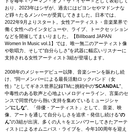
トを毎年＜ウーマン・オブ・ザ・イヤー＞として表彰して
おり、2023年はシザが、過去にはビヨンセやマドンナな
ど錚々たるメンバーが受賞してきました。日本では、
2022年9月よりスタート。女性アーティスト・音楽業界で
働く女性へのインタビューや、ライブ、トークセッション
などを開催してまいりました。【Billboard JAPAN
Women In Music vol.1】では、唯一無二のアーティスト像
や歌唱力、そして“自分らしさ”を武器に幅広いリスナーに
支持される女性アーティスト3組が登場します。
2008年のメジャーデビュー以降、音楽シーンを賑わし続
け、“同一メンバーによる最長活動ロックバンド（女
性）”としてギネス世界記録TMに挑戦中の“
SCANDAL
”、
中毒性のある歌声と心地よいメロディーライン、言葉のセ
ンスで同世代から熱い支持を集めているミュージシャ
ン“
にしな
”、「俳優・アーティスト」として、音楽、映
像、アートを通して自分らしさを追求・発信し続ける“
の
ん
”の3組が出演。多くの人々をエンパワーしてきたアーテ
ィストによるオムニバス・ライブを、今年100周年を迎え