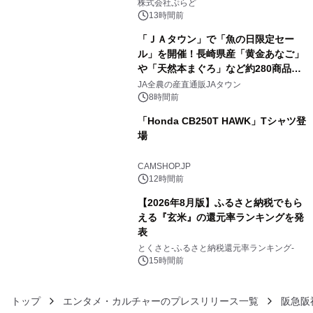
プール グランピングとトレーラーハウ
株式会社ぷらど
スの2施設で
13時間前
「ＪＡタウン」で「魚の日限定セー
ル」を開催！長崎県産「黄金あなご」
や「天然本まぐろ」など約280商品を
4
販売！～毎月１０日の定例企画～
JA全農の産直通販JAタウン
8時間前
「Honda CB250T HAWK」Tシャツ登
場
5
CAMSHOP.JP
12時間前
【2026年8月版】ふるさと納税でもら
える『玄米』の還元率ランキングを発
表
6
とくさと-ふるさと納税還元率ランキング-
15時間前
トップ
エンタメ・カルチャーのプレスリリース一覧
阪急阪