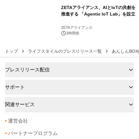
ZETAアライアンス、AIとIoTの共創を
推進する 「Agentic IoT Lab」を設立
6
ZETAアライアンス
3時間前
トップ
ライフスタイルのプレスリリース一覧
あんしんBOX
プレスリリース配信
サポート
関連サービス
•
運営会社
•
パートナープログラム