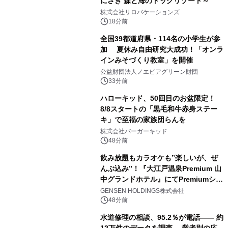
にさき 森と海のドッグリゾート～
株式会社リロバケーションズ
18分前
全国39都道府県・114名の小学生が参
加 夏休み自由研究大成功！「オンラ
インみそづくり教室」を開催
公益財団法人ノエビアグリーン財団
33分前
ハローキッド、50回目のお盆限定！
8/8スタートの「黒毛和牛赤身ステー
キ」で至福の家族団らんを
株式会社バーガーキッド
48分前
飲み放題もカラオケも”楽しいが、ぜ
んぶ込み”！『大江戸温泉Premium 山
中グランドホテル』にてPremiumシリ
ーズ初のオールインクルーシブ導入
GENSEN HOLDINGS株式会社
48分前
水道修理の相談、95.2％が電話―― 約