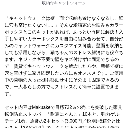
収納付キャットウォーク
「キャットウォークは壁一面で収納も置けなくなるし、壁
に穴も空けたくないし…」そんな愛猫家のお悩みもカラー
ボックスとこのキットがあれば、あっという間に解決！入
手しやすいカラーボックスを自由に組み合わせて、自分好
みのキャットウォークにカスタマイズ可能。壁面を収納と
しても活用しながら、猫ちゃんのストレス解消にも役立ち
ます。ネジ・クギ不要で壁をキズ付けずに固定できるの
で、賃貸でキャットウォークを断念した方や、新築で壁に
穴を空けずに家具固定したい方にもオススメです。ご使用
中の荷物の入った棚も移動せずにそのまま固定できるの
で、一人暮らしの方でもストレスなく簡単に設置できま
す。
セット内容はMakuakeで目標722％の売上を突破した家具
転倒防止ストッパー「耐震にゃんこ」10本と、強力ゲル
テープ1巻。通常の2本セット(3,000円／税別)×5箱分と比
べると【33％割引】で、さらに上下連結のための「強力