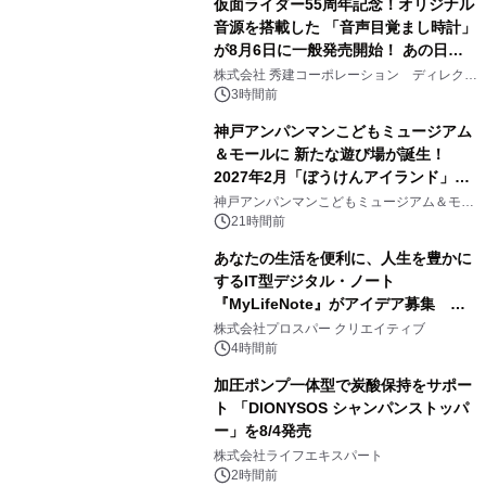
仮面ライダー55周年記念！オリジナル
音源を搭載した 「音声目覚まし時計」
が8月6日に一般発売開始！ あの日の
2
大興奮が今甦る
株式会社 秀建コーポレーション ディレクト
アートギャラリー
3時間前
神戸アンパンマンこどもミュージアム
＆モールに 新たな遊び場が誕生！
2027年2月「ぼうけんアイランド」が
3
オープン
神戸アンパンマンこどもミュージアム＆モー
ル
21時間前
あなたの生活を便利に、人生を豊かに
するIT型デジタル・ノート
『MyLifeNote』がアイデア募集 優
4
秀賞100名に1年間無償試用
株式会社プロスパー クリエイティブ
4時間前
加圧ポンプ一体型で炭酸保持をサポー
ト 「DIONYSOS シャンパンストッパ
ー」を8/4発売
5
株式会社ライフエキスパート
2時間前