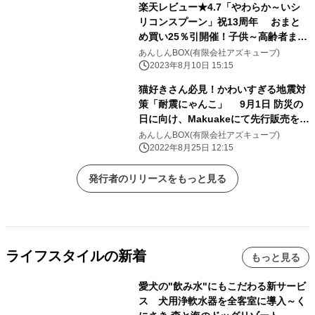
楽天レビュー★4.7「やわらか～いシ
リコンスプーン」祝13周年 おまと
め買い25％引開催！子供～高齢者まで
様々な用途で大活躍
あんしんBOX(有限会社アズキューブ)
2023年8月10日 15:15
猫好きさん必見！かわいすぎる地震対
策「耐震にゃんこ」 9月1日 防災の
日に向け、Makuakeにて先行販売を開
始
あんしんBOX(有限会社アズキューブ)
2022年8月25日 12:15
発行者のリリースをもっと見る
ライフスタイルの新着
もっと見る
愛犬の"飲み水"にもこだわる新サービ
ス 犬用浄軟水器を全客室に導入～く