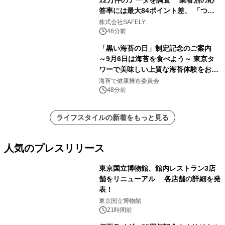
12万件のデータを調査 業者別の応
答率には最大84ポイント差、 「つな
がりやすさ」も選定基準に
株式会社SAFELY
48分前
「黒い海苔の日」制定記念のご案内
～9月6日は海苔を食べよう～ 東京タ
ワーで美味しい上質な海苔体験をお届
けします！
海苔で健康推進委員会
48分前
ライフスタイルの新着をもっと見る
人気のプレスリリース
東京国立博物館、館内レストラン3店
舗をリニューアル 各店舗の詳細を発
表！
1
東京国立博物館
21時間前