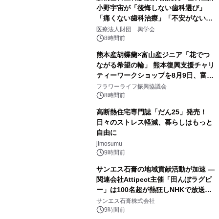
小野宇宙が「後悔しない歯科選び」
「痛くない歯科治療」「不安がない治
療計画」をテーマに専門監修
医療法人財団 興学会
8時間前
熊本産胡蝶蘭×富山産ジニア「花でつ
ながる希望の輪」 熊本復興支援チャリ
ティーワークショップを8月9日、富
山・射水で開催
フラワーライフ振興協議会
8時間前
高断熱住宅専門誌「だん25」発売！
日々のストレス軽減、暮らしはもっと
自由に
jimosumu
9時間前
サンエス石膏の地域貢献活動が加速 ―
関連会社Attipect主催「田んぼラグビ
ー」は100名超が熱狂しNHKで放送さ
れました。
サンエス石膏株式会社
9時間前