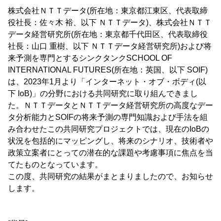
株式会社ＮＴＴデータ(所在地：東京都江東区、代表取締
役社長：佐々木 裕、以下 ＮＴＴデータ)、株式会社ＮＴＴ
データ経営研究所(所在地：東京都千代田区、代表取締役
社長：山口 重樹、以下 ＮＴＴデータ経営研究所)および将
来予測を専門とするシンクタンクSCHOOL OF
INTERNATIONAL FUTURES(所在地：英国、以下 SOIF)
は、2023年1月より「インターネット・オブ・ボディ(以
下 IoB)」の分野における共同研究に取り組んできまし
た。ＮＴＴデータとＮＴＴデータ経営研究所の高度なデー
タ分析能力とSOIFの将来予測の専門知識および手法を組
み合わせたこの共同研究プロジェクトでは、現在のIoBの
状況を包括的にマッピングし、将来のシナリオ、技術者や
政策立案者にとっての潜在的な課題や考慮事項に焦点を当
てたものとなっています。
この度、共同研究の結果がまとまりましたので、お知らせ
します。