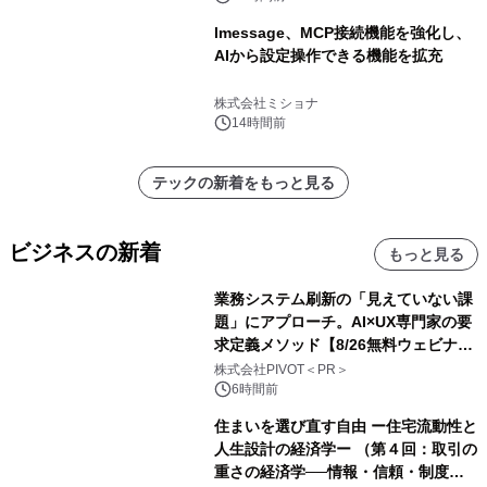
lmessage、MCP接続機能を強化し、
AIから設定操作できる機能を拡充
株式会社ミショナ
14時間前
テックの新着をもっと見る
ビジネスの新着
もっと見る
業務システム刷新の「見えていない課
題」にアプローチ。AI×UX専門家の要
求定義メソッド【8/26無料ウェビナ
ー】株式会社PIVOT
株式会社PIVOT＜PR＞
6時間前
住まいを選び直す自由 ー住宅流動性と
人生設計の経済学ー （第４回：取引の
重さの経済学──情報・信頼・制度を