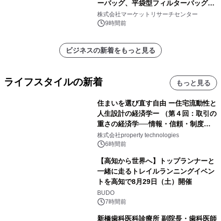
ーバッグ、平袋型フィルターバッグ、
プリーツフィルターバッグ、その
株式会社マーケットリサーチセンター
他）・分析レポートを発表
9時間前
ビジネスの新着をもっと見る
ライフスタイルの新着
もっと見る
住まいを選び直す自由 ー住宅流動性と
人生設計の経済学ー （第４回：取引の
重さの経済学──情報・信頼・制度を
PropTechはどう組み替えるか）｜
株式会社property technologies
PropTech-Lab
6時間前
【高知から世界へ】トップランナーと
一緒に走るトレイルランニングイベン
トを高知で8月29日（土）開催
BUDO
7時間前
新橋歯科医科診療所 副院長・歯科医師