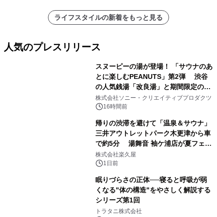
ライフスタイルの新着をもっと見る
人気のプレスリリース
スヌーピーの湯が登場！ 「サウナのあ
とに楽しむPEANUTS」第2弾 渋谷
の人気銭湯「改良湯」と期間限定のコ
1
ラボレーション サウナイキタイコラ
株式会社ソニー・クリエイティブプロダクツ
ボグッズも発売決定！
16時間前
帰りの渋滞を避けて「温泉＆サウナ」
三井アウトレットパーク木更津から車
で約5分 湯舞音 袖ケ浦店が夏フェア
2
メニューを提供
株式会社楽久屋
1日前
眠りづらさの正体──寝ると呼吸が弱
くなる"体の構造"をやさしく解説する
シリーズ第1回
3
トラタニ株式会社