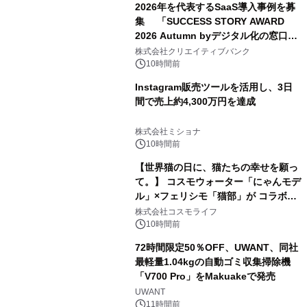
2026年を代表するSaaS導入事例を募
集 「SUCCESS STORY AWARD
2026 Autumn byデジタル化の窓口」
開催
株式会社クリエイティブバンク
10時間前
Instagram販売ツールを活用し、3日
間で売上約4,300万円を達成
株式会社ミショナ
10時間前
【世界猫の日に、猫たちの幸せを願っ
て。】 コスモウォーター「にゃんモデ
ル」×フェリシモ「猫部」が コラボキ
ャンペーンを実施
株式会社コスモライフ
10時間前
72時間限定50％OFF、UWANT、同社
最軽量1.04kgの自動ゴミ収集掃除機
「V700 Pro」をMakuakeで発売
UWANT
11時間前