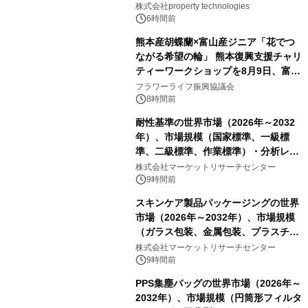
PropTechはどう組み替えるか）｜
株式会社property technologies
PropTech-Lab
6時間前
熊本産胡蝶蘭×富山産ジニア「花でつ
ながる希望の輪」 熊本復興支援チャリ
ティーワークショップを8月9日、富
山・射水で開催
フラワーライフ振興協議会
8時間前
耐性基準の世界市場（2026年～2032
年）、市場規模（国家標準、一級標
準、二級標準、作業標準）・分析レポ
ートを発表
株式会社マーケットリサーチセンター
9時間前
スキンケア製品パッケージングの世界
市場（2026年～2032年）、市場規模
（ガラス包装、金属包装、プラスチッ
ク包装、その他）・分析レポートを発
株式会社マーケットリサーチセンター
表
9時間前
PPS集塵バッグの世界市場（2026年～
2032年）、市場規模（円筒形フィルタ