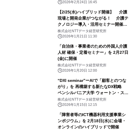
2026年2月24日 16:45
【2/25(水)ハイブリッド開催】 介護
現場と開発企業がつながる！ 介護テ
クノロジー導入・活用セミナー開催の
お知らせ
株式会社NTTデータ経営研究所
2026年1月21日 11:30
「自治体・事業者のための外国人介護
人材 確保・定着セミナー」を 2月27日
(金)に開催
株式会社NTTデータ経営研究所
2026年1月20日 12:00
“DXI seminar”ーAIで「顧客とのつな
がり」を 再構築する新たなDX戦略
ペンシルバニア大学 ウォートン・スク
ール 経営学教授 ニコライ・シゲル
株式会社NTTデータ経営研究所
コ氏によるDX関連の特別セミナー開催
2026年1月15日 12:15
「障害者等のICT機器利用支援事業シ
ンポジウム」を 2月18日(水)に会場・
オンラインのハイブリッドで開催