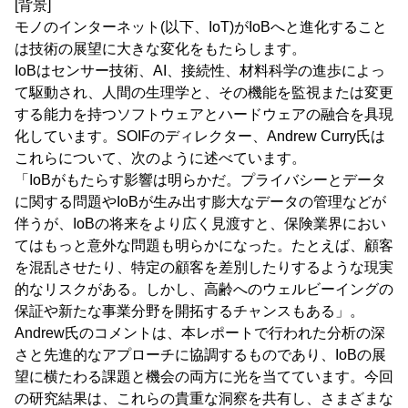
[背景]
モノのインターネット(以下、IoT)がIoBへと進化すること
は技術の展望に大きな変化をもたらします。
IoBはセンサー技術、AI、接続性、材料科学の進歩によっ
て駆動され、人間の生理学と、その機能を監視または変更
する能力を持つソフトウェアとハードウェアの融合を具現
化しています。SOIFのディレクター、Andrew Curry氏は
これらについて、次のように述べています。
「IoBがもたらす影響は明らかだ。プライバシーとデータ
に関する問題やIoBが生み出す膨大なデータの管理などが
伴うが、IoBの将来をより広く見渡すと、保険業界におい
てはもっと意外な問題も明らかになった。たとえば、顧客
を混乱させたり、特定の顧客を差別したりするような現実
的なリスクがある。しかし、高齢へのウェルビーイングの
保証や新たな事業分野を開拓するチャンスもある」。
Andrew氏のコメントは、本レポートで行われた分析の深
さと先進的なアプローチに協調するものであり、IoBの展
望に横たわる課題と機会の両方に光を当てています。今回
の研究結果は、これらの貴重な洞察を共有し、さまざまな