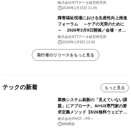
株式会社NTTデータ経営研究所
2026年1月15日 11:45
障害福祉現場における生産性向上推進
フォーラム ～ケアの充実のために
～ 2026年3月9日開催／会場・オン
ラインのハイブリッド形式
株式会社NTTデータ経営研究所
2026年1月9日 13:30
発行者のリリースをもっと見る
テックの新着
もっと見る
業務システム刷新の「見えていない課
題」にアプローチ。AI×UX専門家の要
求定義メソッド【8/26無料ウェビナ
ー】株式会社PIVOT
株式会社PIVOT＜PR＞
6時間前