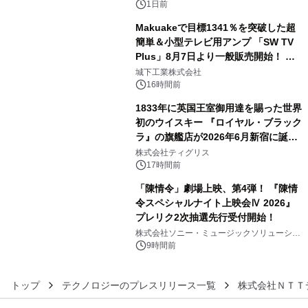
1日前
Makuakeで目標1341％を突破した超
簡単＆小型テレビ用アンプ 「SW TV
Plus」8月7日より一般販売開始！ ケ
4
ーブル1本つなぐだけ、テレビの音が
城下工業株式会社
ぐっと豊かに
16時間前
1833年に英国王室御用達を賜った世界
初のウイスキー 『ロイヤル・ブラック
ラ』の旗艦店が2026年6月新宿に誕
5
生 バカルディ ジャパンと連携した
株式会社ティグリス
没入型バー「BAR Arca」
17時間前
「陳情令」劇場上映、第4弾！ 『陳情
令スペシャルナイト上映会Ⅳ 2026』
プレリク2次抽選先行受付開始！
6
株式会社ソニー・ミュージックソリューショ
ンズ
9時間前
トップ
テクノロジーのプレスリリース一覧
株式会社ＮＴＴデー