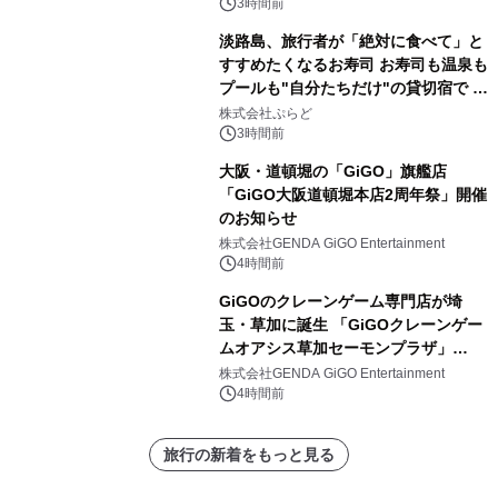
3時間前
淡路島、旅行者が「絶対に食べて」と
すすめたくなるお寿司 お寿司も温泉も
プールも"自分たちだけ"の貸切宿で 1
日1組限定「岩屋温泉 絵島別庭 海と
株式会社ぷらど
森」の握り寿司プラン
3時間前
大阪・道頓堀の「GiGO」旗艦店
「GiGO大阪道頓堀本店2周年祭」開催
のお知らせ
株式会社GENDA GiGO Entertainment
4時間前
GiGOのクレーンゲーム専門店が埼
玉・草加に誕生 「GiGOクレーンゲー
ムオアシス草加セーモンプラザ」
2026年8月7日(金)10時グランドオープ
株式会社GENDA GiGO Entertainment
ン
4時間前
旅行の新着をもっと見る