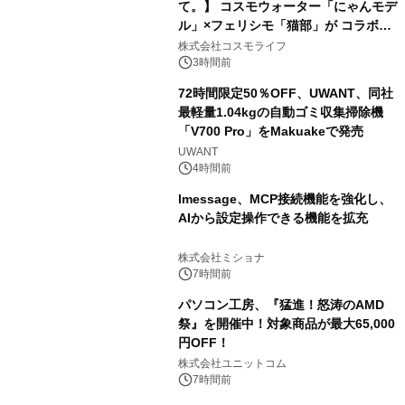
て。】 コスモウォーター「にゃんモデ
ル」×フェリシモ「猫部」が コラボキ
ャンペーンを実施
株式会社コスモライフ
3時間前
72時間限定50％OFF、UWANT、同社
最軽量1.04kgの自動ゴミ収集掃除機
「V700 Pro」をMakuakeで発売
UWANT
4時間前
lmessage、MCP接続機能を強化し、
AIから設定操作できる機能を拡充
株式会社ミショナ
7時間前
パソコン工房、『猛進！怒涛のAMD
祭』を開催中！対象商品が最大65,000
円OFF！
株式会社ユニットコム
7時間前