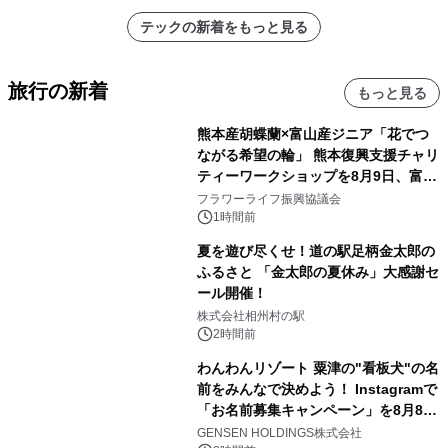
テックの新着をもっと見る
旅行の新着
もっと見る
熊本産胡蝶蘭×富山産ジニア「花でつ
ながる希望の輪」 熊本復興支援チャリ
ティーワークショップを8月9日、富
山・射水で開催
フラワーライフ振興協議会
1時間前
夏を遊び尽くせ！道の駅足柄金太郎の
ふるさと 「金太郎の夏休み」大感謝セ
ール開催！
株式会社相州村の駅
2時間前
わんわんリゾート 粟津の"看板犬"の名
前をみんなで決めよう！ Instagramで
「お名前募集キャンペーン」を8月8日
(土)より開催
GENSEN HOLDINGS株式会社