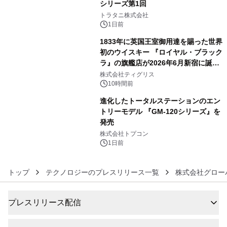
シリーズ第1回
4
トラタニ株式会社
1日前
1833年に英国王室御用達を賜った世界
初のウイスキー 『ロイヤル・ブラック
ラ』の旗艦店が2026年6月新宿に誕
5
生 バカルディ ジャパンと連携した
株式会社ティグリス
没入型バー「BAR Arca」
10時間前
進化したトータルステーションのエン
トリーモデル 『GM-120シリーズ』を
発売
6
株式会社トプコン
1日前
トップ
テクノロジーのプレスリリース一覧
株式会社グロー
プレスリリース配信