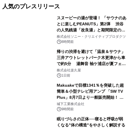
人気のプレスリリース
スヌーピーの湯が登場！ 「サウナのあ
とに楽しむPEANUTS」第2弾 渋谷
の人気銭湯「改良湯」と期間限定のコ
1
ラボレーション サウナイキタイコラ
株式会社ソニー・クリエイティブプロダクツ
ボグッズも発売決定！
8時間前
帰りの渋滞を避けて「温泉＆サウナ」
三井アウトレットパーク木更津から車
で約5分 湯舞音 袖ケ浦店が夏フェア
2
メニューを提供
株式会社楽久屋
1日前
Makuakeで目標1341％を突破した超
簡単＆小型テレビ用アンプ 「SW TV
Plus」8月7日より一般販売開始！ ケ
3
ーブル1本つなぐだけ、テレビの音が
城下工業株式会社
ぐっと豊かに
9時間前
眠りづらさの正体──寝ると呼吸が弱
くなる"体の構造"をやさしく解説する