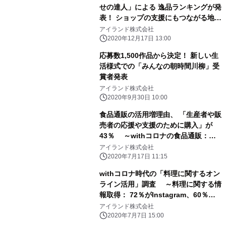
せの達人」による 逸品ランキングが発
表！ ショップの支援にもつながる地域
性のある商品が多数ランクイン
アイランド株式会社
2020年12月17日 13:00
応募数1,500作品から決定！ 新しい生
活様式での「みんなの朝時間川柳」受
賞者発表
アイランド株式会社
2020年9月30日 10:00
食品通販の活用増理由、 「生産者や販
売者の応援や支援のために購入」が
43％ ～withコロナの食品通販：
42％が購入増える、 人気ジャンルは
アイランド株式会社
洋菓子が50％～
2020年7月17日 11:15
withコロナ時代の「料理に関するオン
ライン活用」調査 ～料理に関する情
報取得： 72％がInstagram、60％以
上が「料理のライブ配信」を視聴～
アイランド株式会社
2020年7月7日 15:00