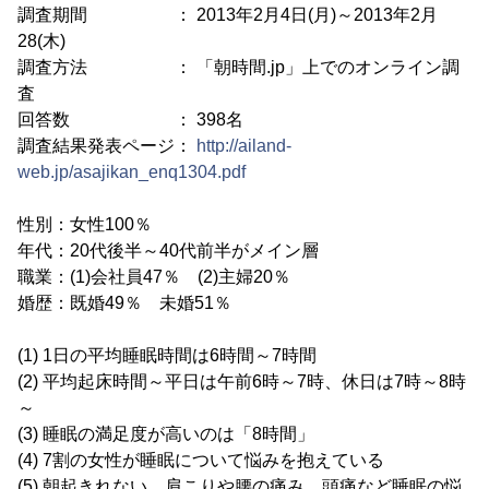
調査期間 ： 2013年2月4日(月)～2013年2月
28(木)
調査方法 ： 「朝時間.jp」上でのオンライン調
査
回答数 ： 398名
調査結果発表ページ：
http://ailand-
web.jp/asajikan_enq1304.pdf
性別：女性100％
年代：20代後半～40代前半がメイン層
職業：(1)会社員47％ (2)主婦20％
婚歴：既婚49％ 未婚51％
(1) 1日の平均睡眠時間は6時間～7時間
(2) 平均起床時間～平日は午前6時～7時、休日は7時～8時
～
(3) 睡眠の満足度が高いのは「8時間」
(4) 7割の女性が睡眠について悩みを抱えている
(5) 朝起きれない、肩こりや腰の痛み、頭痛など睡眠の悩