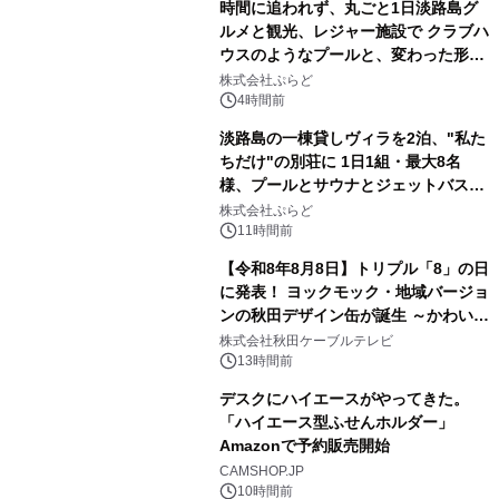
時間に追われず、丸ごと1日淡路島グ
ルメと観光、レジャー施設で クラブハ
ウスのようなプールと、変わった形の
2
サウナも 「THE BOXY AWAJI」のお
株式会社ぷらど
得な素泊まり連泊プランで
4時間前
淡路島の一棟貸しヴィラを2泊、"私た
ちだけ"の別荘に 1日1組・最大8名
様、プールとサウナとジェットバス付
3
きで Villa Mon Temps AWAJIの連泊
株式会社ぷらど
素泊りプラン
11時間前
【令和8年8月8日】トリプル「8」の日
に発表！ ヨックモック・地域バージョ
ンの秋田デザイン缶が誕生 ～かわいい
4
秋田犬の子犬と秋田の四季と名所を巡
株式会社秋田ケーブルテレビ
るパッケージ～ 9月1日(火)秋田県内で
13時間前
販売開始
デスクにハイエースがやってきた。
「ハイエース型ふせんホルダー」
Amazonで予約販売開始
5
CAMSHOP.JP
10時間前