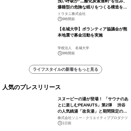
浅い呼吸が"二酸化炭素過剰"を生み、
爆睡型の危険な眠りをつくる構造を解
説
トラタニ株式会社
9時間前
【名城大学】ボランティア協議会が熊
本地震で募金活動を実施
学校法人 名城大学
9時間前
ライフスタイルの新着をもっと見る
人気のプレスリリース
スヌーピーの湯が登場！ 「サウナのあ
とに楽しむPEANUTS」第2弾 渋谷
の人気銭湯「改良湯」と期間限定のコ
1
ラボレーション サウナイキタイコラ
株式会社ソニー・クリエイティブプロダクツ
ボグッズも発売決定！
1日前