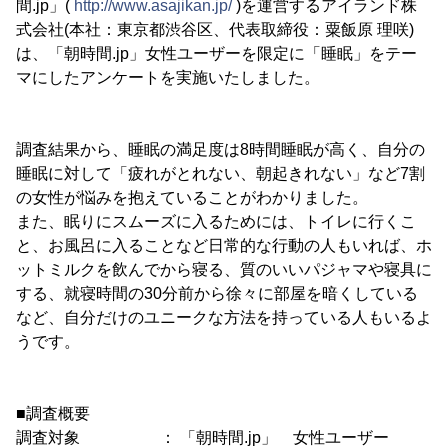
間.jp」(
http://www.asajikan.jp/
)を運営するアイランド株
式会社(本社：東京都渋谷区、代表取締役：粟飯原 理咲)
は、「朝時間.jp」女性ユーザーを限定に「睡眠」をテー
マにしたアンケートを実施いたしました。
調査結果から、睡眠の満足度は8時間睡眠が高く、自分の
睡眠に対して「疲れがとれない、朝起きれない」など7割
の女性が悩みを抱えていることがわかりました。
また、眠りにスムーズに入るためには、トイレに行くこ
と、お風呂に入ることなど日常的な行動の人もいれば、ホ
ットミルクを飲んでから寝る、質のいいパジャマや寝具に
する、就寝時間の30分前から徐々に部屋を暗くしている
など、自分だけのユニークな方法を持っている人もいるよ
うです。
■調査概要
調査対象 ： 「朝時間.jp」 女性ユーザー