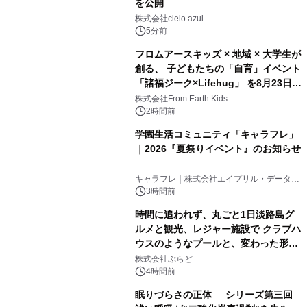
を公開
株式会社cielo azul
5分前
フロムアースキッズ × 地域 × 大学生が
創る、 子どもたちの「自育」イベント
「諸福ジーク×Lifehug」 を8月23日
(日)開催
株式会社From Earth Kids
2時間前
学園生活コミュニティ「キャラフレ」
｜2026『夏祭りイベント』のお知らせ
キャラフレ｜株式会社エイプリル・データ・
デザインズ
3時間前
時間に追われず、丸ごと1日淡路島グ
ルメと観光、レジャー施設で クラブハ
ウスのようなプールと、変わった形の
サウナも 「THE BOXY AWAJI」のお
株式会社ぷらど
得な素泊まり連泊プランで
4時間前
眠りづらさの正体──シリーズ第三回