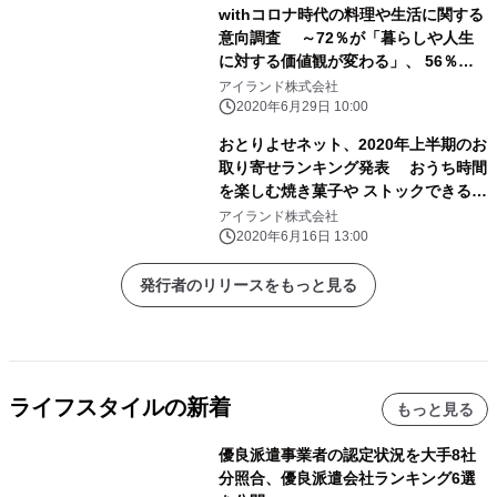
withコロナ時代の料理や生活に関する
意向調査 ～72％が「暮らしや人生
に対する価値観が変わる」、 56％は
「料理をする機会が増える」～
アイランド株式会社
2020年6月29日 10:00
おとりよせネット、2020年上半期のお
取り寄せランキング発表 おうち時間
を楽しむ焼き菓子や ストックできるグ
ルメがランクイン
アイランド株式会社
2020年6月16日 13:00
発行者のリリースをもっと見る
ライフスタイルの新着
もっと見る
優良派遣事業者の認定状況を大手8社
分照合、優良派遣会社ランキング6選