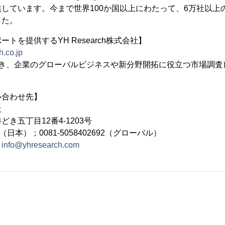
しています。今まで世界100か国以上にわたって、6万社以上
した。
トを提供するYH Research株式会社】
h.co.jp
置き、企業のグローバルビジネスや新分野開拓に役立つ市場調査
い合わせ先】
社
き五丁目12番4-1203号
692（日本）；0081-5058402692（グローバル）
：
info@yhresearch.com