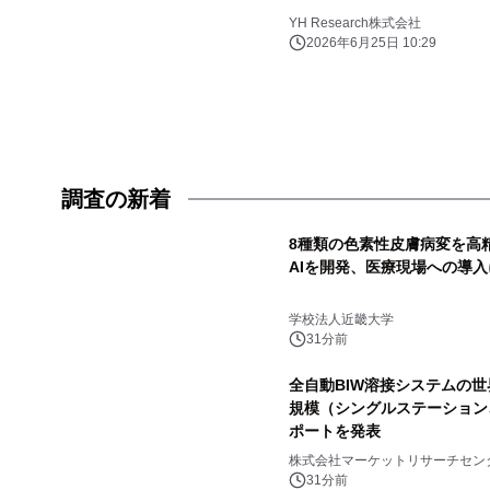
YH Research株式会社
2026年6月25日 10:29
調査の新着
8種類の色素性皮膚病変を高
AIを開発、医療現場への導
学校法人近畿大学
31分前
全自動BIW溶接システムの世界
規模（シングルステーション
ポートを発表
株式会社マーケットリサーチセン
31分前