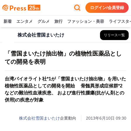
ログイン/会員登録
新着
エンタメ
グルメ
旅行
ファッション・美容
ライフスタ
株式会社雪国まいたけ
リリース一覧
「雪国まいたけ抽出物」の植物性医薬品とし
ての開発を表明
台湾バイオライト社*1が「雪国まいたけ抽出物」を用いた
植物性医薬品としての開発を開始 骨髄異形成症候群*2
などの難治性血液疾患、 および進行性腫瘍(抗がん剤との
併用)の疾患が対象
株式会社雪国まいたけ
企業動向
2013年6月10日 09:30