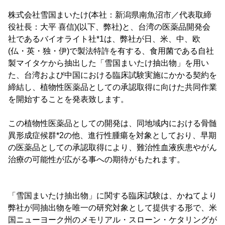
株式会社雪国まいたけ(本社：新潟県南魚沼市／代表取締
役社長：大平 喜信)(以下、弊社)と、台湾の医薬品開発会
社であるバイオライト社*1は、弊社が日、米、中、欧
(仏・英・独・伊)で製法特許を有する、食用菌である自社
製マイタケから抽出した「雪国まいたけ抽出物」を用い
た、台湾および中国における臨床試験実施にかかる契約を
締結し、植物性医薬品としての承認取得に向けた共同作業
を開始することを発表致します。
この植物性医薬品としての開発は、同地域内における骨髄
異形成症候群*2の他、進行性腫瘍を対象としており、早期
の医薬品としての承認取得により、難治性血液疾患やがん
治療の可能性が広がる事への期待がもたれます。
「雪国まいたけ抽出物」に関する臨床試験は、かねてより
弊社が同抽出物を唯一の研究対象として提供する形で、米
国ニューヨーク州のメモリアル・スローン・ケタリングが