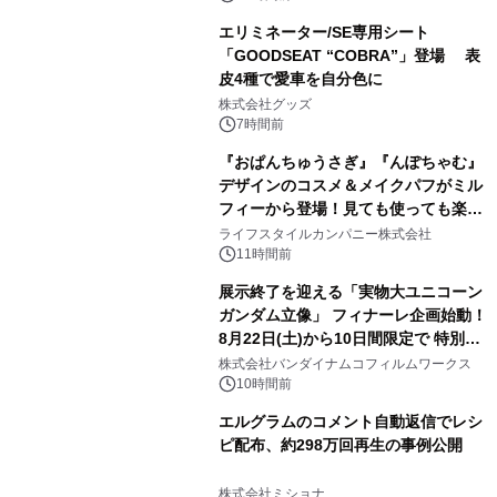
エリミネーター/SE専用シート
「GOODSEAT “COBRA”」登場 表
皮4種で愛車を自分色に
2
株式会社グッズ
7時間前
『おぱんちゅうさぎ』『んぽちゃむ』
デザインのコスメ＆メイクパフがミル
フィーから登場！見ても使っても楽し
3
い、ポップでキュートなコレクショ
ライフスタイルカンパニー株式会社
ン。
11時間前
展示終了を迎える「実物大ユニコーン
ガンダム立像」 フィナーレ企画始動！
8月22日(土)から10日間限定で 特別映
4
像『UNICORN GUNDAM Statue ―
株式会社バンダイナムコフィルムワークス
BEYOND POSSIBILITY ―』を上映！
10時間前
エルグラムのコメント自動返信でレシ
ピ配布、約298万回再生の事例公開
5
株式会社ミショナ