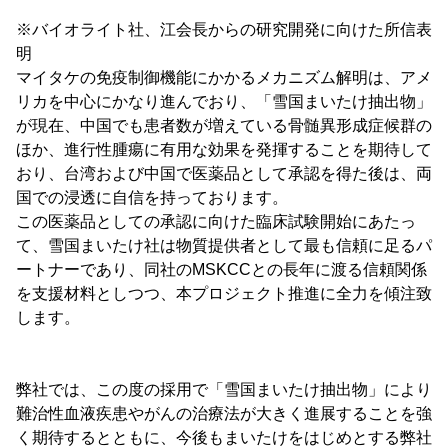
※バイオライト社、江会長からの研究開発に向けた所信表
明
マイタケの免疫制御機能にかかるメカニズム解明は、アメ
リカを中心にかなり進んでおり、「雪国まいたけ抽出物」
が現在、中国でも患者数が増えている骨髄異形成症候群の
ほか、進行性腫瘍に有用な効果を発揮することを期待して
おり、台湾および中国で医薬品として承認を得た後は、両
国での浸透に自信を持っております。
この医薬品としての承認に向けた臨床試験開始にあたっ
て、雪国まいたけ社は物質提供者として最も信頼に足るパ
ートナーであり、同社のMSKCCとの長年に渡る信頼関係
を支援材料としつつ、本プロジェクト推進に全力を傾注致
します。
弊社では、この度の採用で「雪国まいたけ抽出物」により
難治性血液疾患やがんの治療法が大きく進展することを強
く期待するとともに、今後もまいたけをはじめとする弊社