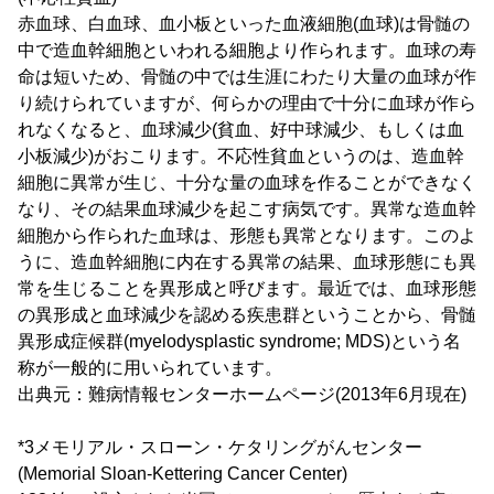
赤血球、白血球、血小板といった血液細胞(血球)は骨髄の
中で造血幹細胞といわれる細胞より作られます。血球の寿
命は短いため、骨髄の中では生涯にわたり大量の血球が作
り続けられていますが、何らかの理由で十分に血球が作ら
れなくなると、血球減少(貧血、好中球減少、もしくは血
小板減少)がおこります。不応性貧血というのは、造血幹
細胞に異常が生じ、十分な量の血球を作ることができなく
なり、その結果血球減少を起こす病気です。異常な造血幹
細胞から作られた血球は、形態も異常となります。このよ
うに、造血幹細胞に内在する異常の結果、血球形態にも異
常を生じることを異形成と呼びます。最近では、血球形態
の異形成と血球減少を認める疾患群ということから、骨髄
異形成症候群(myelodysplastic syndrome; MDS)という名
称が一般的に用いられています。
出典元：難病情報センターホームページ(2013年6月現在)
*3メモリアル・スローン・ケタリングがんセンター
(Memorial Sloan-Kettering Cancer Center)