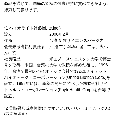
商品を通じて、国民の皆様の健康維持に貢献できるよう、
努力して参ります。
*1 バイオライト社(BioLite,Inc.)
設立 ：2006年2月
住所 ：台湾 新竹サイエンスパーク内
会長兼最高執行責任者：江 滄□* (T.S.Jiang) *□は、火へ
んに玄
社長略歴 ：米国ノースウェスタン大学で博士
号を取得。米国、台湾の大学で教授を努めた後に、1996
年、台湾で最初のバイオテック会社であるユナイテッド・
バイオテック・コーポレーション(United Biotech Corp.)を
設立。1998年には、新薬の開発に特化した株式会社サイ
トヘルス・コーポレーション(PhytoHealth Corp.)を台湾で
設立。
*2 骨髄異形成症候群(こつずいいけいせいしょうこうぐん)
(不応性貧血)