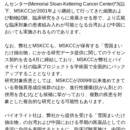
んセンター(Memorial Sloan-Kettering Cancer Center)*3(以
下、MSKCC)が2001年より継続して行ってきた細胞およ
び動物試験、臨床研究をさらに発展させる形で、より広範
な臨床対象の患者組み入れが可能となる台湾および中国に
おいても実施されるものであります。
なお、弊社とMSKCCも、MSKCCが保有する「雪国まい
たけ抽出物」にかかる研究データ提供に関してのライセン
ス契約を去る4月に締結しており、MSKCCが弊社とバイ
オライト社の臨床プロジェクトを学術面で全面的にバック
アップすることとなります。
研究対象疾患としては、MSKCCが2009年以来進めてきて
いる骨髄異形成症候群のほか、進行性腫瘍(抗がん剤との
併用を含む)なども候補に挙がっており、複数の疾患を対
象とした複合的な研究となる可能性もあります。
バイオライト社は、弊社から提供を受ける「雪国まいたけ
抽出物」の台湾および中国における早期の医薬品としての
承認に自信を表明するとともに、臨床試験実施は、中国の