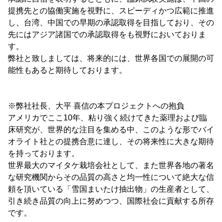
提携先との協働実施を視野に、スピーディかつ広範に推進
し、台湾、中国での早期の承認取得を目指しており、その
先にはアジア諸国での承認取得をも視野においておりま
す。
弊社と致しましては、将来的には、世界各国での展開の可
能性もあると期待しております。
※弊社社長、大平 喜信の本プロジェクトへの抱負
アメリカでここ10年、粘り強く続けてきた薬理および臨
床研究が、世界的な注目を集める中、このような形でバイ
オライト社との提携合意に達し、その将来性に大きな期待
を持っております。
世界最大のマイタケ栽培会社として、また世界各地の著名
な研究機関からその品質の高さと均一性について絶大な信
頼を頂いている「雪国まいたけ抽出物」の生産者として、
引き続き品質の向上に努めつつ、国際社会に貢献する所存
です。