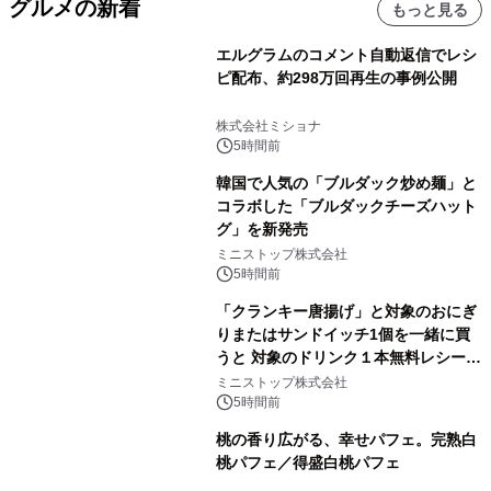
グルメの新着
もっと見る
エルグラムのコメント自動返信でレシ
ピ配布、約298万回再生の事例公開
株式会社ミショナ
5時間前
韓国で人気の「ブルダック炒め麺」と
コラボした「ブルダックチーズハット
グ」を新発売
ミニストップ株式会社
5時間前
「クランキー唐揚げ」と対象のおにぎ
りまたはサンドイッチ1個を一緒に買
うと 対象のドリンク１本無料レシート
クーポンもらえる！※1
ミニストップ株式会社
5時間前
桃の香り広がる、幸せパフェ。完熟白
桃パフェ／得盛白桃パフェ