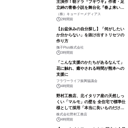
主演作！朝ドラ『ブギウギ』作者・足
立紳の青春小説を舞台化『春よ来い、
マジで来い』キービジュアル解禁！
（株）キョードーメディアス
2時間前
【お盆休みの自分探し】「何がしたい
か分からない」を抜け出すトリセツの
作り方
撫子Plus株式会社
3時間前
「こんな支援のかたちがあるなんて」
花に触れ、癒やされる時間が熊本への
支援に
フラワーライフ振興協議会
4時間前
野村工務店、北イタリア産の天然しっ
くい「マルモ」の壁を 全住宅で標準仕
様として採用「本当に良いものだけに
こだわる」
株式会社野村工務店
4時間前