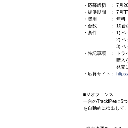
・応募締切 ： 7月20
・提供期間 ： 7月
・費用 ： 無料
・台数 ： 10台の
・条件 ： 1) ペ
2) ペットの
3) ペット関連
・特記事項 ： トラ
購入をご希望
発売に合わせて
・応募サイト：
https
■ジオフェンス
一台のTrackiP
を自動的に検出して