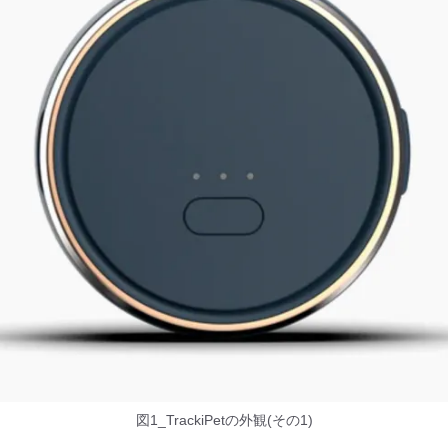
図1_TrackiPetの外観(その1)