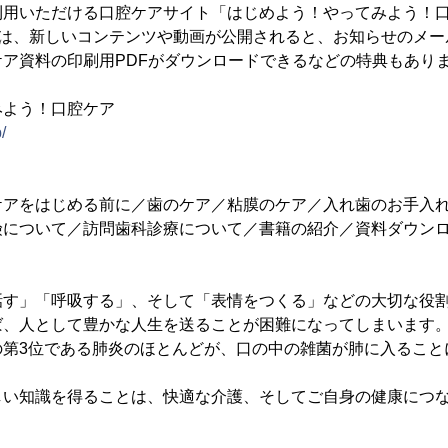
利用いただける口腔ケアサイト「はじめよう！やってみよう！
方は、新しいコンテンツや動画が公開されると、お知らせのメ
ア資料の印刷用PDFがダウンロードできるなどの特典もあり
みよう！口腔ケア
/
ケアをはじめる前に／歯のケア／粘膜のケア／入れ歯のお手入
険について／訪問歯科診療について／書籍の紹介／資料ダウン
話す」「呼吸する」、そして「表情をつくる」などの大切な役割
ば、人として豊かな人生を送ることが困難になってしまいます
の第3位である肺炎のほとんどが、口の中の雑菌が肺に入ること
しい知識を得ることは、快適な介護、そしてご自身の健康につ