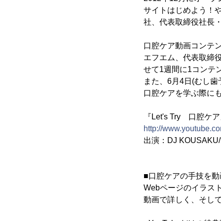
サイトはじめよう！や
社、代表取締役社長・
口腔ケア動画コンテン
エフエム、代表取締役社
せて1週間に1コンテ
また、6月4日(むし
口腔ケアを学ぶ際に
『Let's Try 口腔ケ
http://www.youtube.c
出演：DJ KOUSAK
■口腔ケアの手技を動
Webページのイラス
動画で詳しく、そし