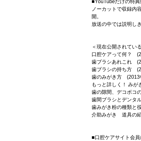
■YouTubeだけの特
ノーカットで収録内容
開。
放送の中では説明しき
＜現在公開されてい
口腔ケアって何？ (2
歯ブラシあれこれ (20
歯ブラシの持ち方 (20
歯のみがき方 (2013
もっと詳しく！ みがき
歯の隙間、デコボコのみ
歯間ブラシとデンタルフ
歯みがき粉の種類と役割
介助みがき 道具の紹介
■口腔ケアサイト会