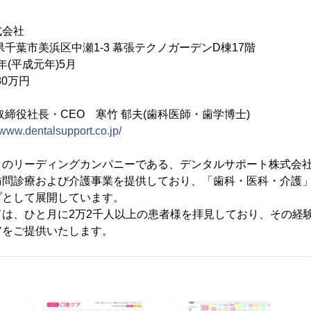
式会社
千葉市美浜区中瀬1-3 幕張テクノガーデンD棟17階
(平成元年)5月
0万円
名
役社長・CEO 寒竹 郁夫(歯科医師・歯学博士)
//www.dentalsupport.co.jp/
トのリーディングカンパニーである、デンタルサポート株式会
訪問診療および介護事業を提供しており、「歯科・医科・介護
プとして展開しています。
ては、ひと月に2万2千人以上の患者様を拝見しており、その経
アをご提供いたします。