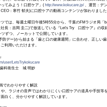
ってみよう！口腔ケア」(
http://www.kokucare.jp/
、運営：デ
CEO：寒竹 郁夫)に口腔ケアの動画コンテンツが加わりました
ツでは、毎週土曜日午後5時55分から、千葉のFMラジオ局「ba
長：吉岡 圭二)で放送している『Let's Try 口腔ケア』の
ンツずつ、ノーカットで公開しています。
歯予防デー)から始まる「歯と口の健康週間」に合わせ、正しい
もご利用いただけます。
ア』
om/user/LetsTrykokucare
U/歯科衛生士 城 明妙
画でわかりやすく解説
トや、ラジオの音声ではわかりにくい口腔ケアの道具や手技等を
て面白く、分かりやすく解説しています。