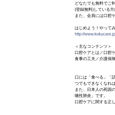
どなたでも無料でご
(登録無料)している
また、会員には口腔ケ
はじめよう！やって
http://www.kokucare.jp
＜主なコンテンツ＞
口腔ケアとは／口腔
食事の工夫／介護保
口には「食べる」「
つでもできなくなれ
また、日本人の死因
嚥性肺炎」です。
口腔ケアに関する正