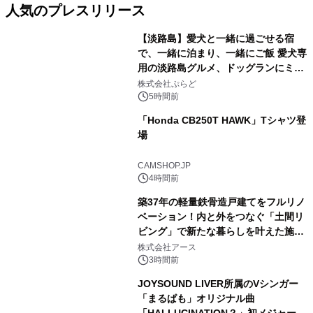
人気のプレスリリース
【淡路島】愛犬と一緒に過ごせる宿
で、一緒に泊まり、一緒にご飯 愛犬専
用の淡路島グルメ、ドッグランにミニ
1
プール グランピングとトレーラーハウ
株式会社ぷらど
スの2施設で
5時間前
「Honda CB250T HAWK」Tシャツ登
場
2
CAMSHOP.JP
4時間前
築37年の軽量鉄骨造戸建てをフルリノ
ベーション！内と外をつなぐ「土間リ
ビング」で新たな暮らしを叶えた施工
3
事例を株式会社アースが公開
株式会社アース
3時間前
JOYSOUND LIVER所属のVシンガー
「まるぱも」オリジナル曲