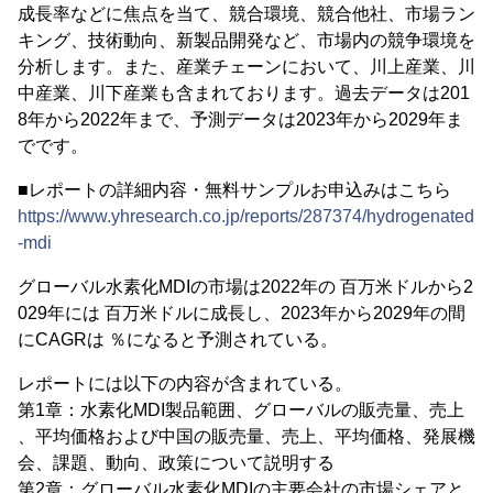
成長率などに焦点を当て、競合環境、競合他社、市場ラン
キング、技術動向、新製品開発など、市場内の競争環境を
分析します。また、産業チェーンにおいて、川上産業、川
中産業、川下産業も含まれております。過去データは201
8年から2022年まで、予測データは2023年から2029年ま
でです。
■レポートの詳細内容・無料サンプルお申込みはこちら
https://www.yhresearch.co.jp/reports/287374/hydrogenated
-mdi
グローバル水素化MDIの市場は2022年の 百万米ドルから2
029年には 百万米ドルに成長し、2023年から2029年の間
にCAGRは ％になると予測されている。
レポートには以下の内容が含まれている。
第1章：水素化MDI製品範囲、グローバルの販売量、売上
、平均価格および中国の販売量、売上、平均価格、発展機
会、課題、動向、政策について説明する
第2章：グローバル水素化MDIの主要会社の市場シェアと