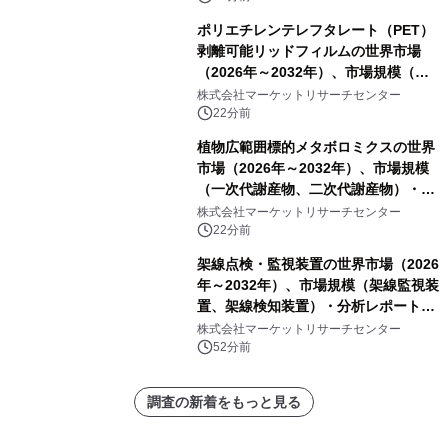
ポリエチレンテレフタレート（PET）
剥離可能リッドフィルムの世界市場
（2026年～2032年）、市場規模（ヒ
ートシールタイプ、コールドシールタ
株式会社マーケットリサーチセンター
イプ、粘着タイプ）・分析レポートを
22分前
発表
植物広範囲標的メタボロミクスの世界
市場（2026年～2032年）、市場規模
（一次代謝産物、二次代謝産物）・分
析レポートを発表
株式会社マーケットリサーチセンター
22分前
架線点検・監視装置の世界市場（2026
年～2032年）、市場規模（架線監視装
置、架線検知装置）・分析レポートを
発表
株式会社マーケットリサーチセンター
52分前
調査の新着をもっと見る