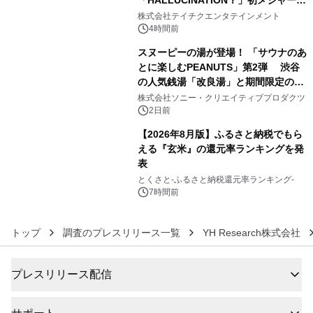
「HALLUCINATION？」初メジャー配
4
信リリース決定！
株式会社テイチクエンタテインメント
4時間前
スヌーピーの湯が登場！ 「サウナのあ
とに楽しむPEANUTS」第2弾 渋谷
の人気銭湯「改良湯」と期間限定のコ
5
ラボレーション サウナイキタイコラ
株式会社ソニー・クリエイティブプロダクツ
ボグッズも発売決定！
2日前
【2026年8月版】ふるさと納税でもら
える『玄米』の還元率ランキングを発
表
6
とくさと-ふるさと納税還元率ランキング-
7時間前
トップ
調査のプレスリリース一覧
YH Research株式会社
プレスリリース配信