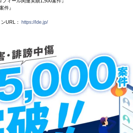
プロフィール関連実績1,500案件』
0案件』
ンURL：
https://lde.jp/