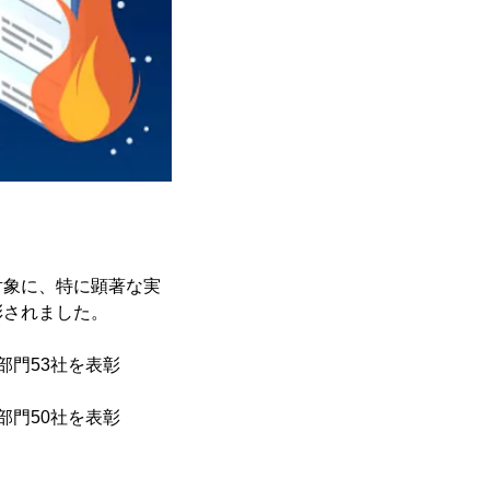
対象に、特に顕著な実
彰されました。
部門53社を表彰
部門50社を表彰