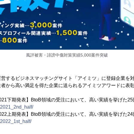
風評被害・誹謗中傷対策実績5,000案件突破
運営するビジネスマッチングサイト「アイミツ」に登録企業を
注者から高い満足を得た企業に送られるアイミツアワードに表
021下期発表】BtoB領域の受注において、高い実績を挙げた25
d/2021_2nd_half/
022上期発表】BtoB領域の受注において、高い実績を挙げた24
d/2022_1st_half/