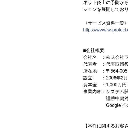
ネット炎上の予防か
ションを展開してお
〈サービス資料一覧
https://www.w-protec
■会社概要
会社名 ：株式会社
代表者 ：代表取締役
所在地 ：〒564-00
設立 ：2006年2月
資本金 ：1,000万円
事業内容：システム開
誹謗中傷対策事業
Googleビジ
【本件に関するお客