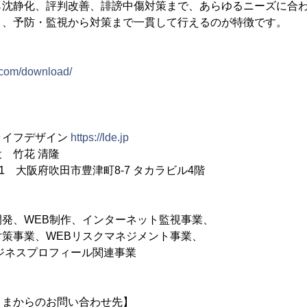
ら沈静化、評判改善、誹謗中傷対策まで、あらゆるニーズに合
り、予防・監視から対策まで一貫して行えるのが特徴です。
〉
t.com/download/
ライフデザイン
https://lde.jp
 竹花 清隆
51 大阪府吹田市豊津町8-7 タカラビル4階
発、WEB制作、インターネット監視事業、
、WEBリスクマネジメント事業、
ネスプロフィール関連事業
さまからのお問い合わせ先】