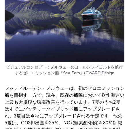
ビジュアルコンセプト：ノルウェーのヨールンフィヨルドを航行
するゼロエミッション船『Sea Zero』(C)VARD Design
フッティルーテン・ノルウェーは、初のゼロエミッション
船を目指す一方で、現在、既存の船隊において欧州海運史
上最も大規模な環境改善を行っています。7隻のうち2隻
はすでにバッテリーハイブリッド船にアップグレードさ
れ、3隻目は今秋にアップグレードされる予定です。他の
5隻は、CO2排出量を25％、NOx(窒素酸化物)を80％削減