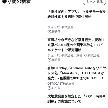
乗り物の新着
もっと見る
「乗換案内」アプリ、 マルチモーダル
経路検索を多言語で提供開始
ジョルダン株式会社
26分前
東尋坊や永平寺など福井観光に便利！
京福バスの6種の企画乗車券をモバイ
ルチケットで販売開始
ジョルダン株式会社、京福バス株式会社
26分前
有線CarPlay／Android Autoをワイヤ
レス化 「Mini Aura」 OTTOCASTが
発売、2色展開で8/31まで40％OFF！
OTTOCAST株式会社
41分前
大地震発生を想定した 『バス一時停車
訓練』の実施について