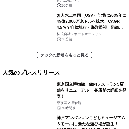
株式会社レアラ
26分前
無人水上車両（USV）市場は2035年に
45億7,000万米ドルへ拡大、CAGR
4.9％で自律航行・海洋監視・防衛用
途の導入が加速
株式会社レポートオーシャン
26分前
テックの新着をもっと見る
人気のプレスリリース
東京国立博物館、館内レストラン3店
舗をリニューアル 各店舗の詳細を発
表！
1
東京国立博物館
20時間前
神戸アンパンマンこどもミュージアム
＆モールに 新たな遊び場が誕生！