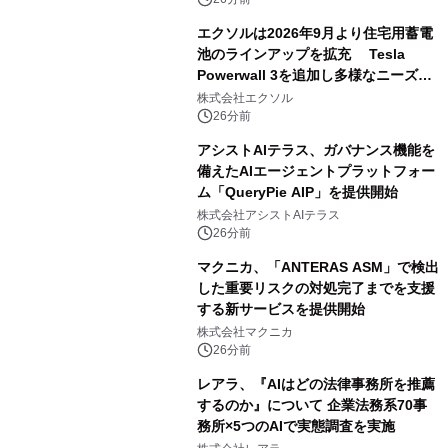
エクソルは2026年9月より住宅用蓄電
池のラインアップを拡充 Tesla
Powerwall 3を追加し多様なニーズに
応える提案体制を強化
株式会社エクソル
26分前
アシストAIテラス、ガバナンス機能を
備えたAIエージェントプラットフォー
ム「QueryPie AIP」を提供開始
株式会社アシストAIテラス
26分前
マクニカ、「ANTERAS ASM」で検出
した重要リスクの対処完了までを支援
する新サービスを提供開始
株式会社マクニカ
26分前
レアラ、『AIはどの法律事務所を推薦
するのか』について 企業法務系70事
務所×5つのAIで実態調査を実施