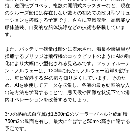
縦、逆回転プロペラ、複数の開閉式スラスターなど、現在
のクルーズ船には存在しない数々の初めての改良型ソリュ
ーションを搭載する予定です。さらに空気潤滑、高機能な
船体塗装、自発的な船体洗浄などの技術も搭載していま
す。
また、バッテリー残量は船外に表示され、船長や乗組員が
操船するブリッジは飛行機のコックピットのようにAIの強
化により大幅に小型化される見込みです。フッティルーテ
ン・ノルウェーは、130年にわたりノルウェー沿岸を航行
し、毎日寄港する34の港を知り尽くしています。そのた
め、AIを駆使してデータを収集し、各港の最も効率的な入
出港方法を学習することで、悪天候や困難な状況下での港
内オペレーションを改善するでしょう。
3つの格納式自立翼は1,500m2のソーラーパネルと総面積
750m2の風面を有し、最大に伸ばすと50mの高さに達する
予定です。