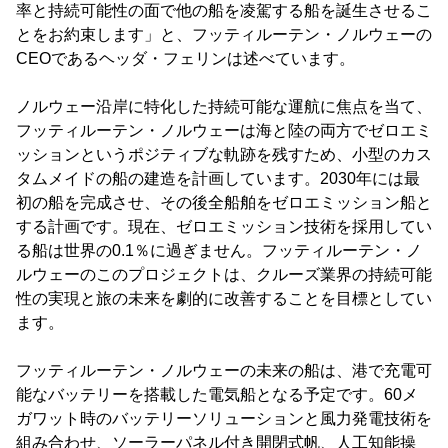
率と持続可能性の面で他の船を凌駕する船を誕生させるこ
とをお約束します」と、フッティルーテン・ノルウェーの
CEOであるヘッダ・フェリンは述べています。
ノルウェー沿岸に特化した持続可能な運航に焦点を当て、
フッティルーテン・ノルウェーは海と陸の両方でゼロエミ
ッションというポジティブな軌跡を残すため、小型のカス
タムメイドの船の建造を計画しています。2030年には最
初の船を完成させ、その後全船舶をゼロエミッション船と
する計画です。現在、ゼロエミッション技術を採用してい
る船は世界の0.1％に過ぎません。フッティルーテン・ノ
ルウェーのこのプロジェクトは、クルーズ業界の持続可能
性の実現と旅の未来を劇的に改善することを目標としてい
ます。
フッティルーテン・ノルウェーの未来の船は、港で充電可
能なバッテリーを搭載した電気船となる予定です。60メ
ガワット時のバッテリーソリューションと風力発電技術を
組み合わせ、ソーラーパネル付き開閉式帆、人工知能操