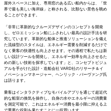
屋外スペースに加え、専用窓のある広い船内からは、「世
界で最も美しい海岸線」と称される、比類ない景色を眺め
ることができます。
「非常に革新的なクルーズデザインのコンセプトを開発
し、ゼロエミッション船にふさわしい最高の設計手法を研
究しています。革新的な船体と推進ソリューションを備え
た流線型のスタイルは、エネルギー需要を削減するだけで
なく乗客の快適性も向上させます。その過程で私たちは新
しい設計ツールを開発し、エネルギー効率を向上させるた
めの新しい技術を探求しています」と、コンセプトビジュ
アルを手がけた設計・造船会社 VARD社のリサーチ＆イ
ノベーションマネージャー、ヘンリック・バーヴァング氏
は語ります。
乗客はインタラクティブなモバイルアプリを通じて超近代
的な船室の換気を操作し、自身の水やエネルギーの消費量
を測定可能で、これはエネルギー消費を最小限に抑える上
で重要な役割を果たすことに一役買います。