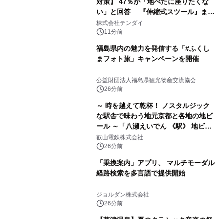
対策】 47％が「地べたに座りたくな
い」と回答 『伸縮式スツール』まと
め買いキャンペーンを8/6開始
株式会社テンダイ
11分前
福島県内の魅力を発信する「#ふくし
まフォト旅」キャンペーンを開催
公益財団法人福島県観光物産交流協会
26分前
～ 時を越えて乾杯！ ノスタルジック
な駅舎で味わう地元京都と各地の地ビ
ール ～「八瀬えいでん 《駅》 地ビー
ル祭り」を開催します
叡山電鉄株式会社
26分前
「乗換案内」アプリ、 マルチモーダル
経路検索を多言語で提供開始
ジョルダン株式会社
26分前