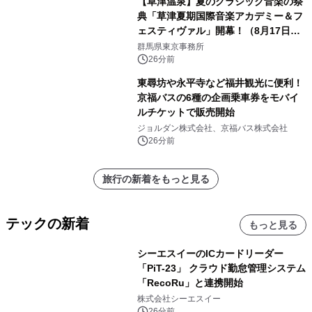
【草津温泉】夏のクラシック音楽の祭
典「草津夏期国際音楽アカデミー＆フ
ェスティヴァル」開幕！（8月17日か
ら）
群馬県東京事務所
26分前
東尋坊や永平寺など福井観光に便利！
京福バスの6種の企画乗車券をモバイ
ルチケットで販売開始
ジョルダン株式会社、京福バス株式会社
26分前
旅行の新着をもっと見る
テックの新着
もっと見る
シーエスイーのICカードリーダー
「PiT-23」 クラウド勤怠管理システム
「RecoRu」と連携開始
株式会社シーエスイー
26分前