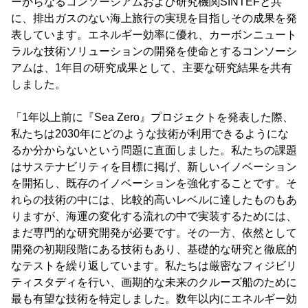
ーからなるコンソーシアムおよび研究機関SINTEFと共
に、排出ガスのない海上旅行の実現を目指しその成果を発
表しています。エネルギー効率に優れ、カーボンニュート
ラルな技術ソリューションの開発を使命とするコンソーシ
アムは、1年目の研究成果として、主要な研究結果を共有
しました。
「1年以上前に『Sea Zero』プロジェクトを発表した際、
私たちは2030年にどのような技術が利用できるようにな
るか分からないという問題に直面しました。私たちの課題
はサステナビリティを目標に掲げ、新しいイノベーション
を開拓し、既存のイノベーションを強化することです。そ
れらの技術の中には、比較的高いレベルに達したものもあ
りますが、海運の変化する流れの中で実装するためには、
まだ専門的な研究開発が必要です。その一方、依然として
開発の初期段階にある技術もあり、基礎的な研究と徹底的
なテストを繰り返しています。私たちは厳密なフィジビリ
ティスタディを行い、画期的な未来のクルーズ船のために
最も有望な技術を特定しました。数年以内にエネルギー効