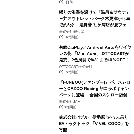
1日前
帰りの渋滞を避けて「温泉＆サウナ」
三井アウトレットパーク木更津から車
で約5分 湯舞音 袖ケ浦店が夏フェア
2
メニューを提供
株式会社楽久屋
14時間前
有線CarPlay／Android Autoをワイヤ
レス化 「Mini Aura」 OTTOCASTが
発売、2色展開で8/31まで40％OFF！
3
OTTOCAST株式会社
16時間前
『FUNBOO(ファンブー)』が、スシロ
ーとGAZOO Racing 初コラボキャン
ペーンに登場 全国のスシロー店舗で
4
GR 4車種の FUNBOO(ミニカー)付き
株式会社JAM
メニューが展開されます
8時間前
株式会社バブル、伊勢原市へ3人乗り
EVトゥクトゥク 「VIVEL COCO」を
寄贈
5