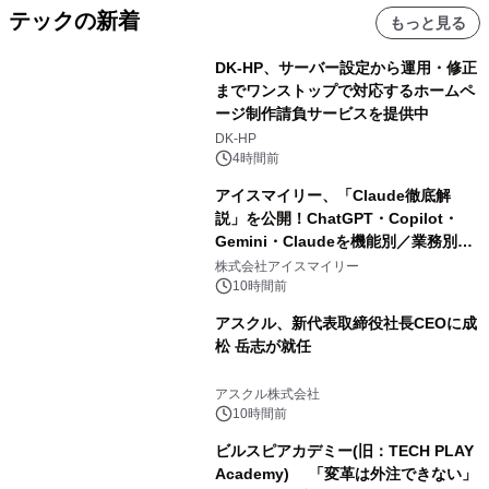
テックの新着
もっと見る
DK-HP、サーバー設定から運用・修正
までワンストップで対応するホームペ
ージ制作請負サービスを提供中
DK-HP
4時間前
アイスマイリー、「Claude徹底解
説」を公開！ChatGPT・Copilot・
Gemini・Claudeを機能別／業務別に
比較―自社に合う生成AIの選び方がわ
株式会社アイスマイリー
かる実践ガイド
10時間前
アスクル、新代表取締役社長CEOに成
松 岳志が就任
アスクル株式会社
10時間前
ビルスピアカデミー(旧：TECH PLAY
Academy) 「変革は外注できない」