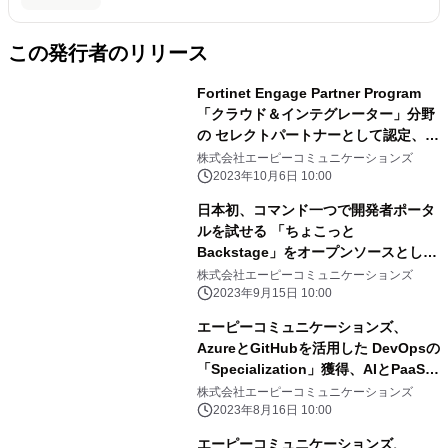
この発行者のリリース
Fortinet Engage Partner Program
「クラウド＆インテグレーター」分野
の セレクトパートナーとして認定、
AWSへのクラウドリフトにおけるセキ
株式会社エーピーコミュニケーションズ
ュリティ対策支援を強化
2023年10月6日 10:00
日本初、コマンド一つで開発者ポータ
ルを試せる 「ちょこっと
Backstage」をオープンソースとして
GitHubにて公開
株式会社エーピーコミュニケーションズ
2023年9月15日 10:00
エーピーコミュニケーションズ、
AzureとGitHubを活用した DevOpsの
「Specialization」獲得、AIとPaaSを
組み合わせた DevOps推進で開発者体
株式会社エーピーコミュニケーションズ
験と生産性の向上を加速
2023年8月16日 10:00
エーピーコミュニケーションズ、