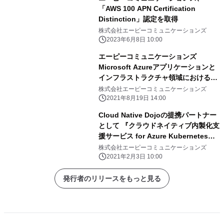
「AWS 100 APN Certification
Distinction」認定を取得
株式会社エーピーコミュニケーションズ
2023年6月8日 10:00
エーピーコミュニケーションズ
Microsoft Azureアプリケーションと
インフラストラクチャ領域における
「Gold DevOpsコンピテンシー」を
株式会社エーピーコミュニケーションズ
取得
2021年8月19日 14:00
Cloud Native Dojoの提携パートナー
として 『クラウドネイティブ内製化支
援サービス for Azure Kubernetes
Service』を2月3日(水)より提供開始
株式会社エーピーコミュニケーションズ
2021年2月3日 10:00
発行者のリリースをもっと見る