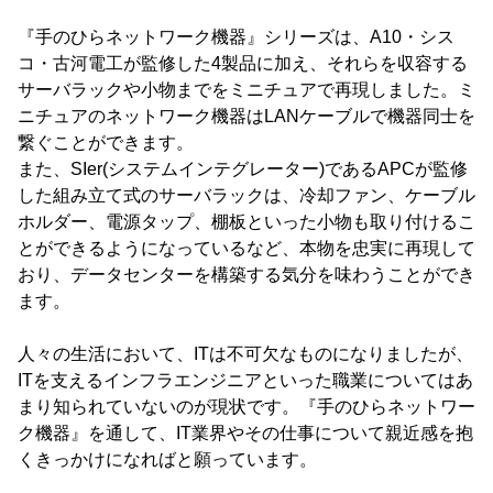
『手のひらネットワーク機器』シリーズは、A10・シス
コ・古河電工が監修した4製品に加え、それらを収容する
サーバラックや小物までをミニチュアで再現しました。ミ
ニチュアのネットワーク機器はLANケーブルで機器同士を
繋ぐことができます。
また、SIer(システムインテグレーター)であるAPCが監修
した組み立て式のサーバラックは、冷却ファン、ケーブル
ホルダー、電源タップ、棚板といった小物も取り付けるこ
とができるようになっているなど、本物を忠実に再現して
おり、データセンターを構築する気分を味わうことができ
ます。
人々の生活において、ITは不可欠なものになりましたが、
ITを支えるインフラエンジニアといった職業についてはあ
まり知られていないのが現状です。『手のひらネットワー
ク機器』を通して、IT業界やその仕事について親近感を抱
くきっかけになればと願っています。