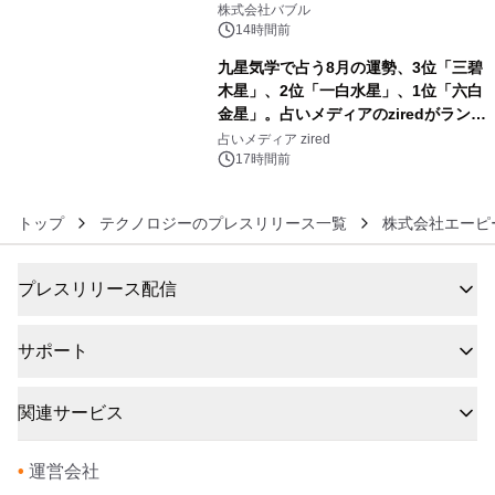
株式会社バブル
14時間前
九星気学で占う8月の運勢、3位「三碧
木星」、2位「一白水星」、1位「六白
金星」。占いメディアのziredがランキ
6
ングを発表
占いメディア zired
17時間前
トップ
テクノロジーのプレスリリース一覧
株式会社エーピ
プレスリリース配信
サポート
関連サービス
•
運営会社