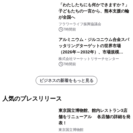
「わたしたちにも何かできますか？」
子どもたちの一言から、熊本支援の輪
が全国へ
フラワーライフ振興協議会
7時間前
アルミニウム・ジルコニウム合金スパ
ッタリングターゲットの世界市場
（2026年～2032年）、市場規模
（0.995、0.999、その他）・分析レポ
株式会社マーケットリサーチセンター
ートを発表
7時間前
ビジネスの新着をもっと見る
人気のプレスリリース
東京国立博物館、館内レストラン3店
舗をリニューアル 各店舗の詳細を発
表！
1
東京国立博物館