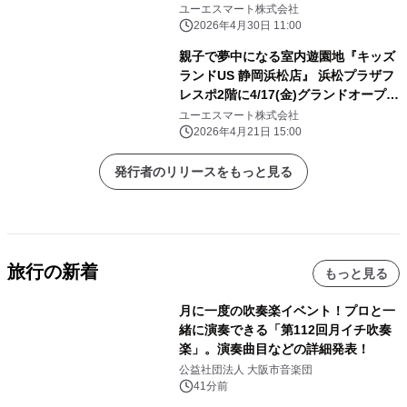
ドオープン！
ユーエスマート株式会社
2026年4月30日 11:00
親子で夢中になる室内遊園地『キッズ
ランドUS 静岡浜松店』 浜松プラザフ
レスポ2階に4/17(金)グランドオープ
ン！
ユーエスマート株式会社
2026年4月21日 15:00
発行者のリリースをもっと見る
旅行の新着
もっと見る
月に一度の吹奏楽イベント！プロと一
緒に演奏できる「第112回月イチ吹奏
楽」。演奏曲目などの詳細発表！
公益社団法人 大阪市音楽団
41分前