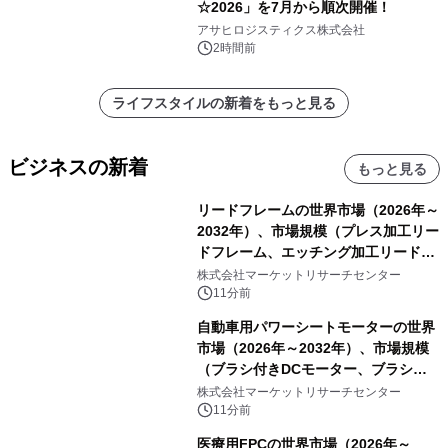
☆2026」を7月から順次開催！
アサヒロジスティクス株式会社
2時間前
ライフスタイルの新着をもっと見る
ビジネスの新着
もっと見る
リードフレームの世界市場（2026年～
2032年）、市場規模（プレス加工リー
ドフレーム、エッチング加工リードフ
レーム）・分析レポートを発表
株式会社マーケットリサーチセンター
11分前
自動車用パワーシートモーターの世界
市場（2026年～2032年）、市場規模
（ブラシ付きDCモーター、ブラシレ
スDCモーター）・分析レポートを発
株式会社マーケットリサーチセンター
表
11分前
医療用FPCの世界市場（2026年～