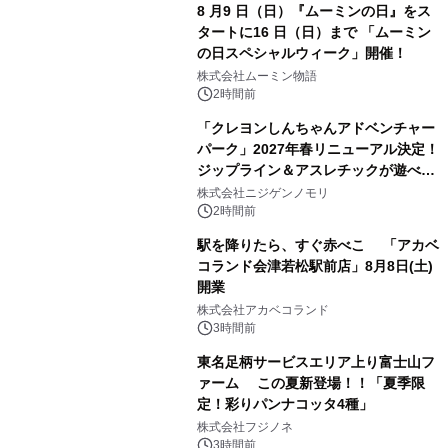
8 月9 日（日）『ムーミンの日』をス
タートに16 日（日）まで 「ムーミン
の日スペシャルウィーク」開催！
株式会社ムーミン物語
2時間前
「クレヨンしんちゃんアドベンチャー
パーク」2027年春リニューアル決定！
ジップライン＆アスレチックが遊べる
のは今年が最後！ 「ラスト！ドキがム
株式会社ニジゲンノモリ
ネムネ～大作戦！」始動
2時間前
駅を降りたら、すぐ赤べこ 「アカベ
コランド会津若松駅前店」8月8日(土)
開業
株式会社アカベコランド
3時間前
東名足柄サービスエリア上り富士山フ
ァーム この夏新登場！！「夏季限
定！彩りパンナコッタ4種」
株式会社フジノネ
3時間前