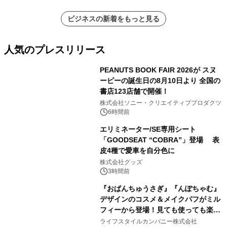
ビジネスの新着をもっと見る
人気のプレスリリース
PEANUTS BOOK FAIR 2026が スヌ
ーピーの誕生日の8月10日より 全国の
書店123店舗で開催！
1
株式会社ソニー・クリエイティブプロダクツ
6時間前
エリミネーター/SE専用シート
「GOODSEAT “COBRA”」登場 表
皮4種で愛車を自分色に
2
株式会社グッズ
3時間前
『おぱんちゅうさぎ』『んぽちゃむ』
デザインのコスメ＆メイクパフがミル
フィーから登場！見ても使っても楽し
3
い、ポップでキュートなコレクショ
ライフスタイルカンパニー株式会社