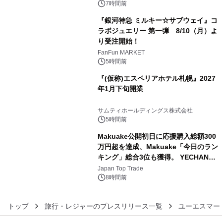
ン。
7時間前
『銀河特急 ミルキー☆サブウェイ』コ
ラボジュエリー 第一弾 8/10（月）よ
り受注開始！
4
FanFun MARKET
5時間前
『(仮称)エスペリアホテル札幌』2027
年1月下旬開業
5
サムティホールディングス株式会社
5時間前
Makuake公開初日に応援購入総額300
万円超を達成、Makuake「今日のラン
キング」総合3位も獲得。 YECHAN音
6
浴シンギングボウル第2弾の大型サイ
Japan Top Trade
ズ（XL・2XL・3XL）を先行販売中
8時間前
トップ
旅行・レジャーのプレスリリース一覧
ユーエスマー