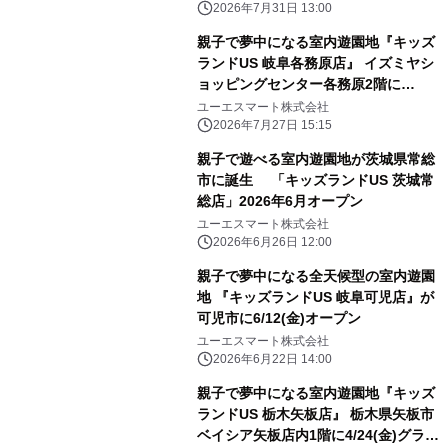
2026年7月31日 13:00
親子で夢中になる室内遊園地『キッズ
ランドUS 岐阜各務原店』 イズミヤシ
ョッピングセンター各務原2階に
7/24(金)グランドオープン！
ユーエスマート株式会社
2026年7月27日 15:15
親子で遊べる室内遊園地が茨城県常総
市に誕生 「キッズランドUS 茨城常
総店」2026年6月オープン
ユーエスマート株式会社
2026年6月26日 12:00
親子で夢中になる全天候型の室内遊園
地 『キッズランドUS 岐阜可児店』が
可児市に6/12(金)オープン
ユーエスマート株式会社
2026年6月22日 14:00
親子で夢中になる室内遊園地『キッズ
ランドUS 栃木矢板店』 栃木県矢板市
ベイシア矢板店内1階に4/24(金)グラン