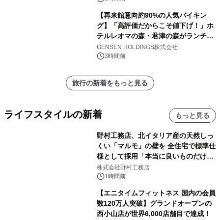
【再来館意向約90%の人気バイキン
グ】「高評価だからこそ値下げ！」ホ
テルレオマの森・君津の森がランチバ
イキングの価格改定&繁忙日料金撤廃
GENSEN HOLDINGS株式会社
を実施
3時間前
旅行の新着をもっと見る
ライフスタイルの新着
もっと見る
野村工務店、北イタリア産の天然しっ
くい「マルモ」の壁を 全住宅で標準仕
様として採用「本当に良いものだけに
こだわる」
株式会社野村工務店
1時間前
【エニタイムフィットネス 国内の会員
数120万人突破】グランドオープンの
西小山店が世界6,000店舗目で達成！