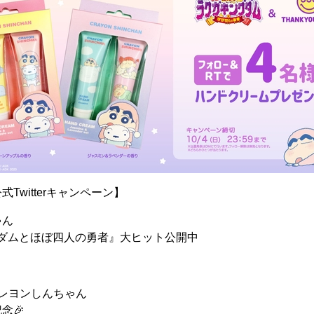
Twitterキャンペーン】
ゃん
グダムとほぼ四人の勇者』大ヒット公開中
レヨンしんちゃん
念🎉