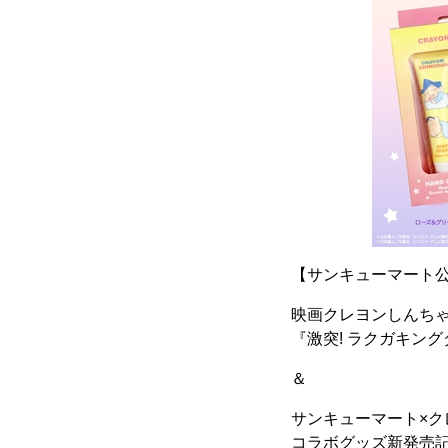
【サンキューマート公式
映画クレヨンしんち
『激突! ラクガキン
＆
サンキューマート×ク
コラボグッズ新発売記