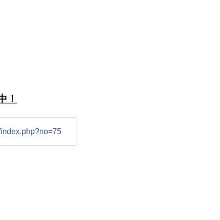
中！
t/index.php?no=75