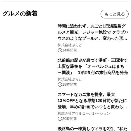
グルメの新着
もっと見る
時間に追われず、丸ごと1日淡路島グ
ルメと観光、レジャー施設で クラブハ
ウスのようなプールと、変わった形の
サウナも 「THE BOXY AWAJI」のお
株式会社ぷらど
得な素泊まり連泊プランで
14時間前
北前船の歴史が息づく港町・三国湊で
上質な滞在を 「オーベルジュほまち
三國湊」 1泊2食付の旅行商品を発売
株式会社ぷらど
19時間前
スマートなカニ旅を提案。最大
13％OFFとなる早割120日前が新たに
登場。早めの計画でいつもと変わらぬ
大人の冬旅を。ー夕日ヶ浦温泉「佳松
株式会社アウルコーポレーション
苑 別邸ふうか」ー
20時間前
淡路島の一棟貸しヴィラを2泊、"私た