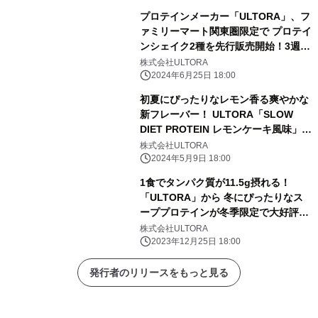
プロテインメーカー「ULTORA」、フ
ァミリーマート関東圏限定で プロテイ
ンシェイク2種を先行販売開始！3週間
で15万本突破
株式会社ULTORA
2024年6月25日 18:00
初夏にぴったりなレモン香る爽やかな
新フレーバー！ ULTORA「SLOW
DIET PROTEIN レモンケーキ風味」が
発売！
株式会社ULTORA
2024年5月9日 18:00
1食でタンパク質が11.5g摂れる！
「ULTORA」から 冬にぴったりなス
ーププロテインが冬季限定で大好評発
売中！
株式会社ULTORA
2023年12月25日 18:00
発行者のリリースをもっと見る