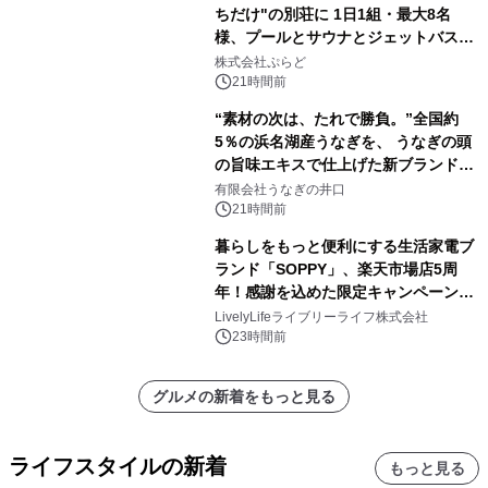
ちだけ"の別荘に 1日1組・最大8名
様、プールとサウナとジェットバス付
きで Villa Mon Temps AWAJIの連泊
株式会社ぷらど
素泊りプラン
21時間前
“素材の次は、たれで勝負。”全国約
5％の浜名湖産うなぎを、 うなぎの頭
の旨味エキスで仕上げた新ブランド
「井口の誉」誕生
有限会社うなぎの井口
21時間前
暮らしをもっと便利にする生活家電ブ
ランド「SOPPY」、楽天市場店5周
年！感謝を込めた限定キャンペーンを
8月10日より開催
LivelyLifeライブリーライフ株式会社
23時間前
グルメの新着をもっと見る
ライフスタイルの新着
もっと見る