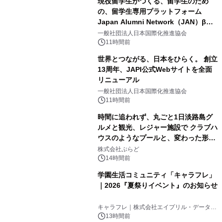
現役留学生がつくる、留学生のため
の、留学生専用プラットフォーム
Japan Alumni Network（JAN）β版
2
をリリース
一般社団法人日本国際化推進協会
11時間前
世界とつながる、日本をひらく。 創立
13周年、JAPI公式Webサイトを全面
リニューアル
3
一般社団法人日本国際化推進協会
11時間前
時間に追われず、丸ごと1日淡路島グ
ルメと観光、レジャー施設で クラブハ
ウスのようなプールと、変わった形の
4
サウナも 「THE BOXY AWAJI」のお
株式会社ぷらど
得な素泊まり連泊プランで
14時間前
学園生活コミュニティ「キャラフレ」
｜2026『夏祭りイベント』のお知らせ
5
キャラフレ｜株式会社エイプリル・データ・
デザインズ
13時間前