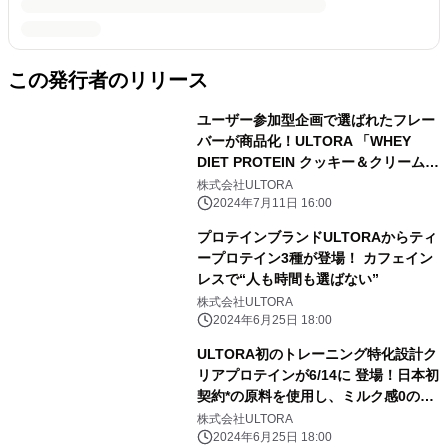
この発行者のリリース
ユーザー参加型企画で選ばれたフレー
バーが商品化！ULTORA 「WHEY
DIET PROTEIN クッキー＆クリーム風
味」が7/11発売
株式会社ULTORA
2024年7月11日 16:00
プロテインブランドULTORAからティ
ープロテイン3種が登場！ カフェイン
レスで“人も時間も選ばない”
株式会社ULTORA
2024年6月25日 18:00
ULTORA初のトレーニング特化設計ク
リアプロテインが6/14に 登場！日本初
契約*の原料を使用し、ミルク感0の清
涼感を実現
株式会社ULTORA
2024年6月25日 18:00