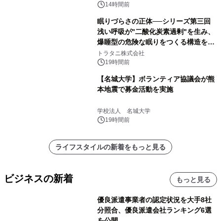
得な素泊まり連泊プランで
14時間前
眠りづらさの正体──シリーズ第三回
浅い呼吸が"二酸化炭素過剰"を生み、
爆睡型の危険な眠りをつくる構造を解
説
トラタニ株式会社
19時間前
【名城大学】ボランティア協議会が熊
本地震で募金活動を実施
学校法人 名城大学
19時間前
ライフスタイルの新着をもっと見る
ビジネスの新着
もっと見る
優良派遣事業者の認定状況を大手8社
分照合、優良派遣会社ランキング6選
を公開