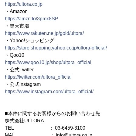
https://ultora.co.jp
・Amazon
https://amzn.to/3pmx8SP
・楽天市場
https://www.rakuten.ne.jp/gold/ultora/
・Yahoo!ショッピング
https://store.shopping.yahoo.co.jp/ultora-official/
・Qoo10
https://www.qoo10.jp/shop/ultora_official
・公式Twitter
https://twitter.com/ultora_official
・公式Instagram
https://www.instagram.com/ultora_official/
■本件に関するお客様からのお問い合わせ先
株式会社ULTORA
TEL ： 03-6459-3100
MAIL ： info@ultora.co.jp