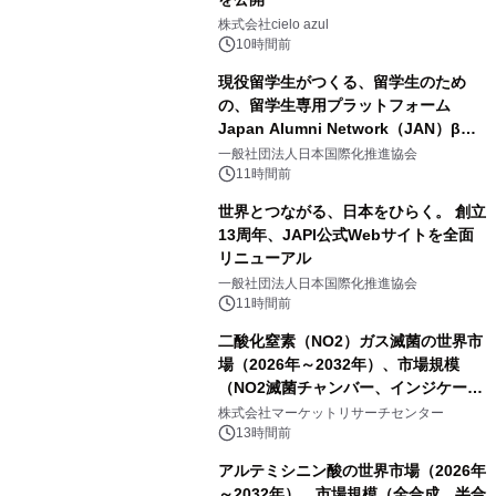
株式会社cielo azul
10時間前
現役留学生がつくる、留学生のため
の、留学生専用プラットフォーム
Japan Alumni Network（JAN）β版
をリリース
一般社団法人日本国際化推進協会
11時間前
世界とつながる、日本をひらく。 創立
13周年、JAPI公式Webサイトを全面
リニューアル
一般社団法人日本国際化推進協会
11時間前
二酸化窒素（NO2）ガス滅菌の世界市
場（2026年～2032年）、市場規模
（NO2滅菌チャンバー、インジケータ
ーおよびモニタリングシステム、その
株式会社マーケットリサーチセンター
他）・分析レポートを発表
13時間前
アルテミシニン酸の世界市場（2026年
～2032年）、市場規模（全合成、半合