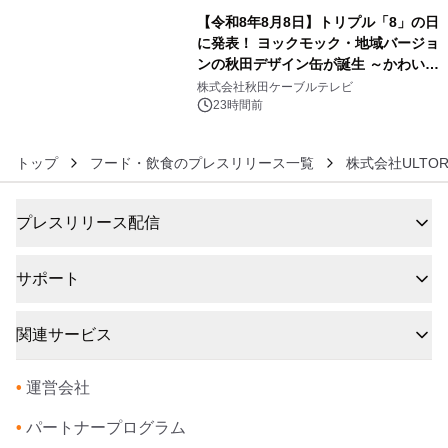
【令和8年8月8日】トリプル「8」の日
に発表！ ヨックモック・地域バージョ
ンの秋田デザイン缶が誕生 ～かわいい
6
秋田犬の子犬と秋田の四季と名所を巡
株式会社秋田ケーブルテレビ
るパッケージ～ 9月1日(火)秋田県内で
23時間前
販売開始
トップ
フード・飲食のプレスリリース一覧
株式会社ULTOR
プレスリリース配信
サポート
関連サービス
•
運営会社
•
パートナープログラム