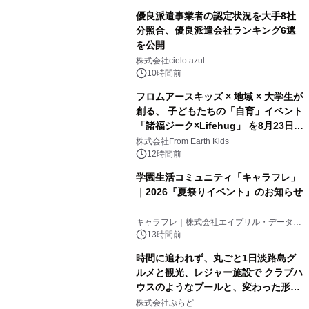
優良派遣事業者の認定状況を大手8社
分照合、優良派遣会社ランキング6選
を公開
株式会社cielo azul
10時間前
フロムアースキッズ × 地域 × 大学生が
創る、 子どもたちの「自育」イベント
「諸福ジーク×Lifehug」 を8月23日
(日)開催
株式会社From Earth Kids
12時間前
学園生活コミュニティ「キャラフレ」
｜2026『夏祭りイベント』のお知らせ
キャラフレ｜株式会社エイプリル・データ・
デザインズ
13時間前
時間に追われず、丸ごと1日淡路島グ
ルメと観光、レジャー施設で クラブハ
ウスのようなプールと、変わった形の
サウナも 「THE BOXY AWAJI」のお
株式会社ぷらど