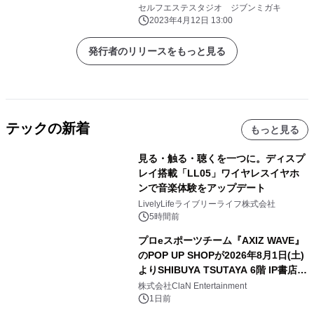
セルフエステスタジオ ジブンミガキ
2023年4月12日 13:00
発行者のリリースをもっと見る
テックの新着
もっと見る
見る・触る・聴くを一つに。ディスプ
レイ搭載「LL05」ワイヤレスイヤホ
ンで音楽体験をアップデート
LivelyLifeライブリーライフ株式会社
5時間前
プロeスポーツチーム『AXIZ WAVE』
のPOP UP SHOPが2026年8月1日(土)
よりSHIBUYA TSUTAYA 6階 IP書店で
開催決定！！
株式会社ClaN Entertainment
1日前