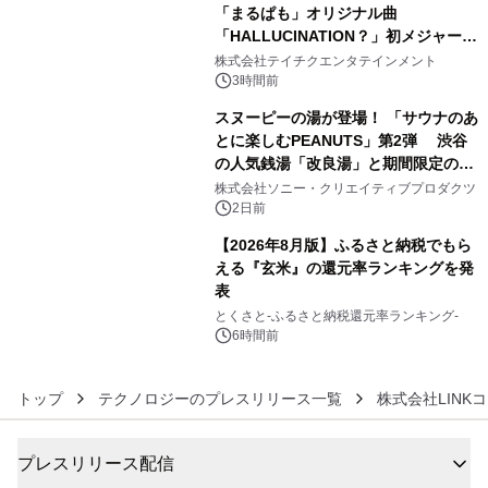
「まるぱも」オリジナル曲
「HALLUCINATION？」初メジャー配
4
信リリース決定！
株式会社テイチクエンタテインメント
3時間前
スヌーピーの湯が登場！ 「サウナのあ
とに楽しむPEANUTS」第2弾 渋谷
の人気銭湯「改良湯」と期間限定のコ
5
ラボレーション サウナイキタイコラ
株式会社ソニー・クリエイティブプロダクツ
ボグッズも発売決定！
2日前
【2026年8月版】ふるさと納税でもら
える『玄米』の還元率ランキングを発
表
6
とくさと-ふるさと納税還元率ランキング-
6時間前
トップ
テクノロジーのプレスリリース一覧
株式会社LINK
プレスリリース配信