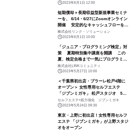
2023年6月1日 12:00
短期償却＋長期収益型新規事業セミナ
ーを、 6/14・6/27にZoomオンライン
開催 安定的なキャッシュフローを生
み出すために
株式会社リンク・ソリューション
2023年6月1日 10:00
「ジュニア・プログラミング検定」対
策 夏期特別集中講座を開講 この
夏、検定合格まで一気にプログラミン
グを学ぼう！
株式会社LINKコミュニティ
2023年5月27日 10:00
＜千葉県初出店・プラーレ松戸4階に
オープン＞ 女性専用セルフエステ
「ジブンミガキ」 松戸スタジオ 5月
25日にオープン
セルフエステ×筋力強化 ジブンミガキ
2023年5月24日 09:30
東京・上野に初出店！女性専用セルフ
エステ 「ジブンミガキ」が上野スタジ
オをオープン