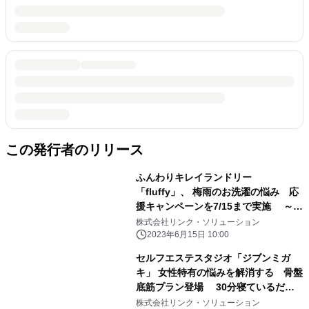
この発行者のリリース
ふんわりキレイランドリー
「fluffy」、 梅雨のお洗濯の悩み 応
援キャンペーンを7/15まで実施 ～メ
ールアドレス登録でお得なクーポンが
株式会社リンク・ソリューション
もらえます～
2023年6月15日 10:00
セルフエステスタジオ「ジブンミガ
キ」 女性特有の悩みを解消する 骨盤
底筋プラン登場 30分寝ているだけ
ダイエットに新メニュー
株式会社リンク・ソリューション