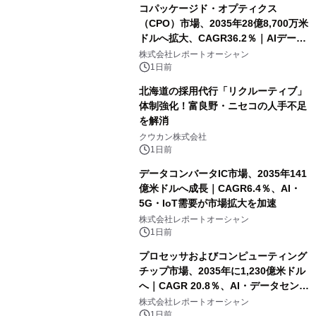
コパッケージド・オプティクス
（CPO）市場、2035年28億8,700万米
ドルへ拡大、CAGR36.2％｜AIデータ
センター・高速光通信需要が成長を加
株式会社レポートオーシャン
速
1日前
北海道の採用代行「リクルーティブ」
体制強化！富良野・ニセコの人手不足
を解消
クウカン株式会社
1日前
データコンバータIC市場、2035年141
億米ドルへ成長｜CAGR6.4％、AI・
5G・IoT需要が市場拡大を加速
株式会社レポートオーシャン
1日前
プロセッサおよびコンピューティング
チップ市場、2035年に1,230億米ドル
へ｜CAGR 20.8％、AI・データセンタ
ー需要が成長を牽引
株式会社レポートオーシャン
1日前