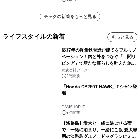
テックの新着をもっと見る
ライフスタイルの新着
もっと見る
築37年の軽量鉄骨造戸建てをフルリノ
ベーション！内と外をつなぐ「土間リ
ビング」で新たな暮らしを叶えた施工
事例を株式会社アースが公開
株式会社アース
2時間前
「Honda CB250T HAWK」Tシャツ登
場
CAMSHOP.JP
3時間前
【淡路島】愛犬と一緒に過ごせる宿
で、一緒に泊まり、一緒にご飯 愛犬専
用の淡路島グルメ、ドッグランにミニ