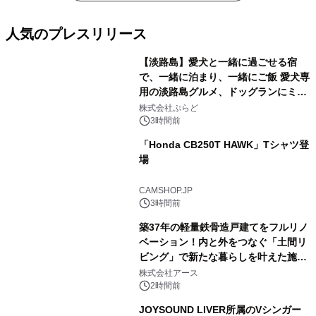
人気のプレスリリース
【淡路島】愛犬と一緒に過ごせる宿
で、一緒に泊まり、一緒にご飯 愛犬専
用の淡路島グルメ、ドッグランにミニ
1
プール グランピングとトレーラーハウ
株式会社ぷらど
スの2施設で
3時間前
「Honda CB250T HAWK」Tシャツ登
場
2
CAMSHOP.JP
3時間前
築37年の軽量鉄骨造戸建てをフルリノ
ベーション！内と外をつなぐ「土間リ
ビング」で新たな暮らしを叶えた施工
3
事例を株式会社アースが公開
株式会社アース
2時間前
JOYSOUND LIVER所属のVシンガー