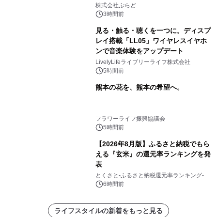
プール グランピングとトレーラーハウ
株式会社ぷらど
スの2施設で
3時間前
見る・触る・聴くを一つに。ディスプ
レイ搭載「LL05」ワイヤレスイヤホ
ンで音楽体験をアップデート
LivelyLifeライブリーライフ株式会社
5時間前
熊本の花を、熊本の希望へ。
フラワーライフ振興協議会
5時間前
【2026年8月版】ふるさと納税でもら
える『玄米』の還元率ランキングを発
表
とくさと-ふるさと納税還元率ランキング-
6時間前
ライフスタイルの新着をもっと見る