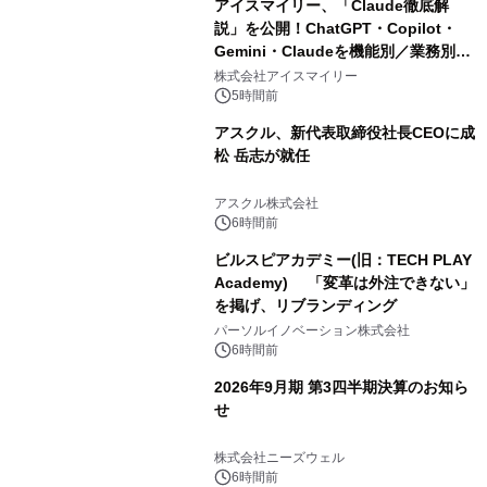
アイスマイリー、「Claude徹底解
説」を公開！ChatGPT・Copilot・
Gemini・Claudeを機能別／業務別に
比較―自社に合う生成AIの選び方がわ
株式会社アイスマイリー
かる実践ガイド
5時間前
アスクル、新代表取締役社長CEOに成
松 岳志が就任
アスクル株式会社
6時間前
ビルスピアカデミー(旧：TECH PLAY
Academy) 「変革は外注できない」
を掲げ、リブランディング
パーソルイノベーション株式会社
6時間前
2026年9月期 第3四半期決算のお知ら
せ
株式会社ニーズウェル
6時間前