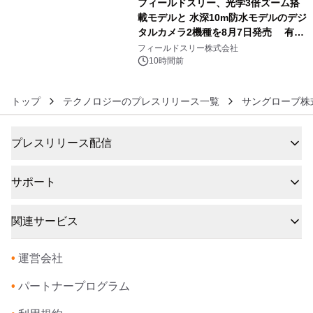
フィールドスリー、光学3倍ズーム搭
載モデルと 水深10m防水モデルのデジ
タルカメラ2機種を8月7日発売 有効
6
約1300万画素、用途別に選べるコンデ
フィールドスリー株式会社
ジ新登場
10時間前
トップ
テクノロジーのプレスリリース一覧
サングローブ株
プレスリリース配信
サポート
関連サービス
•
運営会社
•
パートナープログラム