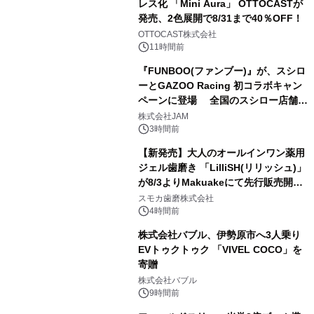
レス化 「Mini Aura」 OTTOCASTが
発売、2色展開で8/31まで40％OFF！
2
OTTOCAST株式会社
11時間前
『FUNBOO(ファンブー)』が、スシロ
ーとGAZOO Racing 初コラボキャン
ペーンに登場 全国のスシロー店舗で
3
GR 4車種の FUNBOO(ミニカー)付き
株式会社JAM
メニューが展開されます
3時間前
【新発売】大人のオールインワン薬用
ジェル歯磨き 「LilliSH(リリッシュ)」
が8/3よりMakuakeにて先行販売開
4
始！
スモカ歯磨株式会社
4時間前
株式会社バブル、伊勢原市へ3人乗り
EVトゥクトゥク 「VIVEL COCO」を
寄贈
5
株式会社バブル
9時間前