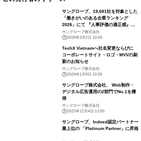
サングローブ、19,681社を対象とした
「働きがいのある企業ランキング
2026」にて 『人事評価の適正感』部
門・全国8位に選出
サングローブ株式会社
2026年3月2日 10:00
TechX Vietnamへ社名変更ならびに
コーポレートサイト・ロゴ・MVVの刷
新のお知らせ
サングローブ株式会社
2026年1月9日 10:30
サングローブ株式会社、 Web制作・
デジタル広告運用の2部門でNo.1を獲
得
サングローブ株式会社
2025年12月4日 13:00
サングローブ、Indeed認定パートナー
最上位の 「Platinum Partner」に昇格