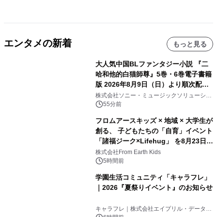
エンタメの新着
もっと見る
大人気中国BLファンタジー小説 『二
哈和他的白猫師尊』5巻・6巻電子書籍
版 2026年8月9日（日）より順次配信
開始
株式会社ソニー・ミュージックソリューショ
ンズ
55分前
フロムアースキッズ × 地域 × 大学生が
創る、 子どもたちの「自育」イベント
「諸福ジーク×Lifehug」 を8月23日
(日)開催
株式会社From Earth Kids
5時間前
学園生活コミュニティ「キャラフレ」
｜2026『夏祭りイベント』のお知らせ
キャラフレ｜株式会社エイプリル・データ・
デザインズ