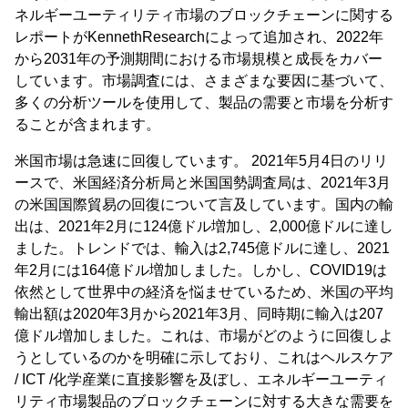
ネルギーユーティリティ市場のブロックチェーンに関する
レポートがKennethResearchによって追加され、2022年
から2031年の予測期間における市場規模と成長をカバー
しています。市場調査には、さまざまな要因に基づいて、
多くの分析ツールを使用して、製品の需要と市場を分析す
ることが含まれます。
米国市場は急速に回復しています。 2021年5月4日のリリ
ースで、米国経済分析局と米国国勢調査局は、2021年3月
の米国国際貿易の回復について言及しています。国内の輸
出は、2021年2月に124億ドル増加し、2,000億ドルに達し
ました。トレンドでは、輸入は2,745億ドルに達し、2021
年2月には164億ドル増加しました。しかし、COVID19は
依然として世界中の経済を悩ませているため、米国の平均
輸出額は2020年3月から2021年3月、同時期に輸入は207
億ドル増加しました。これは、市場がどのように回復しよ
うとしているのかを明確に示しており、これはヘルスケア
/ ICT /化学産業に直接影響を及ぼし、エネルギーユーティ
リティ市場製品のブロックチェーンに対する大きな需要を