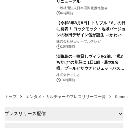
リニューアル
4
一般社団法人日本国際化推進協会
4時間前
【令和8年8月8日】トリプル「8」の日
に発表！ ヨックモック・地域バージョ
ンの秋田デザイン缶が誕生 ～かわいい
5
秋田犬の子犬と秋田の四季と名所を巡
株式会社秋田ケーブルテレビ
るパッケージ～ 9月1日(火)秋田県内で
16時間前
販売開始
淡路島の一棟貸しヴィラを2泊、"私た
ちだけ"の別荘に 1日1組・最大8名
様、プールとサウナとジェットバス付
6
きで Villa Mon Temps AWAJIの連泊
株式会社ぷらど
素泊りプラン
14時間前
トップ
エンタメ・カルチャーのプレスリリース一覧
Kennet
プレスリリース配信