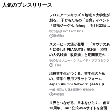
人気のプレスリリース
フロムアースキッズ × 地域 × 大学生が
創る、 子どもたちの「自育」イベント
「諸福ジーク×Lifehug」 を8月23日
1
(日)開催
株式会社From Earth Kids
5時間前
スヌーピーの湯が登場！ 「サウナのあ
とに楽しむPEANUTS」第2弾 渋谷
の人気銭湯「改良湯」と期間限定のコ
2
ラボレーション サウナイキタイコラ
株式会社ソニー・クリエイティブプロダクツ
ボグッズも発売決定！
1日前
現役留学生がつくる、留学生のため
の、留学生専用プラットフォーム
Japan Alumni Network（JAN）β版
3
をリリース
一般社団法人日本国際化推進協会
4時間前
世界とつながる、日本をひらく。 創立
13周年、JAPI公式Webサイトを全面