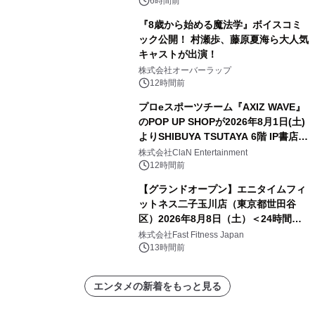
6時間前
『8歳から始める魔法学』ボイスコミ
ック公開！ 村瀬歩、藤原夏海ら大人気
キャストが出演！
株式会社オーバーラップ
12時間前
プロeスポーツチーム『AXIZ WAVE』
のPOP UP SHOPが2026年8月1日(土)
よりSHIBUYA TSUTAYA 6階 IP書店で
開催決定！！
株式会社ClaN Entertainment
12時間前
【グランドオープン】エニタイムフィ
ットネス二子玉川店（東京都世田谷
区）2026年8月8日（土）＜24時間年
中無休のフィットネスジム＞
株式会社Fast Fitness Japan
13時間前
エンタメの新着をもっと見る