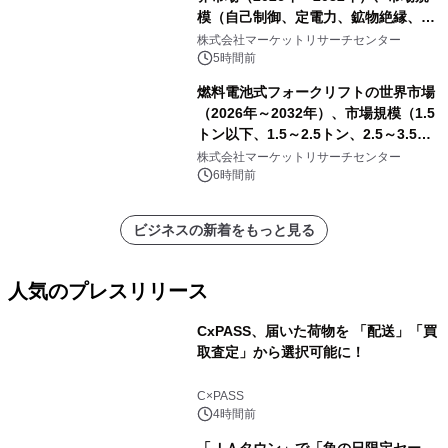
模（自己制御、定電力、鉱物絶縁、表
皮効果）・分析レポートを発表
株式会社マーケットリサーチセンター
5時間前
燃料電池式フォークリフトの世界市場
（2026年～2032年）、市場規模（1.5
トン以下、1.5～2.5トン、2.5～3.5ト
ン、3.5～5.0トン、その他）・分析レ
株式会社マーケットリサーチセンター
ポートを発表
6時間前
ビジネスの新着をもっと見る
人気のプレスリリース
CxPASS、届いた荷物を 「配送」「買
取査定」から選択可能に！
1
C×PASS
4時間前
「ＪＡタウン」で「魚の日限定セー