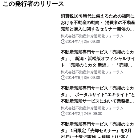
この発行者のリリース
消費税10％時代に備えるための福岡に
おける不動産の動向・ 消費者の不動産
売却と購入に関するセミナー開催のお
知らせ
株式会社不動産仲介透明化フォーラム
2014年7月2日 09:30
不動産売却専門サービス「売却のミカ
タ」、 新潟・浜松版オフィシャルサイ
ト 「売却のミカタ 新潟」・「売却の
ミカタ 浜松」をオープン
株式会社不動産仲介透明化フォーラム
2014年6月3日 09:30
不動産売却専門サービス「売却のミカ
タ」、 ポータルサイト“エキサイト”と
不動産売却サービスにおいて業務提携
～全国の不動産所有者様の売却をサポ
株式会社不動産仲介透明化フォーラム
ート～
2014年2月24日 09:30
不動産売却専門サービス「売却のミカ
タ」 1日限定『売却セミナー』を2月
23日に大阪で実施 ～相場より“高く売