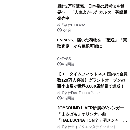
累計2万箱販売、日本発の思考法を世
界へ 「人生よかったカルタ」英語版
発売中
株式会社HIROWA
6分前
CxPASS、届いた荷物を 「配送」「買
取査定」から選択可能に！
C×PASS
4時間前
【エニタイムフィットネス 国内の会員
数120万人突破】グランドオープンの
西小山店が世界6,000店舗目で達成！
株式会社Fast Fitness Japan
7時間前
JOYSOUND LIVER所属のVシンガー
「まるぱも」オリジナル曲
「HALLUCINATION？」初メジャー配
信リリース決定！
株式会社テイチクエンタテインメント