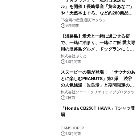
ル」を開催！長崎県産「黄金あなご」
や「天然本まぐろ」など約280商品を
2
販売！～毎月１０日の定例企画～
JA全農の産直通販JAタウン
9時間前
【淡路島】愛犬と一緒に過ごせる宿
で、一緒に泊まり、一緒にご飯 愛犬専
用の淡路島グルメ、ドッグランにミニ
3
プール グランピングとトレーラーハウ
株式会社ぷらど
スの2施設で
13時間前
スヌーピーの湯が登場！ 「サウナのあ
とに楽しむPEANUTS」第2弾 渋谷
の人気銭湯「改良湯」と期間限定のコ
4
ラボレーション サウナイキタイコラ
株式会社ソニー・クリエイティブプロダクツ
ボグッズも発売決定！
2日前
「Honda CB250T HAWK」Tシャツ登
場
5
CAMSHOP.JP
13時間前