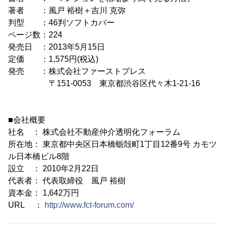
著者 ：風戸 裕樹＋吉川 克弥
判型 ：46判ソフトカバー
ページ数：224
発売日 ：2013年5月15日
定価 ：1,575円(税込)
発売 ：株式会社ファーストプレス
〒151-0053 東京都渋谷区代々木1-21-16
■会社概要
社名 ： 株式会社不動産仲介透明化フォーラム
所在地： 東京都中央区日本橋蛎殻町1丁目12番9号 カモツ
ル日本橋ビル8階
設立 ： 2010年2月22日
代表者： 代表取締役 風戸 裕樹
資本金： 1,642万円
URL ：
http://www.fct-forum.com/