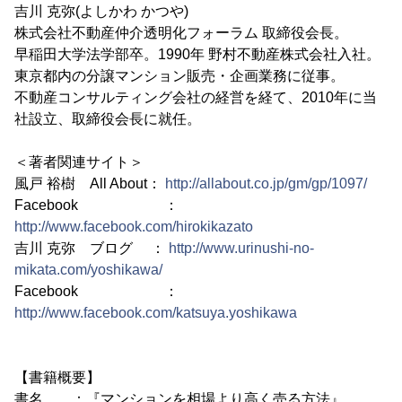
吉川 克弥(よしかわ かつや)
株式会社不動産仲介透明化フォーラム 取締役会長。
早稲田大学法学部卒。1990年 野村不動産株式会社入社。
東京都内の分譲マンション販売・企画業務に従事。
不動産コンサルティング会社の経営を経て、2010年に当
社設立、取締役会長に就任。
＜著者関連サイト＞
風戸 裕樹 All About：
http://allabout.co.jp/gm/gp/1097/
Facebook ：
http://www.facebook.com/hirokikazato
吉川 克弥 ブログ ：
http://www.urinushi-no-
mikata.com/yoshikawa/
Facebook ：
http://www.facebook.com/katsuya.yoshikawa
【書籍概要】
書名 ：『マンションを相場より高く売る方法』