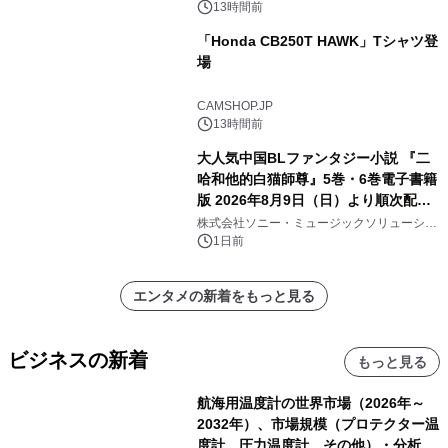
13時間前
「Honda CB250T HAWK」Tシャツ登
場
CAMSHOP.JP
13時間前
大人気中国BLファンタジー小説 『二
哈和他的白猫師尊』5巻・6巻電子書籍
版 2026年8月9日（日）より順次配信
開始
株式会社ソニー・ミュージックソリューショ
ンズ
1日前
エンタメの新着をもっと見る
ビジネスの新着
もっと見る
航海用温度計の世界市場（2026年～
2032年）、市場規模（プロテクター温
度計、圧力温度計、その他）・分析レ