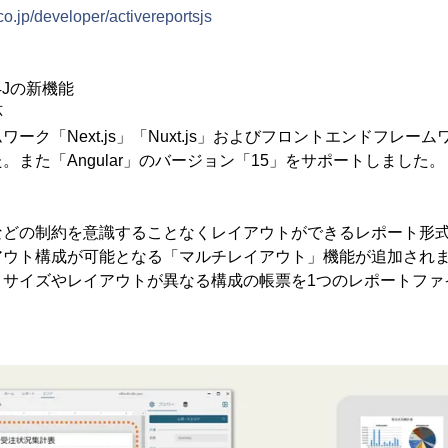
co.jp/developer/activereportsjs
 V4Jの新機能
応
ク「Next.js」「Nuxt.js」およびフロントエンドフレームワ
。また「Angular」のバージョン「15」をサポートしました。
どの制約を意識することなくレイアウトができるレポート形式
アウト構成が可能となる「マルチレイアウト」機能が追加され
、サイズやレイアウトが異なる構成の帳票を1つのレポートファ