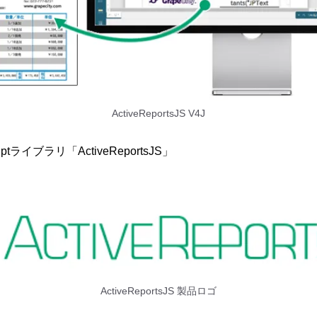
ActiveReportsJS V4J
ptライブラリ「ActiveReportsJS」
ActiveReportsJS 製品ロゴ