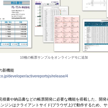
10種の帳票サンプルをオンラインデモに追加
V4Jの新機能
co.jp/developer/activereportsjs/release/4
sJSは、見積書や納品書などの帳票開発に必要な機能を搭載した、開発者向け
ンジンはクライアントサイド(ブラウザ上)で動作するため、